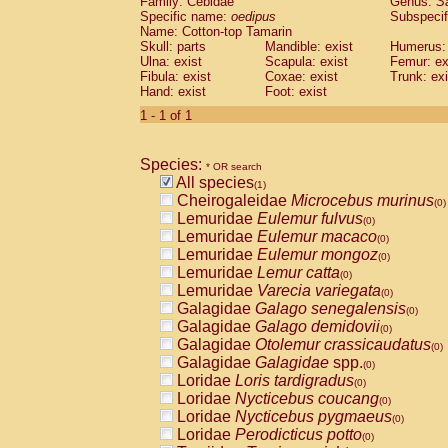
Family: Cebidae
Genus:
S
Cebidae
Saguinus midas
(0)
Specific name:
oedipus
Subspecif
Cebidae
Saguinus mystax
(0)
Name: Cotton-top Tamarin
Cebidae
Saguinus nigricollis
Skull: parts
Mandible: exist
(0)
Humerus: 
Cebidae
Saguinus oedipus
Ulna: exist
Scapula: exist
Femur: ex
(1)
Fibula: exist
Coxae: exist
Trunk: exi
Cebidae
Saguinus weddelli
(0)
Hand: exist
Foot: exist
Cebidae
Saguinus
spp.
(0)
Cebidae
Aotus trivirgatus
1 - 1 of 1
(0)
Cebidae
Cebus albifrons
(0)
Cebidae
Cebus apella
(0)
Species:
Cebidae
Cebus capucinus
* OR search
(0)
All species
Cebidae
Cebus nigrivittatus
(1)
(0)
Cheirogaleidae
Microcebus murinus
Cebidae
Cebus
spp.
(0)
(0)
Lemuridae
Eulemur fulvus
Cebidae
Saimiri boliviensis
(0)
(0)
Lemuridae
Eulemur macaco
Cebidae
Saimiri sciureus
(0)
(0)
Lemuridae
Eulemur mongoz
Atelidae
Alouatta caraya
(0)
(0)
Lemuridae
Lemur catta
Atelidae
Alouatta fusca
(0)
(0)
Lemuridae
Varecia variegata
Atelidae
Alouatta seniculus
(0)
(0)
Galagidae
Galago senegalensis
Atelidae
Alouatta
spp.
(0)
(0)
Galagidae
Galago demidovii
Atelidae
Ateles belzebuth
(0)
(0)
Galagidae
Otolemur crassicaudatus
Atelidae
Ateles geoffroyi
(0)
(0)
Galagidae
Galagidae
spp.
Atelidae
Ateles paniscus
(0)
(0)
Loridae
Loris tardigradus
Atelidae
Ateles
spp.
(0)
(0)
Loridae
Nycticebus coucang
Atelidae
Lagothrix lagothricha
(0)
(0)
Loridae
Nycticebus pygmaeus
Atelidae
Lagothrix lagothricha cana
(0)
(0)
Loridae
Perodicticus potto
Pitheciidae
Cacajao calvus rubicundu
(0)