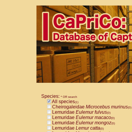
Species:
* OR search
All species
(1)
Cheirogaleidae
Microcebus murinus
(0)
Lemuridae
Eulemur fulvus
(0)
Lemuridae
Eulemur macaco
(0)
Lemuridae
Eulemur mongoz
(0)
Lemuridae
Lemur catta
(0)