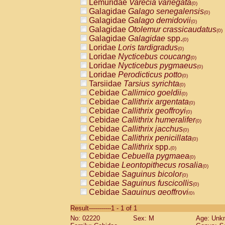
Lemuridae
Varecia variegata
(0)
Galagidae
Galago senegalensis
(0)
Galagidae
Galago demidovii
(0)
Galagidae
Otolemur crassicaudatus
(0)
Galagidae
Galagidae
spp.
(0)
Loridae
Loris tardigradus
(0)
Loridae
Nycticebus coucang
(0)
Loridae
Nycticebus pygmaeus
(0)
Loridae
Perodicticus potto
(0)
Tarsiidae
Tarsius syrichta
(0)
Cebidae
Callimico goeldii
(0)
Cebidae
Callithrix argentata
(0)
Cebidae
Callithrix geoffroyi
(0)
Cebidae
Callithrix humeralifer
(0)
Cebidae
Callithrix jacchus
(0)
Cebidae
Callithrix penicillata
(0)
Cebidae
Callithrix
spp.
(0)
Cebidae
Cebuella pygmaea
(0)
Cebidae
Leontopithecus rosalia
(0)
Cebidae
Saguinus bicolor
(0)
Cebidae
Saguinus fuscicollis
(0)
Cebidae
Saguinus geoffroyi
(0)
Cebidae
Saguinus imperator
(0)
Result-----------1 - 1 of 1
Cebidae
Saguinus labiatus
(0)
No: 02220
Sex: M
Age: Unk
Cebidae
Saguinus leucopus
(0)