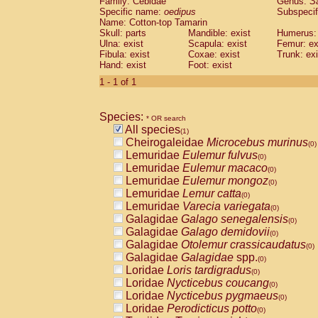
Family: Cebidae
Genus:
S
Cebidae
Saguinus midas
(0)
Specific name:
oedipus
Subspecif
Cebidae
Saguinus mystax
(0)
Name: Cotton-top Tamarin
Cebidae
Saguinus nigricollis
Skull: parts
Mandible: exist
(0)
Humerus: 
Cebidae
Saguinus oedipus
Ulna: exist
Scapula: exist
Femur: ex
(1)
Fibula: exist
Coxae: exist
Trunk: exi
Cebidae
Saguinus weddelli
(0)
Hand: exist
Foot: exist
Cebidae
Saguinus
spp.
(0)
Cebidae
Aotus trivirgatus
1 - 1 of 1
(0)
Cebidae
Cebus albifrons
(0)
Cebidae
Cebus apella
(0)
Species:
Cebidae
Cebus capucinus
* OR search
(0)
All species
Cebidae
Cebus nigrivittatus
(1)
(0)
Cheirogaleidae
Microcebus murinus
Cebidae
Cebus
spp.
(0)
(0)
Lemuridae
Eulemur fulvus
Cebidae
Saimiri boliviensis
(0)
(0)
Lemuridae
Eulemur macaco
Cebidae
Saimiri sciureus
(0)
(0)
Lemuridae
Eulemur mongoz
Atelidae
Alouatta caraya
(0)
(0)
Lemuridae
Lemur catta
Atelidae
Alouatta fusca
(0)
(0)
Lemuridae
Varecia variegata
Atelidae
Alouatta seniculus
(0)
(0)
Galagidae
Galago senegalensis
Atelidae
Alouatta
spp.
(0)
(0)
Galagidae
Galago demidovii
Atelidae
Ateles belzebuth
(0)
(0)
Galagidae
Otolemur crassicaudatus
Atelidae
Ateles geoffroyi
(0)
(0)
Galagidae
Galagidae
spp.
Atelidae
Ateles paniscus
(0)
(0)
Loridae
Loris tardigradus
Atelidae
Ateles
spp.
(0)
(0)
Loridae
Nycticebus coucang
Atelidae
Lagothrix lagothricha
(0)
(0)
Loridae
Nycticebus pygmaeus
Atelidae
Lagothrix lagothricha cana
(0)
(0)
Loridae
Perodicticus potto
Pitheciidae
Cacajao calvus rubicundu
(0)