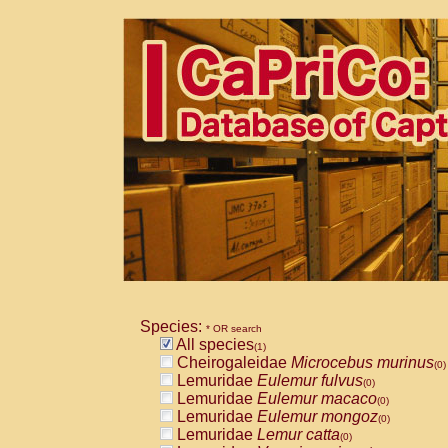
Species:
* OR search
All species
(1)
Cheirogaleidae
Microcebus murinus
(0)
Lemuridae
Eulemur fulvus
(0)
Lemuridae
Eulemur macaco
(0)
Lemuridae
Eulemur mongoz
(0)
Lemuridae
Lemur catta
(0)