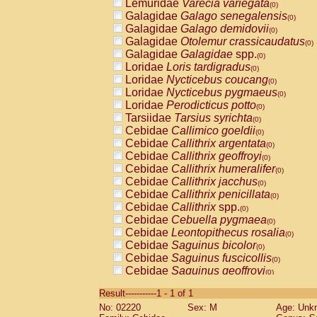
Lemuridae
Varecia variegata
(0)
Galagidae
Galago senegalensis
(0)
Galagidae
Galago demidovii
(0)
Galagidae
Otolemur crassicaudatus
(0)
Galagidae
Galagidae
spp.
(0)
Loridae
Loris tardigradus
(0)
Loridae
Nycticebus coucang
(0)
Loridae
Nycticebus pygmaeus
(0)
Loridae
Perodicticus potto
(0)
Tarsiidae
Tarsius syrichta
(0)
Cebidae
Callimico goeldii
(0)
Cebidae
Callithrix argentata
(0)
Cebidae
Callithrix geoffroyi
(0)
Cebidae
Callithrix humeralifer
(0)
Cebidae
Callithrix jacchus
(0)
Cebidae
Callithrix penicillata
(0)
Cebidae
Callithrix
spp.
(0)
Cebidae
Cebuella pygmaea
(0)
Cebidae
Leontopithecus rosalia
(0)
Cebidae
Saguinus bicolor
(0)
Cebidae
Saguinus fuscicollis
(0)
Cebidae
Saguinus geoffroyi
(0)
Cebidae
Saguinus imperator
(0)
Result-----------1 - 1 of 1
Cebidae
Saguinus labiatus
(0)
No: 02220
Sex: M
Age: Unk
Cebidae
Saguinus leucopus
(0)