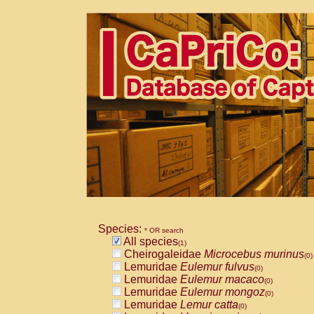
Species:
* OR search
All species
(1)
Cheirogaleidae
Microcebus murinus
(0)
Lemuridae
Eulemur fulvus
(0)
Lemuridae
Eulemur macaco
(0)
Lemuridae
Eulemur mongoz
(0)
Lemuridae
Lemur catta
(0)