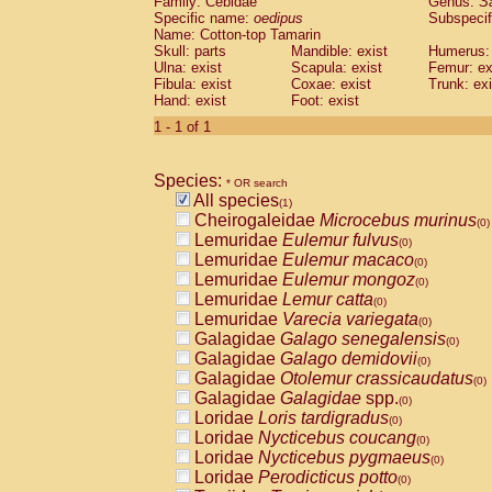
Family: Cebidae
Genus:
S
Cebidae
Saguinus midas
(0)
Specific name:
oedipus
Subspecif
Cebidae
Saguinus mystax
(0)
Name: Cotton-top Tamarin
Cebidae
Saguinus nigricollis
Skull: parts
Mandible: exist
(0)
Humerus: 
Cebidae
Saguinus oedipus
Ulna: exist
Scapula: exist
Femur: ex
(1)
Fibula: exist
Coxae: exist
Trunk: exi
Cebidae
Saguinus weddelli
(0)
Hand: exist
Foot: exist
Cebidae
Saguinus
spp.
(0)
Cebidae
Aotus trivirgatus
1 - 1 of 1
(0)
Cebidae
Cebus albifrons
(0)
Cebidae
Cebus apella
(0)
Species:
Cebidae
Cebus capucinus
* OR search
(0)
All species
Cebidae
Cebus nigrivittatus
(1)
(0)
Cheirogaleidae
Microcebus murinus
Cebidae
Cebus
spp.
(0)
(0)
Lemuridae
Eulemur fulvus
Cebidae
Saimiri boliviensis
(0)
(0)
Lemuridae
Eulemur macaco
Cebidae
Saimiri sciureus
(0)
(0)
Lemuridae
Eulemur mongoz
Atelidae
Alouatta caraya
(0)
(0)
Lemuridae
Lemur catta
Atelidae
Alouatta fusca
(0)
(0)
Lemuridae
Varecia variegata
Atelidae
Alouatta seniculus
(0)
(0)
Galagidae
Galago senegalensis
Atelidae
Alouatta
spp.
(0)
(0)
Galagidae
Galago demidovii
Atelidae
Ateles belzebuth
(0)
(0)
Galagidae
Otolemur crassicaudatus
Atelidae
Ateles geoffroyi
(0)
(0)
Galagidae
Galagidae
spp.
Atelidae
Ateles paniscus
(0)
(0)
Loridae
Loris tardigradus
Atelidae
Ateles
spp.
(0)
(0)
Loridae
Nycticebus coucang
Atelidae
Lagothrix lagothricha
(0)
(0)
Loridae
Nycticebus pygmaeus
Atelidae
Lagothrix lagothricha cana
(0)
(0)
Loridae
Perodicticus potto
Pitheciidae
Cacajao calvus rubicundu
(0)