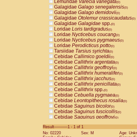
Lemuridae
Varecia variegata
(0)
Galagidae
Galago senegalensis
(0)
Galagidae
Galago demidovii
(0)
Galagidae
Otolemur crassicaudatus
(0)
Galagidae
Galagidae
spp.
(0)
Loridae
Loris tardigradus
(0)
Loridae
Nycticebus coucang
(0)
Loridae
Nycticebus pygmaeus
(0)
Loridae
Perodicticus potto
(0)
Tarsiidae
Tarsius syrichta
(0)
Cebidae
Callimico goeldii
(0)
Cebidae
Callithrix argentata
(0)
Cebidae
Callithrix geoffroyi
(0)
Cebidae
Callithrix humeralifer
(0)
Cebidae
Callithrix jacchus
(0)
Cebidae
Callithrix penicillata
(0)
Cebidae
Callithrix
spp.
(0)
Cebidae
Cebuella pygmaea
(0)
Cebidae
Leontopithecus rosalia
(0)
Cebidae
Saguinus bicolor
(0)
Cebidae
Saguinus fuscicollis
(0)
Cebidae
Saguinus geoffroyi
(0)
Cebidae
Saguinus imperator
(0)
Result-----------1 - 1 of 1
Cebidae
Saguinus labiatus
(0)
No: 02220
Sex: M
Age: Unk
Cebidae
Saguinus leucopus
(0)