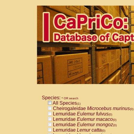
Species:
* OR search
All Species
(1)
Cheirogaleidae
Microcebus murinus
(0)
Lemuridae
Eulemur fulvus
(0)
Lemuridae
Eulemur macaco
(0)
Lemuridae
Eulemur mongoz
(0)
Lemuridae
Lemur catta
(0)