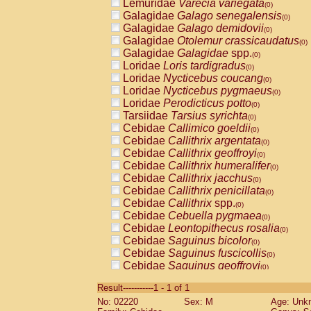
Lemuridae
Varecia variegata
(0)
Galagidae
Galago senegalensis
(0)
Galagidae
Galago demidovii
(0)
Galagidae
Otolemur crassicaudatus
(0)
Galagidae
Galagidae
spp.
(0)
Loridae
Loris tardigradus
(0)
Loridae
Nycticebus coucang
(0)
Loridae
Nycticebus pygmaeus
(0)
Loridae
Perodicticus potto
(0)
Tarsiidae
Tarsius syrichta
(0)
Cebidae
Callimico goeldii
(0)
Cebidae
Callithrix argentata
(0)
Cebidae
Callithrix geoffroyi
(0)
Cebidae
Callithrix humeralifer
(0)
Cebidae
Callithrix jacchus
(0)
Cebidae
Callithrix penicillata
(0)
Cebidae
Callithrix
spp.
(0)
Cebidae
Cebuella pygmaea
(0)
Cebidae
Leontopithecus rosalia
(0)
Cebidae
Saguinus bicolor
(0)
Cebidae
Saguinus fuscicollis
(0)
Cebidae
Saguinus geoffroyi
(0)
Cebidae
Saguinus imperator
(0)
Result-----------1 - 1 of 1
Cebidae
Saguinus labiatus
(0)
No: 02220
Sex: M
Age: Unk
Cebidae
Saguinus leucopus
(0)