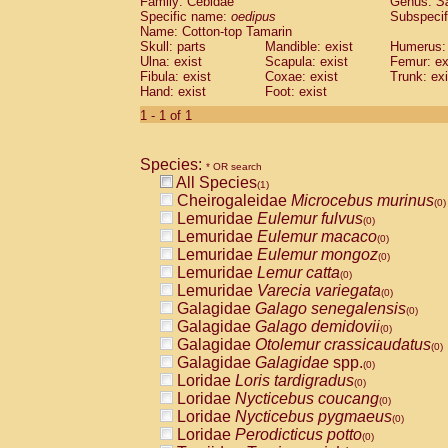
Family: Cebidae
Genus:
S
Cebidae
Saguinus midas
(0)
Specific name:
oedipus
Subspecif
Cebidae
Saguinus mystax
(0)
Name: Cotton-top Tamarin
Cebidae
Saguinus nigricollis
Skull: parts
Mandible: exist
(0)
Humerus: 
Cebidae
Saguinus oedipus
Ulna: exist
Scapula: exist
Femur: ex
(1)
Fibula: exist
Coxae: exist
Trunk: exi
Cebidae
Saguinus weddelli
(0)
Hand: exist
Foot: exist
Cebidae
Saguinus
spp.
(0)
Cebidae
Aotus trivirgatus
1 - 1 of 1
(0)
Cebidae
Cebus albifrons
(0)
Cebidae
Cebus apella
(0)
Species:
Cebidae
Cebus capucinus
* OR search
(0)
All Species
Cebidae
Cebus nigrivittatus
(1)
(0)
Cheirogaleidae
Microcebus murinus
Cebidae
Cebus
spp.
(0)
(0)
Lemuridae
Eulemur fulvus
Cebidae
Saimiri boliviensis
(0)
(0)
Lemuridae
Eulemur macaco
Cebidae
Saimiri sciureus
(0)
(0)
Lemuridae
Eulemur mongoz
Atelidae
Alouatta caraya
(0)
(0)
Lemuridae
Lemur catta
Atelidae
Alouatta fusca
(0)
(0)
Lemuridae
Varecia variegata
Atelidae
Alouatta seniculus
(0)
(0)
Galagidae
Galago senegalensis
Atelidae
Alouatta
spp.
(0)
(0)
Galagidae
Galago demidovii
Atelidae
Ateles belzebuth
(0)
(0)
Galagidae
Otolemur crassicaudatus
Atelidae
Ateles geoffroyi
(0)
(0)
Galagidae
Galagidae
spp.
Atelidae
Ateles paniscus
(0)
(0)
Loridae
Loris tardigradus
Atelidae
Ateles
spp.
(0)
(0)
Loridae
Nycticebus coucang
Atelidae
Lagothrix lagothricha
(0)
(0)
Loridae
Nycticebus pygmaeus
Atelidae
Lagothrix lagothricha cana
(0)
(0)
Loridae
Perodicticus potto
Pitheciidae
Cacajao calvus rubicundu
(0)