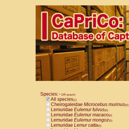
Species:
* OR search
All species
(1)
Cheirogaleidae
Microcebus murinus
(0)
Lemuridae
Eulemur fulvus
(0)
Lemuridae
Eulemur macaco
(0)
Lemuridae
Eulemur mongoz
(0)
Lemuridae
Lemur catta
(0)