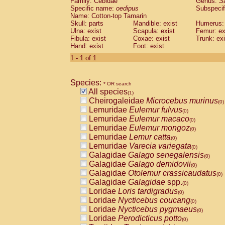
Family: Cebidae
Genus:
S
Cebidae
Saguinus midas
(0)
Specific name:
oedipus
Subspecif
Cebidae
Saguinus mystax
(0)
Name: Cotton-top Tamarin
Cebidae
Saguinus nigricollis
Skull: parts
Mandible: exist
(0)
Humerus: 
Cebidae
Saguinus oedipus
Ulna: exist
Scapula: exist
Femur: ex
(1)
Fibula: exist
Coxae: exist
Trunk: exi
Cebidae
Saguinus weddelli
(0)
Hand: exist
Foot: exist
Cebidae
Saguinus
spp.
(0)
Cebidae
Aotus trivirgatus
1 - 1 of 1
(0)
Cebidae
Cebus albifrons
(0)
Cebidae
Cebus apella
(0)
Species:
Cebidae
Cebus capucinus
* OR search
(0)
All species
Cebidae
Cebus nigrivittatus
(1)
(0)
Cheirogaleidae
Microcebus murinus
Cebidae
Cebus
spp.
(0)
(0)
Lemuridae
Eulemur fulvus
Cebidae
Saimiri boliviensis
(0)
(0)
Lemuridae
Eulemur macaco
Cebidae
Saimiri sciureus
(0)
(0)
Lemuridae
Eulemur mongoz
Atelidae
Alouatta caraya
(0)
(0)
Lemuridae
Lemur catta
Atelidae
Alouatta fusca
(0)
(0)
Lemuridae
Varecia variegata
Atelidae
Alouatta seniculus
(0)
(0)
Galagidae
Galago senegalensis
Atelidae
Alouatta
spp.
(0)
(0)
Galagidae
Galago demidovii
Atelidae
Ateles belzebuth
(0)
(0)
Galagidae
Otolemur crassicaudatus
Atelidae
Ateles geoffroyi
(0)
(0)
Galagidae
Galagidae
spp.
Atelidae
Ateles paniscus
(0)
(0)
Loridae
Loris tardigradus
Atelidae
Ateles
spp.
(0)
(0)
Loridae
Nycticebus coucang
Atelidae
Lagothrix lagothricha
(0)
(0)
Loridae
Nycticebus pygmaeus
Atelidae
Lagothrix lagothricha cana
(0)
(0)
Loridae
Perodicticus potto
Pitheciidae
Cacajao calvus rubicundu
(0)