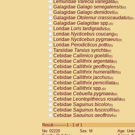
Lemuridae
Varecia variegata
(0)
Galagidae
Galago senegalensis
(0)
Galagidae
Galago demidovii
(0)
Galagidae
Otolemur crassicaudatus
(0)
Galagidae
Galagidae
spp.
(0)
Loridae
Loris tardigradus
(0)
Loridae
Nycticebus coucang
(0)
Loridae
Nycticebus pygmaeus
(0)
Loridae
Perodicticus potto
(0)
Tarsiidae
Tarsius syrichta
(0)
Cebidae
Callimico goeldii
(0)
Cebidae
Callithrix argentata
(0)
Cebidae
Callithrix geoffroyi
(0)
Cebidae
Callithrix humeralifer
(0)
Cebidae
Callithrix jacchus
(0)
Cebidae
Callithrix penicillata
(0)
Cebidae
Callithrix
spp.
(0)
Cebidae
Cebuella pygmaea
(0)
Cebidae
Leontopithecus rosalia
(0)
Cebidae
Saguinus bicolor
(0)
Cebidae
Saguinus fuscicollis
(0)
Cebidae
Saguinus geoffroyi
(0)
Cebidae
Saguinus imperator
(0)
Result-----------1 - 1 of 1
Cebidae
Saguinus labiatus
(0)
No: 02220
Sex: M
Age: Unk
Cebidae
Saguinus leucopus
(0)