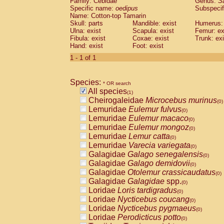
Family: Cebidae
Genus:
S
Cebidae
Saguinus midas
(0)
Specific name:
oedipus
Subspecif
Cebidae
Saguinus mystax
(0)
Name: Cotton-top Tamarin
Cebidae
Saguinus nigricollis
Skull: parts
Mandible: exist
(0)
Humerus: 
Cebidae
Saguinus oedipus
Ulna: exist
Scapula: exist
Femur: ex
(1)
Fibula: exist
Coxae: exist
Trunk: exi
Cebidae
Saguinus weddelli
(0)
Hand: exist
Foot: exist
Cebidae
Saguinus
spp.
(0)
Cebidae
Aotus trivirgatus
1 - 1 of 1
(0)
Cebidae
Cebus albifrons
(0)
Cebidae
Cebus apella
(0)
Species:
Cebidae
Cebus capucinus
* OR search
(0)
All species
Cebidae
Cebus nigrivittatus
(1)
(0)
Cheirogaleidae
Microcebus murinus
Cebidae
Cebus
spp.
(0)
(0)
Lemuridae
Eulemur fulvus
Cebidae
Saimiri boliviensis
(0)
(0)
Lemuridae
Eulemur macaco
Cebidae
Saimiri sciureus
(0)
(0)
Lemuridae
Eulemur mongoz
Atelidae
Alouatta caraya
(0)
(0)
Lemuridae
Lemur catta
Atelidae
Alouatta fusca
(0)
(0)
Lemuridae
Varecia variegata
Atelidae
Alouatta seniculus
(0)
(0)
Galagidae
Galago senegalensis
Atelidae
Alouatta
spp.
(0)
(0)
Galagidae
Galago demidovii
Atelidae
Ateles belzebuth
(0)
(0)
Galagidae
Otolemur crassicaudatus
Atelidae
Ateles geoffroyi
(0)
(0)
Galagidae
Galagidae
spp.
Atelidae
Ateles paniscus
(0)
(0)
Loridae
Loris tardigradus
Atelidae
Ateles
spp.
(0)
(0)
Loridae
Nycticebus coucang
Atelidae
Lagothrix lagothricha
(0)
(0)
Loridae
Nycticebus pygmaeus
Atelidae
Lagothrix lagothricha cana
(0)
(0)
Loridae
Perodicticus potto
Pitheciidae
Cacajao calvus rubicundu
(0)