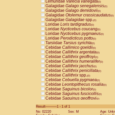
Lemuridae
Varecia variegata
(0)
Galagidae
Galago senegalensis
(0)
Galagidae
Galago demidovii
(0)
Galagidae
Otolemur crassicaudatus
(0)
Galagidae
Galagidae
spp.
(0)
Loridae
Loris tardigradus
(0)
Loridae
Nycticebus coucang
(0)
Loridae
Nycticebus pygmaeus
(0)
Loridae
Perodicticus potto
(0)
Tarsiidae
Tarsius syrichta
(0)
Cebidae
Callimico goeldii
(0)
Cebidae
Callithrix argentata
(0)
Cebidae
Callithrix geoffroyi
(0)
Cebidae
Callithrix humeralifer
(0)
Cebidae
Callithrix jacchus
(0)
Cebidae
Callithrix penicillata
(0)
Cebidae
Callithrix
spp.
(0)
Cebidae
Cebuella pygmaea
(0)
Cebidae
Leontopithecus rosalia
(0)
Cebidae
Saguinus bicolor
(0)
Cebidae
Saguinus fuscicollis
(0)
Cebidae
Saguinus geoffroyi
(0)
Cebidae
Saguinus imperator
(0)
Result-----------1 - 1 of 1
Cebidae
Saguinus labiatus
(0)
No: 02220
Sex: M
Age: Unk
Cebidae
Saguinus leucopus
(0)