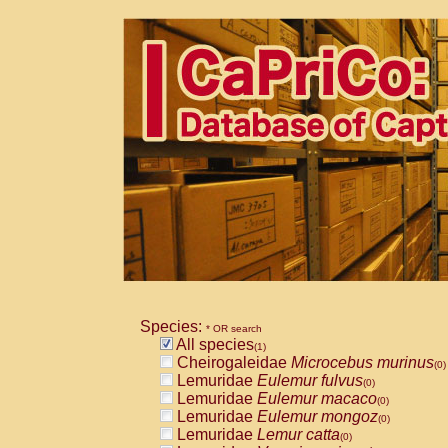
Species:
* OR search
All species
(1)
Cheirogaleidae
Microcebus murinus
(0)
Lemuridae
Eulemur fulvus
(0)
Lemuridae
Eulemur macaco
(0)
Lemuridae
Eulemur mongoz
(0)
Lemuridae
Lemur catta
(0)