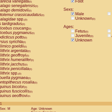
arecia variegata
Foot
(0)
alago senegalensis
(0)
Sexs:
alago demidovii
(0)
Male
tolemur crassicaudatus
(0)
Unknown
alagidae
spp.
(0)
(0)
s tardigradus
(0)
Ages:
ticebus coucang
(0)
Fetus
(0)
ticebus pygmaeus
(0)
Juvenile
(0)
dicticus potto
(0)
Unknown
rsius syrichta
(0)
limico goeldii
(0)
lithrix argentata
(0)
lithrix geoffroyi
(0)
lithrix humeralifer
(0)
lithrix jacchus
(0)
lithrix penicillata
(0)
lithrix
spp.
(0)
buella pygmaea
(0)
ntopithecus rosalia
(0)
uinus bicolor
(0)
uinus fuscicollis
(0)
uinus geoffroyi
(0)
uinus imperator
(0)
 1
uinus labiatus
(0)
Sex: M
Age: Unknown
guinus leucopus
(0)