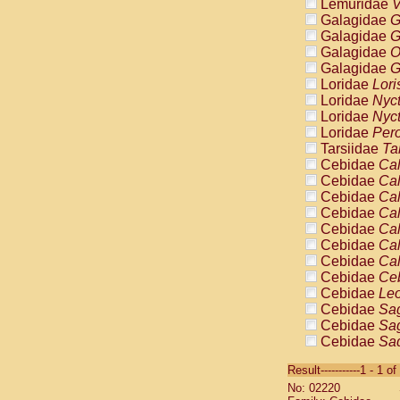
Lemuridae
V
Galagidae
G
Galagidae
G
Galagidae
O
Galagidae
G
Loridae
Lori
Loridae
Nyc
Loridae
Nyc
Loridae
Pero
Tarsiidae
Ta
Cebidae
Cal
Cebidae
Cal
Cebidae
Cal
Cebidae
Cal
Cebidae
Cal
Cebidae
Cal
Cebidae
Cal
Cebidae
Ce
Cebidae
Leo
Cebidae
Sag
Cebidae
Sag
Cebidae
Sag
Cebidae
Sag
Result-----------1 - 1 of
Cebidae
Sag
No: 02220
Cebidae
Sa