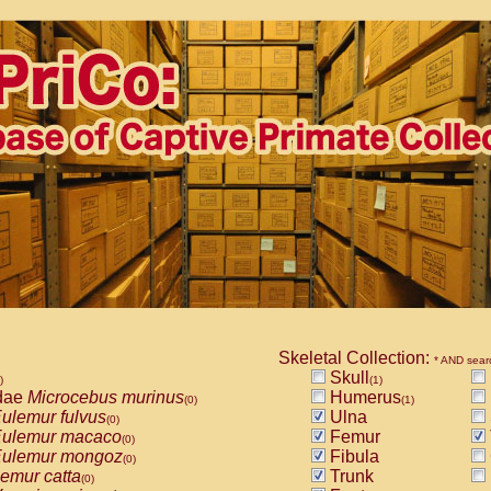
Skeletal Collection:
* AND sear
Skull
)
(1)
dae
Microcebus murinus
Humerus
(0)
(1)
ulemur fulvus
Ulna
(0)
ulemur macaco
Femur
(0)
ulemur mongoz
Fibula
(0)
emur catta
Trunk
(0)