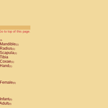
Go to top of this page.
ch
Mandible
(1)
Radius
(1)
Scapula
(1)
Tibia
Coxae
(1)
Hand
(1)
Female
(0)
Infant
(0)
Adult
(0)