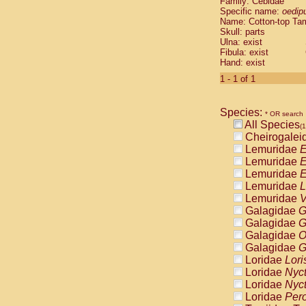
Family: Cebidae
Cebidae
Sa
Specific name:
oedip
Cebidae
Sa
Name: Cotton-top Ta
Cebidae
Sag
Skull: parts
Cebidae
Sa
Ulna: exist
Fibula: exist
Cebidae
Sag
Hand: exist
Cebidae
Sa
Cebidae
Aot
1 - 1 of 1
Cebidae
Ceb
Cebidae
Ceb
Species:
Cebidae
Ce
* OR search
All Species
Cebidae
Ceb
(1
Cheirogalei
Cebidae
Ce
Lemuridae
E
Cebidae
Sai
Lemuridae
E
Cebidae
Sai
Lemuridae
E
Atelidae
Alo
Lemuridae
L
Atelidae
Alo
Lemuridae
V
Atelidae
Alo
Galagidae
G
Atelidae
Alo
Galagidae
G
Atelidae
Ate
Galagidae
O
Atelidae
Ate
Galagidae
G
Atelidae
Ate
Loridae
Lori
Atelidae
Ate
Loridae
Nyc
Atelidae
Lag
Loridae
Nyc
Atelidae
Lag
Loridae
Pero
Pitheciidae