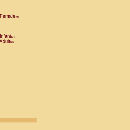
Female
(0)
Infant
(0)
Adult
(0)