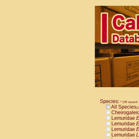
Species:
* OR search
All Species
(1
Cheirogalei
Lemuridae
E
Lemuridae
E
Lemuridae
E
Lemuridae
L