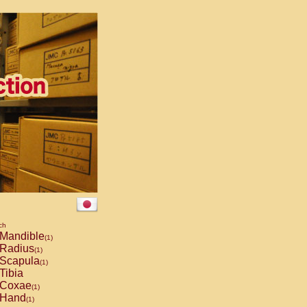
ch
Mandible
(1)
Radius
(1)
Scapula
(1)
Tibia
Coxae
(1)
Hand
(1)