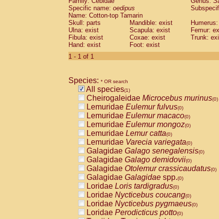
Family: Cebidae
Genus:
S
Cebidae
Saguinus midas
(0)
Specific name:
oedipus
Subspecif
Cebidae
Saguinus mystax
(0)
Name: Cotton-top Tamarin
Cebidae
Saguinus nigricollis
Skull: parts
Mandible: exist
(0)
Humerus: 
Cebidae
Saguinus oedipus
Ulna: exist
Scapula: exist
Femur: ex
(1)
Fibula: exist
Coxae: exist
Trunk: exi
Cebidae
Saguinus weddelli
(0)
Hand: exist
Foot: exist
Cebidae
Saguinus
spp.
(0)
Cebidae
Aotus trivirgatus
1 - 1 of 1
(0)
Cebidae
Cebus albifrons
(0)
Cebidae
Cebus apella
(0)
Species:
Cebidae
Cebus capucinus
* OR search
(0)
All species
Cebidae
Cebus nigrivittatus
(1)
(0)
Cheirogaleidae
Microcebus murinus
Cebidae
Cebus
spp.
(0)
(0)
Lemuridae
Eulemur fulvus
Cebidae
Saimiri boliviensis
(0)
(0)
Lemuridae
Eulemur macaco
Cebidae
Saimiri sciureus
(0)
(0)
Lemuridae
Eulemur mongoz
Atelidae
Alouatta caraya
(0)
(0)
Lemuridae
Lemur catta
Atelidae
Alouatta fusca
(0)
(0)
Lemuridae
Varecia variegata
Atelidae
Alouatta seniculus
(0)
(0)
Galagidae
Galago senegalensis
Atelidae
Alouatta
spp.
(0)
(0)
Galagidae
Galago demidovii
Atelidae
Ateles belzebuth
(0)
(0)
Galagidae
Otolemur crassicaudatus
Atelidae
Ateles geoffroyi
(0)
(0)
Galagidae
Galagidae
spp.
Atelidae
Ateles paniscus
(0)
(0)
Loridae
Loris tardigradus
Atelidae
Ateles
spp.
(0)
(0)
Loridae
Nycticebus coucang
Atelidae
Lagothrix lagothricha
(0)
(0)
Loridae
Nycticebus pygmaeus
Atelidae
Lagothrix lagothricha cana
(0)
(0)
Loridae
Perodicticus potto
Pitheciidae
Cacajao calvus rubicundu
(0)