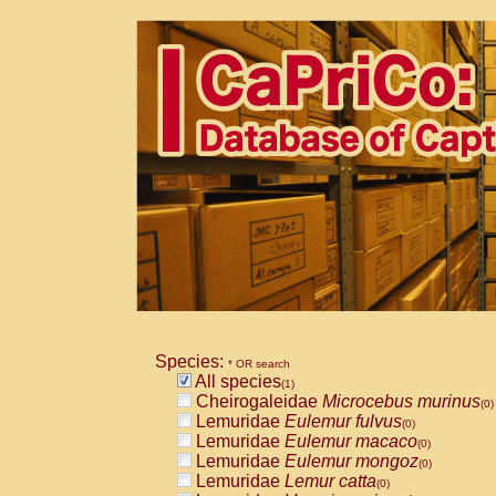
Species:
* OR search
All species
(1)
Cheirogaleidae
Microcebus murinus
(0)
Lemuridae
Eulemur fulvus
(0)
Lemuridae
Eulemur macaco
(0)
Lemuridae
Eulemur mongoz
(0)
Lemuridae
Lemur catta
(0)