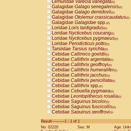
Lemuridae
Varecia variegata
(0)
Galagidae
Galago senegalensis
(0)
Galagidae
Galago demidovii
(0)
Galagidae
Otolemur crassicaudatus
(0)
Galagidae
Galagidae
spp.
(0)
Loridae
Loris tardigradus
(0)
Loridae
Nycticebus coucang
(0)
Loridae
Nycticebus pygmaeus
(0)
Loridae
Perodicticus potto
(0)
Tarsiidae
Tarsius syrichta
(0)
Cebidae
Callimico goeldii
(0)
Cebidae
Callithrix argentata
(0)
Cebidae
Callithrix geoffroyi
(0)
Cebidae
Callithrix humeralifer
(0)
Cebidae
Callithrix jacchus
(0)
Cebidae
Callithrix penicillata
(0)
Cebidae
Callithrix
spp.
(0)
Cebidae
Cebuella pygmaea
(0)
Cebidae
Leontopithecus rosalia
(0)
Cebidae
Saguinus bicolor
(0)
Cebidae
Saguinus fuscicollis
(0)
Cebidae
Saguinus geoffroyi
(0)
Cebidae
Saguinus imperator
(0)
Result-----------1 - 1 of 1
Cebidae
Saguinus labiatus
(0)
No: 02220
Sex: M
Age: Unk
Cebidae
Saguinus leucopus
(0)