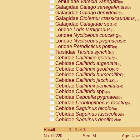
Lemuridae
Varecia variegata
(0)
Galagidae
Galago senegalensis
(0)
Galagidae
Galago demidovii
(0)
Galagidae
Otolemur crassicaudatus
(0)
Galagidae
Galagidae
spp.
(0)
Loridae
Loris tardigradus
(0)
Loridae
Nycticebus coucang
(0)
Loridae
Nycticebus pygmaeus
(0)
Loridae
Perodicticus potto
(0)
Tarsiidae
Tarsius syrichta
(0)
Cebidae
Callimico goeldii
(0)
Cebidae
Callithrix argentata
(0)
Cebidae
Callithrix geoffroyi
(0)
Cebidae
Callithrix humeralifer
(0)
Cebidae
Callithrix jacchus
(0)
Cebidae
Callithrix penicillata
(0)
Cebidae
Callithrix
spp.
(0)
Cebidae
Cebuella pygmaea
(0)
Cebidae
Leontopithecus rosalia
(0)
Cebidae
Saguinus bicolor
(0)
Cebidae
Saguinus fuscicollis
(0)
Cebidae
Saguinus geoffroyi
(0)
Cebidae
Saguinus imperator
(0)
Result-----------1 - 1 of 1
Cebidae
Saguinus labiatus
(0)
No: 02220
Sex: M
Age: Unk
Cebidae
Saguinus leucopus
(0)