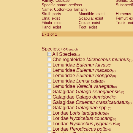
Family: Cebidae
Genus:
S
Cebidae
Saguinus midas
(0)
Specific name:
oedipus
Subspecif
Cebidae
Saguinus mystax
(0)
Name: Cotton-top Tamarin
Cebidae
Saguinus nigricollis
Skull: parts
Mandible: exist
(0)
Humerus: 
Cebidae
Saguinus oedipus
Ulna: exist
Scapula: exist
Femur: ex
(1)
Fibula: exist
Coxae: exist
Trunk: exi
Cebidae
Saguinus weddelli
(0)
Hand: exist
Foot: exist
Cebidae
Saguinus
spp.
(0)
Cebidae
Aotus trivirgatus
1 - 1 of 1
(0)
Cebidae
Cebus albifrons
(0)
Cebidae
Cebus apella
(0)
Species:
Cebidae
Cebus capucinus
* OR search
(0)
All Species
Cebidae
Cebus nigrivittatus
(1)
(0)
Cheirogaleidae
Microcebus murinus
Cebidae
Cebus
spp.
(0)
(0)
Lemuridae
Eulemur fulvus
Cebidae
Saimiri boliviensis
(0)
(0)
Lemuridae
Eulemur macaco
Cebidae
Saimiri sciureus
(0)
(0)
Lemuridae
Eulemur mongoz
Atelidae
Alouatta caraya
(0)
(0)
Lemuridae
Lemur catta
Atelidae
Alouatta fusca
(0)
(0)
Lemuridae
Varecia variegata
Atelidae
Alouatta seniculus
(0)
(0)
Galagidae
Galago senegalensis
Atelidae
Alouatta
spp.
(0)
(0)
Galagidae
Galago demidovii
Atelidae
Ateles belzebuth
(0)
(0)
Galagidae
Otolemur crassicaudatus
Atelidae
Ateles geoffroyi
(0)
(0)
Galagidae
Galagidae
spp.
Atelidae
Ateles paniscus
(0)
(0)
Loridae
Loris tardigradus
Atelidae
Ateles
spp.
(0)
(0)
Loridae
Nycticebus coucang
Atelidae
Lagothrix lagothricha
(0)
(0)
Loridae
Nycticebus pygmaeus
Atelidae
Lagothrix lagothricha cana
(0)
(0)
Loridae
Perodicticus potto
Pitheciidae
Cacajao calvus rubicundu
(0)