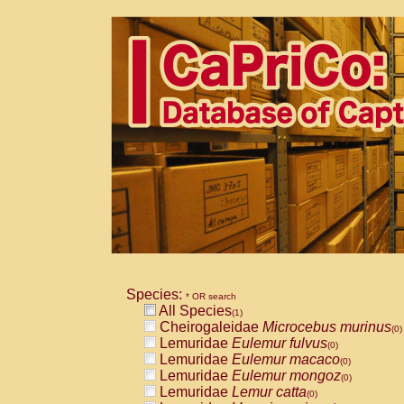
Species:
* OR search
All Species
(1)
Cheirogaleidae
Microcebus murinus
(0)
Lemuridae
Eulemur fulvus
(0)
Lemuridae
Eulemur macaco
(0)
Lemuridae
Eulemur mongoz
(0)
Lemuridae
Lemur catta
(0)