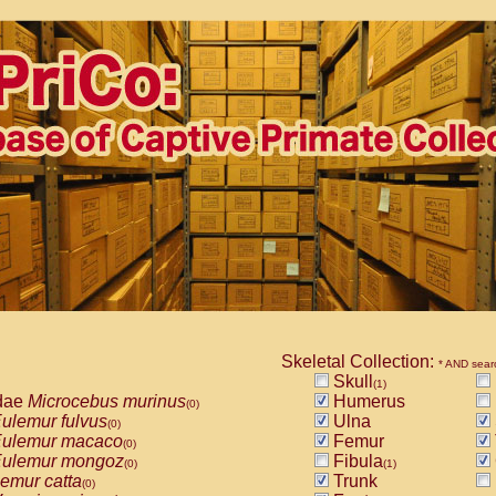
Skeletal Collection:
* AND sear
Skull
(1)
dae
Microcebus murinus
Humerus
(0)
ulemur fulvus
Ulna
(0)
ulemur macaco
Femur
(0)
ulemur mongoz
Fibula
(0)
(1)
emur catta
Trunk
(0)