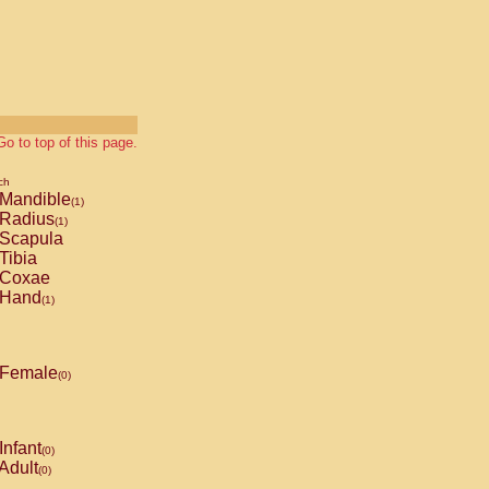
Go to top of this page.
ch
Mandible
(1)
Radius
(1)
Scapula
Tibia
Coxae
Hand
(1)
Female
(0)
Infant
(0)
Adult
(0)