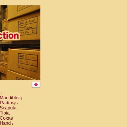
ch
Mandible
(1)
Radius
(1)
Scapula
Tibia
Coxae
Hand
(1)