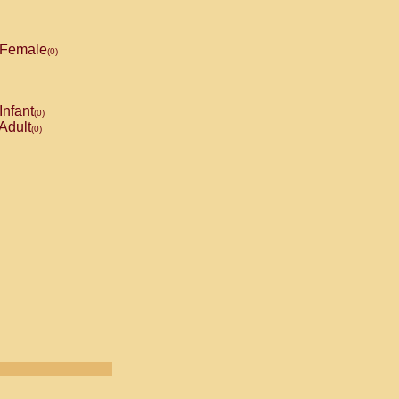
Female
(0)
Infant
(0)
Adult
(0)