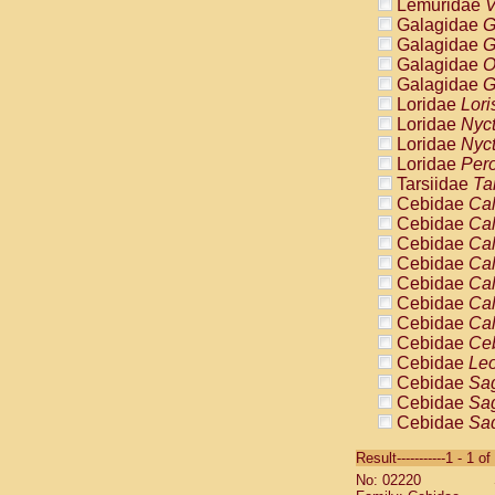
Lemuridae
V
Galagidae
G
Galagidae
G
Galagidae
O
Galagidae
G
Loridae
Lori
Loridae
Nyc
Loridae
Nyc
Loridae
Pero
Tarsiidae
Ta
Cebidae
Cal
Cebidae
Cal
Cebidae
Cal
Cebidae
Cal
Cebidae
Cal
Cebidae
Cal
Cebidae
Cal
Cebidae
Ce
Cebidae
Leo
Cebidae
Sag
Cebidae
Sag
Cebidae
Sag
Cebidae
Sag
Result-----------1 - 1 of
Cebidae
Sag
No: 02220
Cebidae
Sa