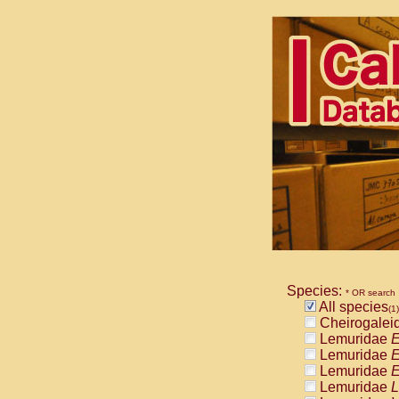
Species:
* OR search
All species
(1)
Cheirogalei
Lemuridae
E
Lemuridae
E
Lemuridae
E
Lemuridae
L