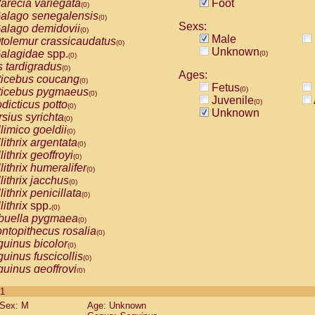
arecia variegata
Foot
(0)
alago senegalensis
(0)
Sexs:
alago demidovii
(0)
Male
tolemur crassicaudatus
(0)
Unknown
alagidae
spp.
(0)
(0)
s tardigradus
(0)
Ages:
ticebus coucang
(0)
Fetus
(0)
ticebus pygmaeus
(0)
Juvenile
(0)
dicticus potto
(0)
Unknown
rsius syrichta
(0)
limico goeldii
(0)
lithrix argentata
(0)
lithrix geoffroyi
(0)
lithrix humeralifer
(0)
lithrix jacchus
(0)
lithrix penicillata
(0)
lithrix
spp.
(0)
buella pygmaea
(0)
ntopithecus rosalia
(0)
uinus bicolor
(0)
uinus fuscicollis
(0)
uinus geoffroyi
(0)
uinus imperator
(0)
 1
uinus labiatus
(0)
Sex: M
Age: Unknown
guinus leucopus
(0)