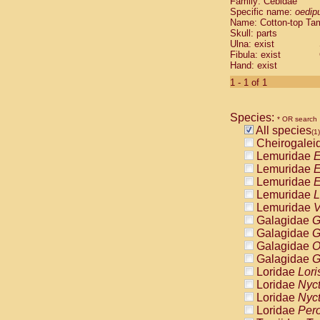
Family: Cebidae
Cebidae
Sa
Specific name:
oedip
Cebidae
Sa
Name: Cotton-top Ta
Cebidae
Sag
Skull: parts
Cebidae
Sa
Ulna: exist
Fibula: exist
Cebidae
Sag
Hand: exist
Cebidae
Sa
Cebidae
Aot
1 - 1 of 1
Cebidae
Ceb
Cebidae
Ceb
Species:
Cebidae
Ce
* OR search
All species
Cebidae
Ceb
(1)
Cheirogalei
Cebidae
Ce
Lemuridae
E
Cebidae
Sai
Lemuridae
E
Cebidae
Sai
Lemuridae
E
Atelidae
Alo
Lemuridae
L
Atelidae
Alo
Lemuridae
V
Atelidae
Alo
Galagidae
G
Atelidae
Alo
Galagidae
G
Atelidae
Ate
Galagidae
O
Atelidae
Ate
Galagidae
G
Atelidae
Ate
Loridae
Lori
Atelidae
Ate
Loridae
Nyc
Atelidae
Lag
Loridae
Nyc
Atelidae
Lag
Loridae
Pero
Pitheciidae