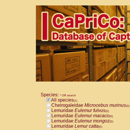
Species:
* OR search
All species
(1)
Cheirogaleidae
Microcebus murinus
(0)
Lemuridae
Eulemur fulvus
(0)
Lemuridae
Eulemur macaco
(0)
Lemuridae
Eulemur mongoz
(0)
Lemuridae
Lemur catta
(0)