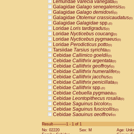
Lemuridae
Varecia variegata
(0)
Galagidae
Galago senegalensis
(0)
Galagidae
Galago demidovii
(0)
Galagidae
Otolemur crassicaudatus
(0)
Galagidae
Galagidae
spp.
(0)
Loridae
Loris tardigradus
(0)
Loridae
Nycticebus coucang
(0)
Loridae
Nycticebus pygmaeus
(0)
Loridae
Perodicticus potto
(0)
Tarsiidae
Tarsius syrichta
(0)
Cebidae
Callimico goeldii
(0)
Cebidae
Callithrix argentata
(0)
Cebidae
Callithrix geoffroyi
(0)
Cebidae
Callithrix humeralifer
(0)
Cebidae
Callithrix jacchus
(0)
Cebidae
Callithrix penicillata
(0)
Cebidae
Callithrix
spp.
(0)
Cebidae
Cebuella pygmaea
(0)
Cebidae
Leontopithecus rosalia
(0)
Cebidae
Saguinus bicolor
(0)
Cebidae
Saguinus fuscicollis
(0)
Cebidae
Saguinus geoffroyi
(0)
Cebidae
Saguinus imperator
(0)
Result-----------1 - 1 of 1
Cebidae
Saguinus labiatus
(0)
No: 02220
Sex: M
Age: Unk
Cebidae
Saguinus leucopus
(0)