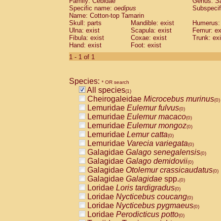
Family: Cebidae
Genus:
S
Cebidae
Saguinus midas
(0)
Specific name:
oedipus
Subspecif
Cebidae
Saguinus mystax
(0)
Name: Cotton-top Tamarin
Cebidae
Saguinus nigricollis
Skull: parts
Mandible: exist
(0)
Humerus: 
Cebidae
Saguinus oedipus
Ulna: exist
Scapula: exist
Femur: ex
(1)
Fibula: exist
Coxae: exist
Trunk: exi
Cebidae
Saguinus weddelli
(0)
Hand: exist
Foot: exist
Cebidae
Saguinus
spp.
(0)
Cebidae
Aotus trivirgatus
1 - 1 of 1
(0)
Cebidae
Cebus albifrons
(0)
Cebidae
Cebus apella
(0)
Species:
Cebidae
Cebus capucinus
* OR search
(0)
All species
Cebidae
Cebus nigrivittatus
(1)
(0)
Cheirogaleidae
Microcebus murinus
Cebidae
Cebus
spp.
(0)
(0)
Lemuridae
Eulemur fulvus
Cebidae
Saimiri boliviensis
(0)
(0)
Lemuridae
Eulemur macaco
Cebidae
Saimiri sciureus
(0)
(0)
Lemuridae
Eulemur mongoz
Atelidae
Alouatta caraya
(0)
(0)
Lemuridae
Lemur catta
Atelidae
Alouatta fusca
(0)
(0)
Lemuridae
Varecia variegata
Atelidae
Alouatta seniculus
(0)
(0)
Galagidae
Galago senegalensis
Atelidae
Alouatta
spp.
(0)
(0)
Galagidae
Galago demidovii
Atelidae
Ateles belzebuth
(0)
(0)
Galagidae
Otolemur crassicaudatus
Atelidae
Ateles geoffroyi
(0)
(0)
Galagidae
Galagidae
spp.
Atelidae
Ateles paniscus
(0)
(0)
Loridae
Loris tardigradus
Atelidae
Ateles
spp.
(0)
(0)
Loridae
Nycticebus coucang
Atelidae
Lagothrix lagothricha
(0)
(0)
Loridae
Nycticebus pygmaeus
Atelidae
Lagothrix lagothricha cana
(0)
(0)
Loridae
Perodicticus potto
Pitheciidae
Cacajao calvus rubicundu
(0)