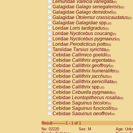
Lemuridae
Varecia variegata
(0)
Galagidae
Galago senegalensis
(0)
Galagidae
Galago demidovii
(0)
Galagidae
Otolemur crassicaudatus
(0)
Galagidae
Galagidae
spp.
(0)
Loridae
Loris tardigradus
(0)
Loridae
Nycticebus coucang
(0)
Loridae
Nycticebus pygmaeus
(0)
Loridae
Perodicticus potto
(0)
Tarsiidae
Tarsius syrichta
(0)
Cebidae
Callimico goeldii
(0)
Cebidae
Callithrix argentata
(0)
Cebidae
Callithrix geoffroyi
(0)
Cebidae
Callithrix humeralifer
(0)
Cebidae
Callithrix jacchus
(0)
Cebidae
Callithrix penicillata
(0)
Cebidae
Callithrix
spp.
(0)
Cebidae
Cebuella pygmaea
(0)
Cebidae
Leontopithecus rosalia
(0)
Cebidae
Saguinus bicolor
(0)
Cebidae
Saguinus fuscicollis
(0)
Cebidae
Saguinus geoffroyi
(0)
Cebidae
Saguinus imperator
(0)
Result-----------1 - 1 of 1
Cebidae
Saguinus labiatus
(0)
No: 02220
Sex: M
Age: Unk
Cebidae
Saguinus leucopus
(0)