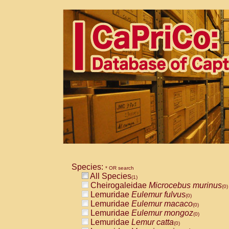
Species:
* OR search
All Species
(1)
Cheirogaleidae
Microcebus murinus
(0)
Lemuridae
Eulemur fulvus
(0)
Lemuridae
Eulemur macaco
(0)
Lemuridae
Eulemur mongoz
(0)
Lemuridae
Lemur catta
(0)