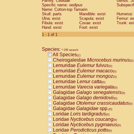
Family: Cebidae
Genus:
S
Cebidae
Saguinus midas
(0)
Specific name:
oedipus
Subspecif
Cebidae
Saguinus mystax
(0)
Name: Cotton-top Tamarin
Cebidae
Saguinus nigricollis
Skull: parts
Mandible: exist
(0)
Humerus: 
Cebidae
Saguinus oedipus
Ulna: exist
Scapula: exist
Femur: ex
(1)
Fibula: exist
Coxae: exist
Trunk: exi
Cebidae
Saguinus weddelli
(0)
Hand: exist
Foot: exist
Cebidae
Saguinus
spp.
(0)
Cebidae
Aotus trivirgatus
1 - 1 of 1
(0)
Cebidae
Cebus albifrons
(0)
Cebidae
Cebus apella
(0)
Species:
Cebidae
Cebus capucinus
* OR search
(0)
All Species
Cebidae
Cebus nigrivittatus
(1)
(0)
Cheirogaleidae
Microcebus murinus
Cebidae
Cebus
spp.
(0)
(0)
Lemuridae
Eulemur fulvus
Cebidae
Saimiri boliviensis
(0)
(0)
Lemuridae
Eulemur macaco
Cebidae
Saimiri sciureus
(0)
(0)
Lemuridae
Eulemur mongoz
Atelidae
Alouatta caraya
(0)
(0)
Lemuridae
Lemur catta
Atelidae
Alouatta fusca
(0)
(0)
Lemuridae
Varecia variegata
Atelidae
Alouatta seniculus
(0)
(0)
Galagidae
Galago senegalensis
Atelidae
Alouatta
spp.
(0)
(0)
Galagidae
Galago demidovii
Atelidae
Ateles belzebuth
(0)
(0)
Galagidae
Otolemur crassicaudatus
Atelidae
Ateles geoffroyi
(0)
(0)
Galagidae
Galagidae
spp.
Atelidae
Ateles paniscus
(0)
(0)
Loridae
Loris tardigradus
Atelidae
Ateles
spp.
(0)
(0)
Loridae
Nycticebus coucang
Atelidae
Lagothrix lagothricha
(0)
(0)
Loridae
Nycticebus pygmaeus
Atelidae
Lagothrix lagothricha cana
(0)
(0)
Loridae
Perodicticus potto
Pitheciidae
Cacajao calvus rubicundu
(0)