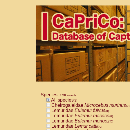
Species:
* OR search
All species
(1)
Cheirogaleidae
Microcebus murinus
(0)
Lemuridae
Eulemur fulvus
(0)
Lemuridae
Eulemur macaco
(0)
Lemuridae
Eulemur mongoz
(0)
Lemuridae
Lemur catta
(0)