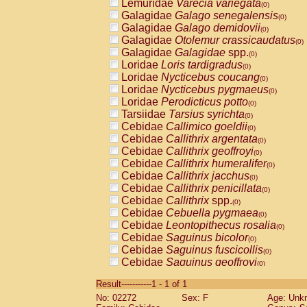
Lemuridae
Varecia variegata
(0)
Galagidae
Galago senegalensis
(0)
Galagidae
Galago demidovii
(0)
Galagidae
Otolemur crassicaudatus
(0)
Galagidae
Galagidae
spp.
(0)
Loridae
Loris tardigradus
(0)
Loridae
Nycticebus coucang
(0)
Loridae
Nycticebus pygmaeus
(0)
Loridae
Perodicticus potto
(0)
Tarsiidae
Tarsius syrichta
(0)
Cebidae
Callimico goeldii
(0)
Cebidae
Callithrix argentata
(0)
Cebidae
Callithrix geoffroyi
(0)
Cebidae
Callithrix humeralifer
(0)
Cebidae
Callithrix jacchus
(0)
Cebidae
Callithrix penicillata
(0)
Cebidae
Callithrix
spp.
(0)
Cebidae
Cebuella pygmaea
(0)
Cebidae
Leontopithecus rosalia
(0)
Cebidae
Saguinus bicolor
(0)
Cebidae
Saguinus fuscicollis
(0)
Cebidae
Saguinus geoffroyi
(0)
Cebidae
Saguinus imperator
(0)
Result-----------1 - 1 of 1
Cebidae
Saguinus labiatus
(0)
No: 02272
Sex: F
Age: Unk
Cebidae
Saguinus leucopus
(0)