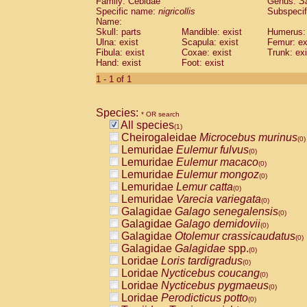
Family: Cebidae
Genus:
S
Cebidae
Saguinus midas
(0)
Specific name:
nigricollis
Subspecif
Cebidae
Saguinus mystax
(0)
Name:
Cebidae
Saguinus nigricollis
Skull: parts
Mandible: exist
(1)
Humerus: 
Cebidae
Saguinus oedipus
Ulna: exist
Scapula: exist
Femur: ex
(0)
Fibula: exist
Coxae: exist
Trunk: exi
Cebidae
Saguinus weddelli
(0)
Hand: exist
Foot: exist
Cebidae
Saguinus
spp.
(0)
Cebidae
Aotus trivirgatus
1 - 1 of 1
(0)
Cebidae
Cebus albifrons
(0)
Cebidae
Cebus apella
(0)
Species:
Cebidae
Cebus capucinus
* OR search
(0)
All species
Cebidae
Cebus nigrivittatus
(1)
(0)
Cheirogaleidae
Microcebus murinus
Cebidae
Cebus
spp.
(0)
(0)
Lemuridae
Eulemur fulvus
Cebidae
Saimiri boliviensis
(0)
(0)
Lemuridae
Eulemur macaco
Cebidae
Saimiri sciureus
(0)
(0)
Lemuridae
Eulemur mongoz
Atelidae
Alouatta caraya
(0)
(0)
Lemuridae
Lemur catta
Atelidae
Alouatta fusca
(0)
(0)
Lemuridae
Varecia variegata
Atelidae
Alouatta seniculus
(0)
(0)
Galagidae
Galago senegalensis
Atelidae
Alouatta
spp.
(0)
(0)
Galagidae
Galago demidovii
Atelidae
Ateles belzebuth
(0)
(0)
Galagidae
Otolemur crassicaudatus
Atelidae
Ateles geoffroyi
(0)
(0)
Galagidae
Galagidae
spp.
Atelidae
Ateles paniscus
(0)
(0)
Loridae
Loris tardigradus
Atelidae
Ateles
spp.
(0)
(0)
Loridae
Nycticebus coucang
Atelidae
Lagothrix lagothricha
(0)
(0)
Loridae
Nycticebus pygmaeus
Atelidae
Lagothrix lagothricha cana
(0)
(0)
Loridae
Perodicticus potto
Pitheciidae
Cacajao calvus rubicundu
(0)