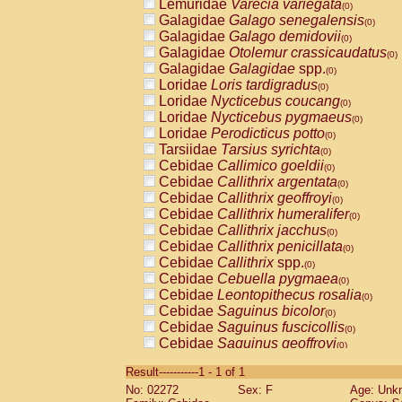
Lemuridae
Varecia variegata
(0)
Galagidae
Galago senegalensis
(0)
Galagidae
Galago demidovii
(0)
Galagidae
Otolemur crassicaudatus
(0)
Galagidae
Galagidae
spp.
(0)
Loridae
Loris tardigradus
(0)
Loridae
Nycticebus coucang
(0)
Loridae
Nycticebus pygmaeus
(0)
Loridae
Perodicticus potto
(0)
Tarsiidae
Tarsius syrichta
(0)
Cebidae
Callimico goeldii
(0)
Cebidae
Callithrix argentata
(0)
Cebidae
Callithrix geoffroyi
(0)
Cebidae
Callithrix humeralifer
(0)
Cebidae
Callithrix jacchus
(0)
Cebidae
Callithrix penicillata
(0)
Cebidae
Callithrix
spp.
(0)
Cebidae
Cebuella pygmaea
(0)
Cebidae
Leontopithecus rosalia
(0)
Cebidae
Saguinus bicolor
(0)
Cebidae
Saguinus fuscicollis
(0)
Cebidae
Saguinus geoffroyi
(0)
Cebidae
Saguinus imperator
(0)
Result-----------1 - 1 of 1
Cebidae
Saguinus labiatus
(0)
No: 02272
Sex: F
Age: Unk
Cebidae
Saguinus leucopus
(0)