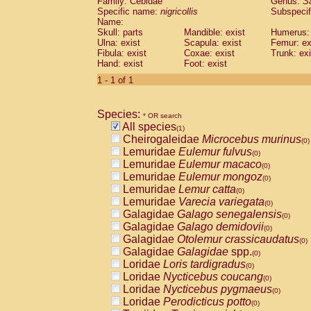
Family: Cebidae
Genus:
S
Cebidae
Saguinus midas
(0)
Specific name:
nigricollis
Subspecif
Cebidae
Saguinus mystax
(0)
Name:
Cebidae
Saguinus nigricollis
Skull: parts
Mandible: exist
(1)
Humerus: 
Cebidae
Saguinus oedipus
Ulna: exist
Scapula: exist
Femur: ex
(0)
Fibula: exist
Coxae: exist
Trunk: exi
Cebidae
Saguinus weddelli
(0)
Hand: exist
Foot: exist
Cebidae
Saguinus
spp.
(0)
Cebidae
Aotus trivirgatus
1 - 1 of 1
(0)
Cebidae
Cebus albifrons
(0)
Cebidae
Cebus apella
(0)
Species:
Cebidae
Cebus capucinus
* OR search
(0)
All species
Cebidae
Cebus nigrivittatus
(1)
(0)
Cheirogaleidae
Microcebus murinus
Cebidae
Cebus
spp.
(0)
(0)
Lemuridae
Eulemur fulvus
Cebidae
Saimiri boliviensis
(0)
(0)
Lemuridae
Eulemur macaco
Cebidae
Saimiri sciureus
(0)
(0)
Lemuridae
Eulemur mongoz
Atelidae
Alouatta caraya
(0)
(0)
Lemuridae
Lemur catta
Atelidae
Alouatta fusca
(0)
(0)
Lemuridae
Varecia variegata
Atelidae
Alouatta seniculus
(0)
(0)
Galagidae
Galago senegalensis
Atelidae
Alouatta
spp.
(0)
(0)
Galagidae
Galago demidovii
Atelidae
Ateles belzebuth
(0)
(0)
Galagidae
Otolemur crassicaudatus
Atelidae
Ateles geoffroyi
(0)
(0)
Galagidae
Galagidae
spp.
Atelidae
Ateles paniscus
(0)
(0)
Loridae
Loris tardigradus
Atelidae
Ateles
spp.
(0)
(0)
Loridae
Nycticebus coucang
Atelidae
Lagothrix lagothricha
(0)
(0)
Loridae
Nycticebus pygmaeus
Atelidae
Lagothrix lagothricha cana
(0)
(0)
Loridae
Perodicticus potto
Pitheciidae
Cacajao calvus rubicundu
(0)