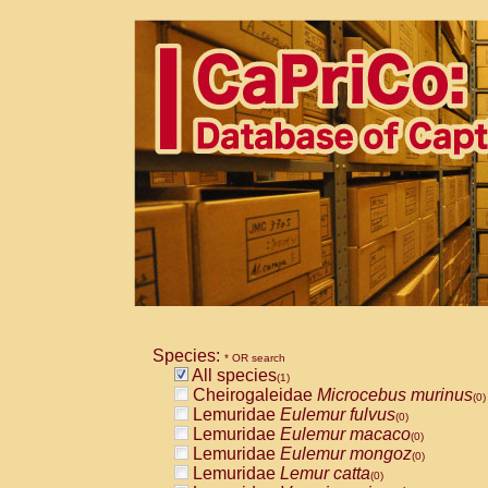
Species:
* OR search
All species
(1)
Cheirogaleidae
Microcebus murinus
(0)
Lemuridae
Eulemur fulvus
(0)
Lemuridae
Eulemur macaco
(0)
Lemuridae
Eulemur mongoz
(0)
Lemuridae
Lemur catta
(0)