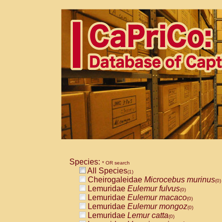
Species:
* OR search
All Species
(1)
Cheirogaleidae
Microcebus murinus
(0)
Lemuridae
Eulemur fulvus
(0)
Lemuridae
Eulemur macaco
(0)
Lemuridae
Eulemur mongoz
(0)
Lemuridae
Lemur catta
(0)