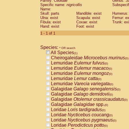
Family: Cebidae
Genus:
S
Cebidae
Saguinus midas
(0)
Specific name:
nigricollis
Subspecif
Cebidae
Saguinus mystax
(0)
Name:
Cebidae
Saguinus nigricollis
Skull: parts
Mandible: exist
(1)
Humerus: 
Cebidae
Saguinus oedipus
Ulna: exist
Scapula: exist
Femur: ex
(0)
Fibula: exist
Coxae: exist
Trunk: exi
Cebidae
Saguinus weddelli
(0)
Hand: exist
Foot: exist
Cebidae
Saguinus
spp.
(0)
Cebidae
Aotus trivirgatus
1 - 1 of 1
(0)
Cebidae
Cebus albifrons
(0)
Cebidae
Cebus apella
(0)
Species:
Cebidae
Cebus capucinus
* OR search
(0)
All Species
Cebidae
Cebus nigrivittatus
(1)
(0)
Cheirogaleidae
Microcebus murinus
Cebidae
Cebus
spp.
(0)
(0)
Lemuridae
Eulemur fulvus
Cebidae
Saimiri boliviensis
(0)
(0)
Lemuridae
Eulemur macaco
Cebidae
Saimiri sciureus
(0)
(0)
Lemuridae
Eulemur mongoz
Atelidae
Alouatta caraya
(0)
(0)
Lemuridae
Lemur catta
Atelidae
Alouatta fusca
(0)
(0)
Lemuridae
Varecia variegata
Atelidae
Alouatta seniculus
(0)
(0)
Galagidae
Galago senegalensis
Atelidae
Alouatta
spp.
(0)
(0)
Galagidae
Galago demidovii
Atelidae
Ateles belzebuth
(0)
(0)
Galagidae
Otolemur crassicaudatus
Atelidae
Ateles geoffroyi
(0)
(0)
Galagidae
Galagidae
spp.
Atelidae
Ateles paniscus
(0)
(0)
Loridae
Loris tardigradus
Atelidae
Ateles
spp.
(0)
(0)
Loridae
Nycticebus coucang
Atelidae
Lagothrix lagothricha
(0)
(0)
Loridae
Nycticebus pygmaeus
Atelidae
Lagothrix lagothricha cana
(0)
(0)
Loridae
Perodicticus potto
Pitheciidae
Cacajao calvus rubicundu
(0)