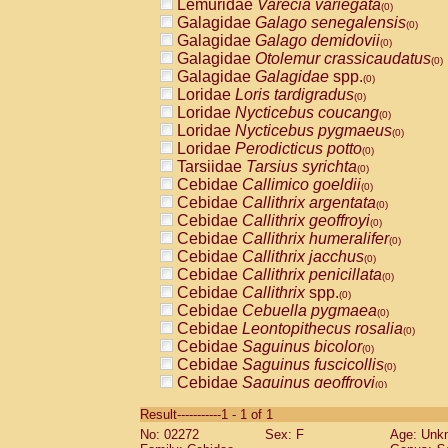
Lemuridae
Varecia variegata
(0)
Galagidae
Galago senegalensis
(0)
Galagidae
Galago demidovii
(0)
Galagidae
Otolemur crassicaudatus
(0)
Galagidae
Galagidae
spp.
(0)
Loridae
Loris tardigradus
(0)
Loridae
Nycticebus coucang
(0)
Loridae
Nycticebus pygmaeus
(0)
Loridae
Perodicticus potto
(0)
Tarsiidae
Tarsius syrichta
(0)
Cebidae
Callimico goeldii
(0)
Cebidae
Callithrix argentata
(0)
Cebidae
Callithrix geoffroyi
(0)
Cebidae
Callithrix humeralifer
(0)
Cebidae
Callithrix jacchus
(0)
Cebidae
Callithrix penicillata
(0)
Cebidae
Callithrix
spp.
(0)
Cebidae
Cebuella pygmaea
(0)
Cebidae
Leontopithecus rosalia
(0)
Cebidae
Saguinus bicolor
(0)
Cebidae
Saguinus fuscicollis
(0)
Cebidae
Saguinus geoffroyi
(0)
Cebidae
Saguinus imperator
(0)
Result-----------1 - 1 of 1
Cebidae
Saguinus labiatus
(0)
No: 02272
Sex: F
Age: Unk
Cebidae
Saguinus leucopus
(0)