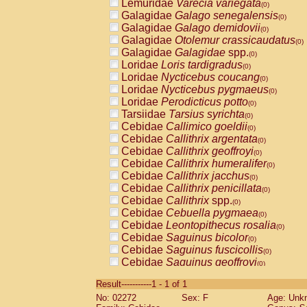
Lemuridae
Varecia variegata
(0)
Galagidae
Galago senegalensis
(0)
Galagidae
Galago demidovii
(0)
Galagidae
Otolemur crassicaudatus
(0)
Galagidae
Galagidae
spp.
(0)
Loridae
Loris tardigradus
(0)
Loridae
Nycticebus coucang
(0)
Loridae
Nycticebus pygmaeus
(0)
Loridae
Perodicticus potto
(0)
Tarsiidae
Tarsius syrichta
(0)
Cebidae
Callimico goeldii
(0)
Cebidae
Callithrix argentata
(0)
Cebidae
Callithrix geoffroyi
(0)
Cebidae
Callithrix humeralifer
(0)
Cebidae
Callithrix jacchus
(0)
Cebidae
Callithrix penicillata
(0)
Cebidae
Callithrix
spp.
(0)
Cebidae
Cebuella pygmaea
(0)
Cebidae
Leontopithecus rosalia
(0)
Cebidae
Saguinus bicolor
(0)
Cebidae
Saguinus fuscicollis
(0)
Cebidae
Saguinus geoffroyi
(0)
Cebidae
Saguinus imperator
(0)
Result-----------1 - 1 of 1
Cebidae
Saguinus labiatus
(0)
No: 02272
Sex: F
Age: Unk
Cebidae
Saguinus leucopus
(0)