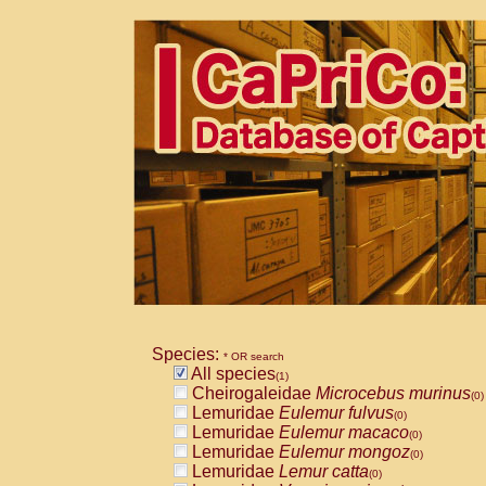
Species:
* OR search
All species
(1)
Cheirogaleidae
Microcebus murinus
(0)
Lemuridae
Eulemur fulvus
(0)
Lemuridae
Eulemur macaco
(0)
Lemuridae
Eulemur mongoz
(0)
Lemuridae
Lemur catta
(0)