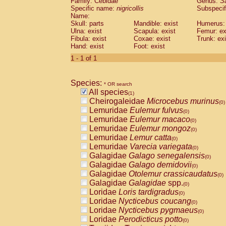
Family: Cebidae
Genus:
S
Cebidae
Saguinus midas
(0)
Specific name:
nigricollis
Subspecif
Cebidae
Saguinus mystax
(0)
Name:
Cebidae
Saguinus nigricollis
Skull: parts
Mandible: exist
(1)
Humerus: 
Cebidae
Saguinus oedipus
Ulna: exist
Scapula: exist
Femur: ex
(0)
Fibula: exist
Coxae: exist
Trunk: exi
Cebidae
Saguinus weddelli
(0)
Hand: exist
Foot: exist
Cebidae
Saguinus
spp.
(0)
Cebidae
Aotus trivirgatus
1 - 1 of 1
(0)
Cebidae
Cebus albifrons
(0)
Cebidae
Cebus apella
(0)
Species:
Cebidae
Cebus capucinus
* OR search
(0)
All species
Cebidae
Cebus nigrivittatus
(1)
(0)
Cheirogaleidae
Microcebus murinus
Cebidae
Cebus
spp.
(0)
(0)
Lemuridae
Eulemur fulvus
Cebidae
Saimiri boliviensis
(0)
(0)
Lemuridae
Eulemur macaco
Cebidae
Saimiri sciureus
(0)
(0)
Lemuridae
Eulemur mongoz
Atelidae
Alouatta caraya
(0)
(0)
Lemuridae
Lemur catta
Atelidae
Alouatta fusca
(0)
(0)
Lemuridae
Varecia variegata
Atelidae
Alouatta seniculus
(0)
(0)
Galagidae
Galago senegalensis
Atelidae
Alouatta
spp.
(0)
(0)
Galagidae
Galago demidovii
Atelidae
Ateles belzebuth
(0)
(0)
Galagidae
Otolemur crassicaudatus
Atelidae
Ateles geoffroyi
(0)
(0)
Galagidae
Galagidae
spp.
Atelidae
Ateles paniscus
(0)
(0)
Loridae
Loris tardigradus
Atelidae
Ateles
spp.
(0)
(0)
Loridae
Nycticebus coucang
Atelidae
Lagothrix lagothricha
(0)
(0)
Loridae
Nycticebus pygmaeus
Atelidae
Lagothrix lagothricha cana
(0)
(0)
Loridae
Perodicticus potto
Pitheciidae
Cacajao calvus rubicundu
(0)