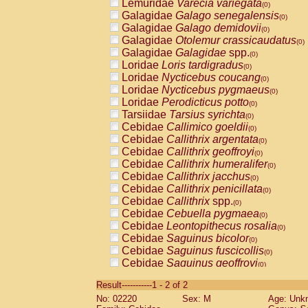
Lemuridae
Varecia variegata
(0)
Galagidae
Galago senegalensis
(0)
Galagidae
Galago demidovii
(0)
Galagidae
Otolemur crassicaudatus
(0)
Galagidae
Galagidae
spp.
(0)
Loridae
Loris tardigradus
(0)
Loridae
Nycticebus coucang
(0)
Loridae
Nycticebus pygmaeus
(0)
Loridae
Perodicticus potto
(0)
Tarsiidae
Tarsius syrichta
(0)
Cebidae
Callimico goeldii
(0)
Cebidae
Callithrix argentata
(0)
Cebidae
Callithrix geoffroyi
(0)
Cebidae
Callithrix humeralifer
(0)
Cebidae
Callithrix jacchus
(0)
Cebidae
Callithrix penicillata
(0)
Cebidae
Callithrix
spp.
(0)
Cebidae
Cebuella pygmaea
(0)
Cebidae
Leontopithecus rosalia
(0)
Cebidae
Saguinus bicolor
(0)
Cebidae
Saguinus fuscicollis
(0)
Cebidae
Saguinus geoffroyi
(0)
Cebidae
Saguinus imperator
(0)
Result-----------1 - 2 of 2
Cebidae
Saguinus labiatus
(0)
No: 02220
Sex: M
Age: Unk
Cebidae
Saguinus leucopus
(0)