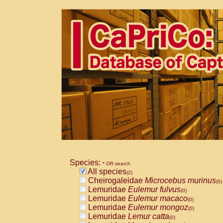
Species:
* OR search
All species
(2)
Cheirogaleidae
Microcebus murinus
(0)
Lemuridae
Eulemur fulvus
(0)
Lemuridae
Eulemur macaco
(0)
Lemuridae
Eulemur mongoz
(0)
Lemuridae
Lemur catta
(0)