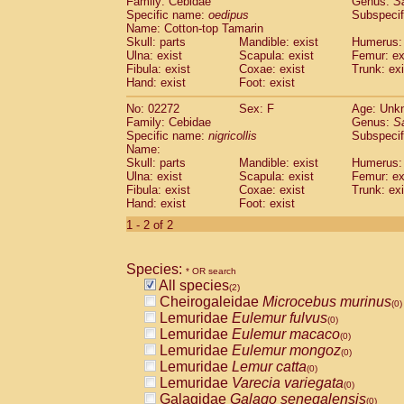
Family: Cebidae
Genus:
S
Cebidae
Saguinus midas
(0)
Specific name:
oedipus
Subspecif
Cebidae
Saguinus mystax
(0)
Name: Cotton-top Tamarin
Cebidae
Saguinus nigricollis
Skull: parts
Mandible: exist
(1)
Humerus: 
Cebidae
Saguinus oedipus
Ulna: exist
Scapula: exist
Femur: ex
(1)
Fibula: exist
Coxae: exist
Trunk: exi
Cebidae
Saguinus weddelli
(0)
Hand: exist
Foot: exist
Cebidae
Saguinus
spp.
(0)
Cebidae
Aotus trivirgatus
(0)
No: 02272
Sex: F
Age: Unk
Cebidae
Cebus albifrons
Family: Cebidae
Genus:
S
(0)
Cebidae
Cebus apella
Specific name:
nigricollis
Subspecif
(0)
Name:
Cebidae
Cebus capucinus
(0)
Skull: parts
Mandible: exist
Humerus: 
Cebidae
Cebus nigrivittatus
(0)
Ulna: exist
Scapula: exist
Femur: ex
Cebidae
Cebus
spp.
(0)
Fibula: exist
Coxae: exist
Trunk: exi
Cebidae
Saimiri boliviensis
Hand: exist
Foot: exist
(0)
Cebidae
Saimiri sciureus
(0)
1 - 2 of 2
Atelidae
Alouatta caraya
(0)
Atelidae
Alouatta fusca
(0)
Atelidae
Alouatta seniculus
Species:
(0)
* OR search
Atelidae
Alouatta
spp.
All species
(0)
(2)
Atelidae
Ateles belzebuth
Cheirogaleidae
Microcebus murinus
(0)
(0)
Atelidae
Ateles geoffroyi
Lemuridae
Eulemur fulvus
(0)
(0)
Atelidae
Ateles paniscus
Lemuridae
Eulemur macaco
(0)
(0)
Atelidae
Ateles
spp.
Lemuridae
Eulemur mongoz
(0)
(0)
Atelidae
Lagothrix lagothricha
Lemuridae
Lemur catta
(0)
(0)
Atelidae
Lagothrix lagothricha cana
Lemuridae
Varecia variegata
(0)
(0)
Pitheciidae
Cacajao calvus rubicundu
Galagidae
Galago senegalensis
(0)