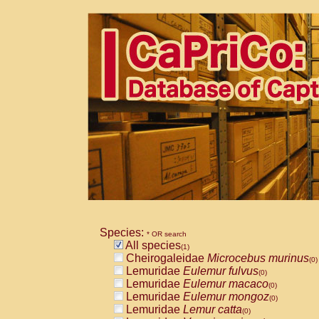
Species:
* OR search
All species
(1)
Cheirogaleidae
Microcebus murinus
(0)
Lemuridae
Eulemur fulvus
(0)
Lemuridae
Eulemur macaco
(0)
Lemuridae
Eulemur mongoz
(0)
Lemuridae
Lemur catta
(0)