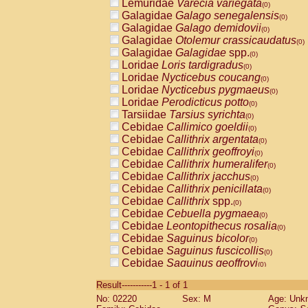
Lemuridae
Varecia variegata
(0)
Galagidae
Galago senegalensis
(0)
Galagidae
Galago demidovii
(0)
Galagidae
Otolemur crassicaudatus
(0)
Galagidae
Galagidae
spp.
(0)
Loridae
Loris tardigradus
(0)
Loridae
Nycticebus coucang
(0)
Loridae
Nycticebus pygmaeus
(0)
Loridae
Perodicticus potto
(0)
Tarsiidae
Tarsius syrichta
(0)
Cebidae
Callimico goeldii
(0)
Cebidae
Callithrix argentata
(0)
Cebidae
Callithrix geoffroyi
(0)
Cebidae
Callithrix humeralifer
(0)
Cebidae
Callithrix jacchus
(0)
Cebidae
Callithrix penicillata
(0)
Cebidae
Callithrix
spp.
(0)
Cebidae
Cebuella pygmaea
(0)
Cebidae
Leontopithecus rosalia
(0)
Cebidae
Saguinus bicolor
(0)
Cebidae
Saguinus fuscicollis
(0)
Cebidae
Saguinus geoffroyi
(0)
Cebidae
Saguinus imperator
(0)
Result-----------1 - 1 of 1
Cebidae
Saguinus labiatus
(0)
No: 02220
Sex: M
Age: Unk
Cebidae
Saguinus leucopus
(0)