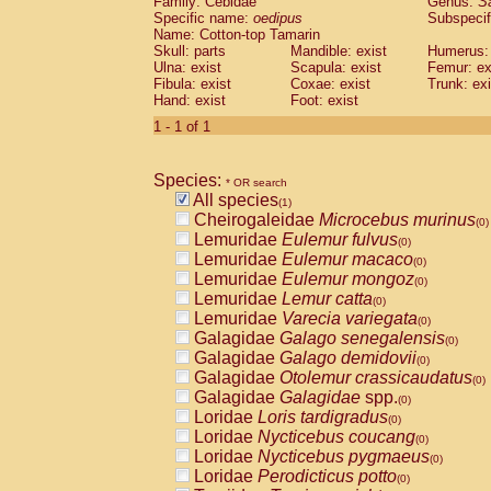
Family: Cebidae
Genus:
S
Cebidae
Saguinus midas
(0)
Specific name:
oedipus
Subspecif
Cebidae
Saguinus mystax
(0)
Name: Cotton-top Tamarin
Cebidae
Saguinus nigricollis
Skull: parts
Mandible: exist
(0)
Humerus: 
Cebidae
Saguinus oedipus
Ulna: exist
Scapula: exist
Femur: ex
(1)
Fibula: exist
Coxae: exist
Trunk: exi
Cebidae
Saguinus weddelli
(0)
Hand: exist
Foot: exist
Cebidae
Saguinus
spp.
(0)
Cebidae
Aotus trivirgatus
1 - 1 of 1
(0)
Cebidae
Cebus albifrons
(0)
Cebidae
Cebus apella
(0)
Species:
Cebidae
Cebus capucinus
* OR search
(0)
All species
Cebidae
Cebus nigrivittatus
(1)
(0)
Cheirogaleidae
Microcebus murinus
Cebidae
Cebus
spp.
(0)
(0)
Lemuridae
Eulemur fulvus
Cebidae
Saimiri boliviensis
(0)
(0)
Lemuridae
Eulemur macaco
Cebidae
Saimiri sciureus
(0)
(0)
Lemuridae
Eulemur mongoz
Atelidae
Alouatta caraya
(0)
(0)
Lemuridae
Lemur catta
Atelidae
Alouatta fusca
(0)
(0)
Lemuridae
Varecia variegata
Atelidae
Alouatta seniculus
(0)
(0)
Galagidae
Galago senegalensis
Atelidae
Alouatta
spp.
(0)
(0)
Galagidae
Galago demidovii
Atelidae
Ateles belzebuth
(0)
(0)
Galagidae
Otolemur crassicaudatus
Atelidae
Ateles geoffroyi
(0)
(0)
Galagidae
Galagidae
spp.
Atelidae
Ateles paniscus
(0)
(0)
Loridae
Loris tardigradus
Atelidae
Ateles
spp.
(0)
(0)
Loridae
Nycticebus coucang
Atelidae
Lagothrix lagothricha
(0)
(0)
Loridae
Nycticebus pygmaeus
Atelidae
Lagothrix lagothricha cana
(0)
(0)
Loridae
Perodicticus potto
Pitheciidae
Cacajao calvus rubicundu
(0)