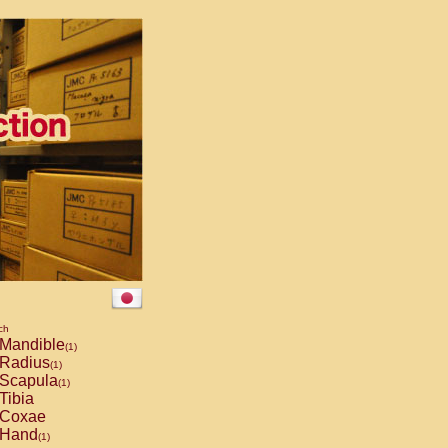
ch
Mandible
(1)
Radius
(1)
Scapula
(1)
Tibia
Coxae
Hand
(1)