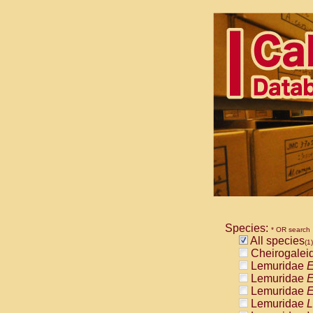
Species:
* OR search
All species
(1)
Cheirogalei
Lemuridae
E
Lemuridae
E
Lemuridae
E
Lemuridae
L