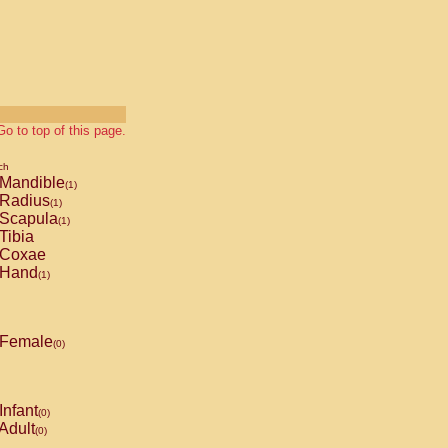
Go to top of this page.
ch
Mandible
(1)
Radius
(1)
Scapula
(1)
Tibia
Coxae
Hand
(1)
Female
(0)
Infant
(0)
Adult
(0)