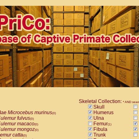
Skeletal Collection:
* AND sear
Skull
dae
Microcebus murinus
Humerus
(0)
ulemur fulvus
Ulna
(0)
ulemur macaco
Femur
(0)
(1)
ulemur mongoz
Fibula
(0)
emur catta
Trunk
(0)