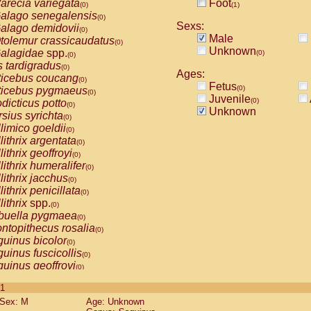
arecia variegata
Foot
(0)
(1)
alago senegalensis
(0)
Sexs:
alago demidovii
(0)
Male
tolemur crassicaudatus
(0)
Unknown
alagidae
spp.
(0)
(0)
s tardigradus
(0)
Ages:
ticebus coucang
(0)
Fetus
(0)
ticebus pygmaeus
(0)
Juvenile
(0)
dicticus potto
(0)
Unknown
rsius syrichta
(0)
limico goeldii
(0)
lithrix argentata
(0)
lithrix geoffroyi
(0)
lithrix humeralifer
(0)
lithrix jacchus
(0)
lithrix penicillata
(0)
lithrix
spp.
(0)
buella pygmaea
(0)
ntopithecus rosalia
(0)
uinus bicolor
(0)
uinus fuscicollis
(0)
uinus geoffroyi
(0)
uinus imperator
(0)
 1
uinus labiatus
(0)
Sex: M
Age: Unknown
guinus leucopus
(0)