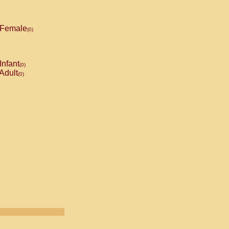
Female
(0)
Infant
(0)
Adult
(0)