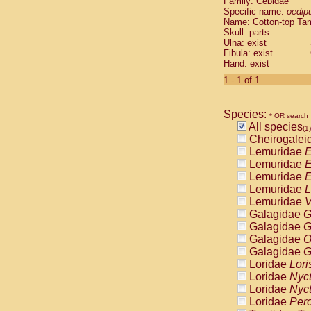
Family: Cebidae
Cebidae
Sa
Specific name:
oedip
Cebidae
Sa
Name: Cotton-top Ta
Cebidae
Sag
Skull: parts
Cebidae
Sa
Ulna: exist
Fibula: exist
Cebidae
Sag
Hand: exist
Cebidae
Sa
Cebidae
Aot
1 - 1 of 1
Cebidae
Ceb
Cebidae
Ceb
Species:
Cebidae
Ce
* OR search
All species
Cebidae
Ceb
(1)
Cheirogalei
Cebidae
Ce
Lemuridae
E
Cebidae
Sai
Lemuridae
E
Cebidae
Sai
Lemuridae
E
Atelidae
Alo
Lemuridae
L
Atelidae
Alo
Lemuridae
V
Atelidae
Alo
Galagidae
G
Atelidae
Alo
Galagidae
G
Atelidae
Ate
Galagidae
O
Atelidae
Ate
Galagidae
G
Atelidae
Ate
Loridae
Lori
Atelidae
Ate
Loridae
Nyc
Atelidae
Lag
Loridae
Nyc
Atelidae
Lag
Loridae
Pero
Pitheciidae