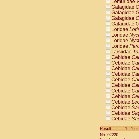
Lemuridae
V
Galagidae
G
Galagidae
G
Galagidae
O
Galagidae
G
Loridae
Lori
Loridae
Nyc
Loridae
Nyc
Loridae
Pero
Tarsiidae
Ta
Cebidae
Cal
Cebidae
Cal
Cebidae
Cal
Cebidae
Cal
Cebidae
Cal
Cebidae
Cal
Cebidae
Cal
Cebidae
Ce
Cebidae
Leo
Cebidae
Sag
Cebidae
Sag
Cebidae
Sag
Cebidae
Sag
Result-----------1 - 1 of
Cebidae
Sag
No: 02220
Cebidae
Sa