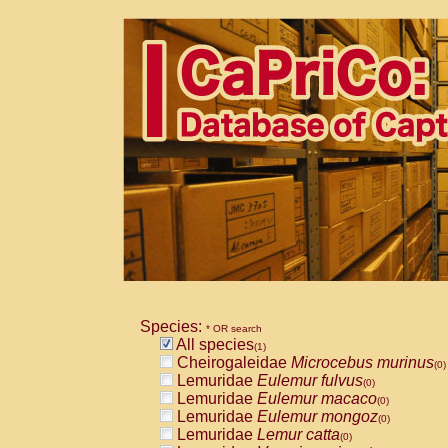
Species:
* OR search
All species
(1)
Cheirogaleidae
Microcebus murinus
(0)
Lemuridae
Eulemur fulvus
(0)
Lemuridae
Eulemur macaco
(0)
Lemuridae
Eulemur mongoz
(0)
Lemuridae
Lemur catta
(0)