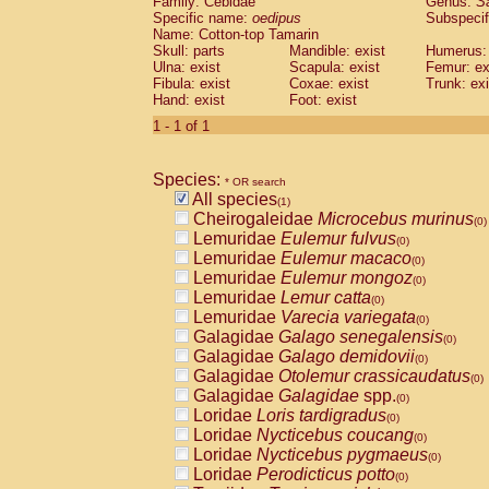
Family: Cebidae
Genus:
S
Cebidae
Saguinus midas
(0)
Specific name:
oedipus
Subspecif
Cebidae
Saguinus mystax
(0)
Name: Cotton-top Tamarin
Cebidae
Saguinus nigricollis
Skull: parts
Mandible: exist
(0)
Humerus: 
Cebidae
Saguinus oedipus
Ulna: exist
Scapula: exist
Femur: ex
(1)
Fibula: exist
Coxae: exist
Trunk: exi
Cebidae
Saguinus weddelli
(0)
Hand: exist
Foot: exist
Cebidae
Saguinus
spp.
(0)
Cebidae
Aotus trivirgatus
1 - 1 of 1
(0)
Cebidae
Cebus albifrons
(0)
Cebidae
Cebus apella
(0)
Species:
Cebidae
Cebus capucinus
* OR search
(0)
All species
Cebidae
Cebus nigrivittatus
(1)
(0)
Cheirogaleidae
Microcebus murinus
Cebidae
Cebus
spp.
(0)
(0)
Lemuridae
Eulemur fulvus
Cebidae
Saimiri boliviensis
(0)
(0)
Lemuridae
Eulemur macaco
Cebidae
Saimiri sciureus
(0)
(0)
Lemuridae
Eulemur mongoz
Atelidae
Alouatta caraya
(0)
(0)
Lemuridae
Lemur catta
Atelidae
Alouatta fusca
(0)
(0)
Lemuridae
Varecia variegata
Atelidae
Alouatta seniculus
(0)
(0)
Galagidae
Galago senegalensis
Atelidae
Alouatta
spp.
(0)
(0)
Galagidae
Galago demidovii
Atelidae
Ateles belzebuth
(0)
(0)
Galagidae
Otolemur crassicaudatus
Atelidae
Ateles geoffroyi
(0)
(0)
Galagidae
Galagidae
spp.
Atelidae
Ateles paniscus
(0)
(0)
Loridae
Loris tardigradus
Atelidae
Ateles
spp.
(0)
(0)
Loridae
Nycticebus coucang
Atelidae
Lagothrix lagothricha
(0)
(0)
Loridae
Nycticebus pygmaeus
Atelidae
Lagothrix lagothricha cana
(0)
(0)
Loridae
Perodicticus potto
Pitheciidae
Cacajao calvus rubicundu
(0)