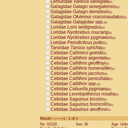
Lemuridae
Varecia variegata
(0)
Galagidae
Galago senegalensis
(0)
Galagidae
Galago demidovii
(0)
Galagidae
Otolemur crassicaudatus
(0)
Galagidae
Galagidae
spp.
(0)
Loridae
Loris tardigradus
(0)
Loridae
Nycticebus coucang
(0)
Loridae
Nycticebus pygmaeus
(0)
Loridae
Perodicticus potto
(0)
Tarsiidae
Tarsius syrichta
(0)
Cebidae
Callimico goeldii
(0)
Cebidae
Callithrix argentata
(0)
Cebidae
Callithrix geoffroyi
(0)
Cebidae
Callithrix humeralifer
(0)
Cebidae
Callithrix jacchus
(0)
Cebidae
Callithrix penicillata
(0)
Cebidae
Callithrix
spp.
(0)
Cebidae
Cebuella pygmaea
(0)
Cebidae
Leontopithecus rosalia
(0)
Cebidae
Saguinus bicolor
(0)
Cebidae
Saguinus fuscicollis
(0)
Cebidae
Saguinus geoffroyi
(0)
Cebidae
Saguinus imperator
(0)
Result-----------1 - 1 of 1
Cebidae
Saguinus labiatus
(0)
No: 02220
Sex: M
Age: Unk
Cebidae
Saguinus leucopus
(0)