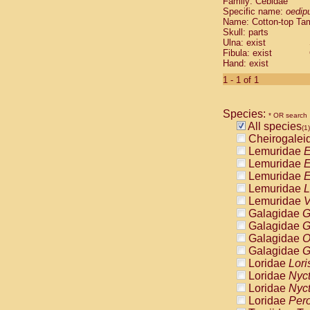
Family: Cebidae
Cebidae
Sa
Specific name:
oedip
Cebidae
Sa
Name: Cotton-top Ta
Cebidae
Sag
Skull: parts
Cebidae
Sa
Ulna: exist
Fibula: exist
Cebidae
Sag
Hand: exist
Cebidae
Sa
Cebidae
Aot
1 - 1 of 1
Cebidae
Ceb
Cebidae
Ceb
Species:
Cebidae
Ce
* OR search
All species
Cebidae
Ceb
(1)
Cheirogalei
Cebidae
Ce
Lemuridae
E
Cebidae
Sai
Lemuridae
E
Cebidae
Sai
Lemuridae
E
Atelidae
Alo
Lemuridae
L
Atelidae
Alo
Lemuridae
V
Atelidae
Alo
Galagidae
G
Atelidae
Alo
Galagidae
G
Atelidae
Ate
Galagidae
O
Atelidae
Ate
Galagidae
G
Atelidae
Ate
Loridae
Lori
Atelidae
Ate
Loridae
Nyc
Atelidae
Lag
Loridae
Nyc
Atelidae
Lag
Loridae
Pero
Pitheciidae