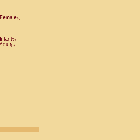
Female
(0)
Infant
(0)
Adult
(0)