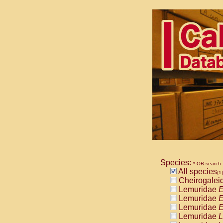
Species:
* OR search
All species
(1)
Cheirogalei
Lemuridae
E
Lemuridae
E
Lemuridae
E
Lemuridae
L