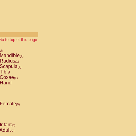
Go to top of this page.
ch
Mandible
(1)
Radius
(1)
Scapula
(1)
Tibia
Coxae
(1)
Hand
Female
(0)
Infant
(0)
Adult
(0)