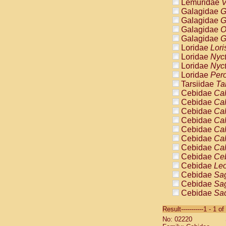
Lemuridae
V
Galagidae
G
Galagidae
G
Galagidae
O
Galagidae
G
Loridae
Lori
Loridae
Nyc
Loridae
Nyc
Loridae
Pero
Tarsiidae
Ta
Cebidae
Cal
Cebidae
Cal
Cebidae
Cal
Cebidae
Cal
Cebidae
Cal
Cebidae
Cal
Cebidae
Cal
Cebidae
Ce
Cebidae
Leo
Cebidae
Sag
Cebidae
Sag
Cebidae
Sag
Cebidae
Sag
Result-----------1 - 1 of
Cebidae
Sag
No: 02220
Cebidae
Sa