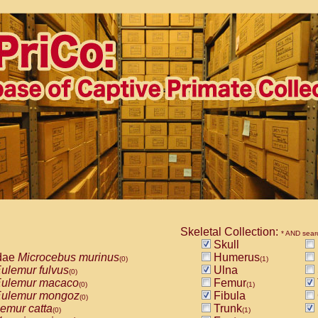
Skeletal Collection:
* AND sear
Skull
dae
Microcebus murinus
Humerus
(0)
(1)
ulemur fulvus
Ulna
(0)
ulemur macaco
Femur
(0)
(1)
ulemur mongoz
Fibula
(0)
emur catta
Trunk
(0)
(1)