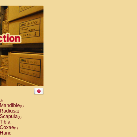
ch
Mandible
(1)
Radius
(1)
Scapula
(1)
Tibia
Coxae
(1)
Hand