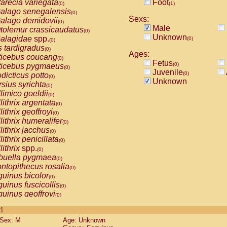
arecia variegata
Foot
(0)
(1)
alago senegalensis
(0)
Sexs:
alago demidovii
(0)
Male
tolemur crassicaudatus
(0)
Unknown
alagidae
spp.
(0)
(0)
s tardigradus
(0)
Ages:
ticebus coucang
(0)
Fetus
(0)
ticebus pygmaeus
(0)
Juvenile
(0)
dicticus potto
(0)
Unknown
rsius syrichta
(0)
limico goeldii
(0)
lithrix argentata
(0)
lithrix geoffroyi
(0)
lithrix humeralifer
(0)
lithrix jacchus
(0)
lithrix penicillata
(0)
lithrix
spp.
(0)
buella pygmaea
(0)
ntopithecus rosalia
(0)
uinus bicolor
(0)
uinus fuscicollis
(0)
uinus geoffroyi
(0)
uinus imperator
(0)
 1
uinus labiatus
(0)
Sex: M
Age: Unknown
guinus leucopus
(0)