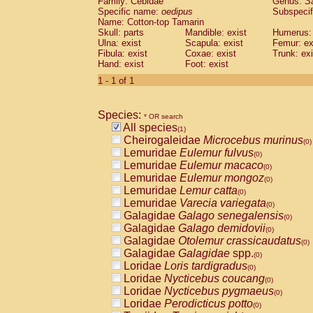
Family: Cebidae
Genus:
S
Cebidae
Saguinus midas
(0)
Specific name:
oedipus
Subspecif
Cebidae
Saguinus mystax
(0)
Name: Cotton-top Tamarin
Cebidae
Saguinus nigricollis
Skull: parts
Mandible: exist
(0)
Humerus: 
Cebidae
Saguinus oedipus
Ulna: exist
Scapula: exist
Femur: ex
(1)
Fibula: exist
Coxae: exist
Trunk: exi
Cebidae
Saguinus weddelli
(0)
Hand: exist
Foot: exist
Cebidae
Saguinus
spp.
(0)
Cebidae
Aotus trivirgatus
1 - 1 of 1
(0)
Cebidae
Cebus albifrons
(0)
Cebidae
Cebus apella
(0)
Species:
Cebidae
Cebus capucinus
* OR search
(0)
All species
Cebidae
Cebus nigrivittatus
(1)
(0)
Cheirogaleidae
Microcebus murinus
Cebidae
Cebus
spp.
(0)
(0)
Lemuridae
Eulemur fulvus
Cebidae
Saimiri boliviensis
(0)
(0)
Lemuridae
Eulemur macaco
Cebidae
Saimiri sciureus
(0)
(0)
Lemuridae
Eulemur mongoz
Atelidae
Alouatta caraya
(0)
(0)
Lemuridae
Lemur catta
Atelidae
Alouatta fusca
(0)
(0)
Lemuridae
Varecia variegata
Atelidae
Alouatta seniculus
(0)
(0)
Galagidae
Galago senegalensis
Atelidae
Alouatta
spp.
(0)
(0)
Galagidae
Galago demidovii
Atelidae
Ateles belzebuth
(0)
(0)
Galagidae
Otolemur crassicaudatus
Atelidae
Ateles geoffroyi
(0)
(0)
Galagidae
Galagidae
spp.
Atelidae
Ateles paniscus
(0)
(0)
Loridae
Loris tardigradus
Atelidae
Ateles
spp.
(0)
(0)
Loridae
Nycticebus coucang
Atelidae
Lagothrix lagothricha
(0)
(0)
Loridae
Nycticebus pygmaeus
Atelidae
Lagothrix lagothricha cana
(0)
(0)
Loridae
Perodicticus potto
Pitheciidae
Cacajao calvus rubicundu
(0)