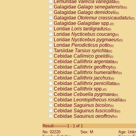
Lemuridae
Varecia variegata
(0)
Galagidae
Galago senegalensis
(0)
Galagidae
Galago demidovii
(0)
Galagidae
Otolemur crassicaudatus
(0)
Galagidae
Galagidae
spp.
(0)
Loridae
Loris tardigradus
(0)
Loridae
Nycticebus coucang
(0)
Loridae
Nycticebus pygmaeus
(0)
Loridae
Perodicticus potto
(0)
Tarsiidae
Tarsius syrichta
(0)
Cebidae
Callimico goeldii
(0)
Cebidae
Callithrix argentata
(0)
Cebidae
Callithrix geoffroyi
(0)
Cebidae
Callithrix humeralifer
(0)
Cebidae
Callithrix jacchus
(0)
Cebidae
Callithrix penicillata
(0)
Cebidae
Callithrix
spp.
(0)
Cebidae
Cebuella pygmaea
(0)
Cebidae
Leontopithecus rosalia
(0)
Cebidae
Saguinus bicolor
(0)
Cebidae
Saguinus fuscicollis
(0)
Cebidae
Saguinus geoffroyi
(0)
Cebidae
Saguinus imperator
(0)
Result-----------1 - 1 of 1
Cebidae
Saguinus labiatus
(0)
No: 02220
Sex: M
Age: Unk
Cebidae
Saguinus leucopus
(0)