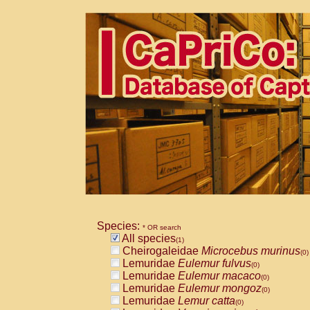
Species:
* OR search
All species
(1)
Cheirogaleidae
Microcebus murinus
(0)
Lemuridae
Eulemur fulvus
(0)
Lemuridae
Eulemur macaco
(0)
Lemuridae
Eulemur mongoz
(0)
Lemuridae
Lemur catta
(0)