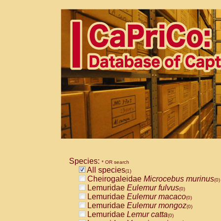
Species:
* OR search
All species
(1)
Cheirogaleidae
Microcebus murinus
(0)
Lemuridae
Eulemur fulvus
(0)
Lemuridae
Eulemur macaco
(0)
Lemuridae
Eulemur mongoz
(0)
Lemuridae
Lemur catta
(0)