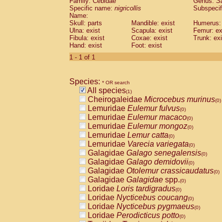
Family: Cebidae
Genus:
S
Cebidae
Saguinus midas
(0)
Specific name:
nigricollis
Subspecif
Cebidae
Saguinus mystax
(0)
Name:
Cebidae
Saguinus nigricollis
Skull: parts
Mandible: exist
(1)
Humerus: 
Cebidae
Saguinus oedipus
Ulna: exist
Scapula: exist
Femur: ex
(0)
Fibula: exist
Coxae: exist
Trunk: exi
Cebidae
Saguinus weddelli
(0)
Hand: exist
Foot: exist
Cebidae
Saguinus
spp.
(0)
Cebidae
Aotus trivirgatus
1 - 1 of 1
(0)
Cebidae
Cebus albifrons
(0)
Cebidae
Cebus apella
(0)
Species:
Cebidae
Cebus capucinus
* OR search
(0)
All species
Cebidae
Cebus nigrivittatus
(1)
(0)
Cheirogaleidae
Microcebus murinus
Cebidae
Cebus
spp.
(0)
(0)
Lemuridae
Eulemur fulvus
Cebidae
Saimiri boliviensis
(0)
(0)
Lemuridae
Eulemur macaco
Cebidae
Saimiri sciureus
(0)
(0)
Lemuridae
Eulemur mongoz
Atelidae
Alouatta caraya
(0)
(0)
Lemuridae
Lemur catta
Atelidae
Alouatta fusca
(0)
(0)
Lemuridae
Varecia variegata
Atelidae
Alouatta seniculus
(0)
(0)
Galagidae
Galago senegalensis
Atelidae
Alouatta
spp.
(0)
(0)
Galagidae
Galago demidovii
Atelidae
Ateles belzebuth
(0)
(0)
Galagidae
Otolemur crassicaudatus
Atelidae
Ateles geoffroyi
(0)
(0)
Galagidae
Galagidae
spp.
Atelidae
Ateles paniscus
(0)
(0)
Loridae
Loris tardigradus
Atelidae
Ateles
spp.
(0)
(0)
Loridae
Nycticebus coucang
Atelidae
Lagothrix lagothricha
(0)
(0)
Loridae
Nycticebus pygmaeus
Atelidae
Lagothrix lagothricha cana
(0)
(0)
Loridae
Perodicticus potto
Pitheciidae
Cacajao calvus rubicundu
(0)