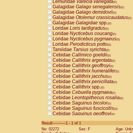
Lemuridae
Varecia variegata
(0)
Galagidae
Galago senegalensis
(0)
Galagidae
Galago demidovii
(0)
Galagidae
Otolemur crassicaudatus
(0)
Galagidae
Galagidae
spp.
(0)
Loridae
Loris tardigradus
(0)
Loridae
Nycticebus coucang
(0)
Loridae
Nycticebus pygmaeus
(0)
Loridae
Perodicticus potto
(0)
Tarsiidae
Tarsius syrichta
(0)
Cebidae
Callimico goeldii
(0)
Cebidae
Callithrix argentata
(0)
Cebidae
Callithrix geoffroyi
(0)
Cebidae
Callithrix humeralifer
(0)
Cebidae
Callithrix jacchus
(0)
Cebidae
Callithrix penicillata
(0)
Cebidae
Callithrix
spp.
(0)
Cebidae
Cebuella pygmaea
(0)
Cebidae
Leontopithecus rosalia
(0)
Cebidae
Saguinus bicolor
(0)
Cebidae
Saguinus fuscicollis
(0)
Cebidae
Saguinus geoffroyi
(0)
Cebidae
Saguinus imperator
(0)
Result-----------1 - 1 of 1
Cebidae
Saguinus labiatus
(0)
No: 02272
Sex: F
Age: Unk
Cebidae
Saguinus leucopus
(0)