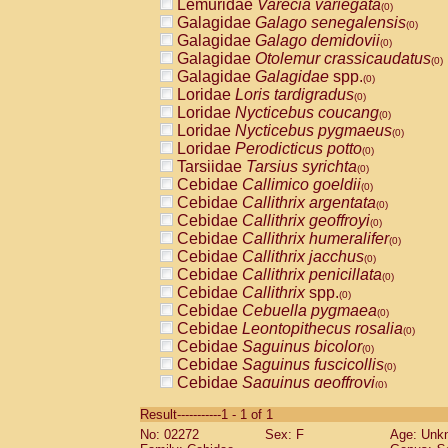
Lemuridae
Varecia variegata
(0)
Galagidae
Galago senegalensis
(0)
Galagidae
Galago demidovii
(0)
Galagidae
Otolemur crassicaudatus
(0)
Galagidae
Galagidae
spp.
(0)
Loridae
Loris tardigradus
(0)
Loridae
Nycticebus coucang
(0)
Loridae
Nycticebus pygmaeus
(0)
Loridae
Perodicticus potto
(0)
Tarsiidae
Tarsius syrichta
(0)
Cebidae
Callimico goeldii
(0)
Cebidae
Callithrix argentata
(0)
Cebidae
Callithrix geoffroyi
(0)
Cebidae
Callithrix humeralifer
(0)
Cebidae
Callithrix jacchus
(0)
Cebidae
Callithrix penicillata
(0)
Cebidae
Callithrix
spp.
(0)
Cebidae
Cebuella pygmaea
(0)
Cebidae
Leontopithecus rosalia
(0)
Cebidae
Saguinus bicolor
(0)
Cebidae
Saguinus fuscicollis
(0)
Cebidae
Saguinus geoffroyi
(0)
Cebidae
Saguinus imperator
(0)
Result-----------1 - 1 of 1
Cebidae
Saguinus labiatus
(0)
No: 02272
Sex: F
Age: Unk
Cebidae
Saguinus leucopus
(0)