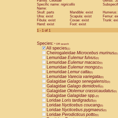
Family: Cebidae
Genus:
S
Cebidae
Saguinus midas
(0)
Specific name:
nigricollis
Subspecif
Cebidae
Saguinus mystax
(0)
Name:
Cebidae
Saguinus nigricollis
Skull: parts
Mandible: exist
(1)
Humerus: 
Cebidae
Saguinus oedipus
Ulna: exist
Scapula: exist
Femur: ex
(0)
Fibula: exist
Coxae: exist
Trunk: exi
Cebidae
Saguinus weddelli
(0)
Hand: exist
Foot: exist
Cebidae
Saguinus
spp.
(0)
Cebidae
Aotus trivirgatus
1 - 1 of 1
(0)
Cebidae
Cebus albifrons
(0)
Cebidae
Cebus apella
(0)
Species:
Cebidae
Cebus capucinus
* OR search
(0)
All species
Cebidae
Cebus nigrivittatus
(1)
(0)
Cheirogaleidae
Microcebus murinus
Cebidae
Cebus
spp.
(0)
(0)
Lemuridae
Eulemur fulvus
Cebidae
Saimiri boliviensis
(0)
(0)
Lemuridae
Eulemur macaco
Cebidae
Saimiri sciureus
(0)
(0)
Lemuridae
Eulemur mongoz
Atelidae
Alouatta caraya
(0)
(0)
Lemuridae
Lemur catta
Atelidae
Alouatta fusca
(0)
(0)
Lemuridae
Varecia variegata
Atelidae
Alouatta seniculus
(0)
(0)
Galagidae
Galago senegalensis
Atelidae
Alouatta
spp.
(0)
(0)
Galagidae
Galago demidovii
Atelidae
Ateles belzebuth
(0)
(0)
Galagidae
Otolemur crassicaudatus
Atelidae
Ateles geoffroyi
(0)
(0)
Galagidae
Galagidae
spp.
Atelidae
Ateles paniscus
(0)
(0)
Loridae
Loris tardigradus
Atelidae
Ateles
spp.
(0)
(0)
Loridae
Nycticebus coucang
Atelidae
Lagothrix lagothricha
(0)
(0)
Loridae
Nycticebus pygmaeus
Atelidae
Lagothrix lagothricha cana
(0)
(0)
Loridae
Perodicticus potto
Pitheciidae
Cacajao calvus rubicundu
(0)