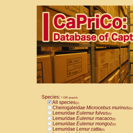
Species:
* OR search
All species
(1)
Cheirogaleidae
Microcebus murinus
(0)
Lemuridae
Eulemur fulvus
(0)
Lemuridae
Eulemur macaco
(0)
Lemuridae
Eulemur mongoz
(0)
Lemuridae
Lemur catta
(0)