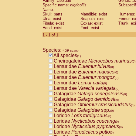
Family: Cebidae
Genus:
S
Cebidae
Saguinus midas
(0)
Specific name:
nigricollis
Subspecif
Cebidae
Saguinus mystax
(0)
Name:
Cebidae
Saguinus nigricollis
Skull: parts
Mandible: exist
(1)
Humerus: 
Cebidae
Saguinus oedipus
Ulna: exist
Scapula: exist
Femur: ex
(0)
Fibula: exist
Coxae: exist
Trunk: exi
Cebidae
Saguinus weddelli
(0)
Hand: exist
Foot: exist
Cebidae
Saguinus
spp.
(0)
Cebidae
Aotus trivirgatus
1 - 1 of 1
(0)
Cebidae
Cebus albifrons
(0)
Cebidae
Cebus apella
(0)
Species:
Cebidae
Cebus capucinus
* OR search
(0)
All species
Cebidae
Cebus nigrivittatus
(1)
(0)
Cheirogaleidae
Microcebus murinus
Cebidae
Cebus
spp.
(0)
(0)
Lemuridae
Eulemur fulvus
Cebidae
Saimiri boliviensis
(0)
(0)
Lemuridae
Eulemur macaco
Cebidae
Saimiri sciureus
(0)
(0)
Lemuridae
Eulemur mongoz
Atelidae
Alouatta caraya
(0)
(0)
Lemuridae
Lemur catta
Atelidae
Alouatta fusca
(0)
(0)
Lemuridae
Varecia variegata
Atelidae
Alouatta seniculus
(0)
(0)
Galagidae
Galago senegalensis
Atelidae
Alouatta
spp.
(0)
(0)
Galagidae
Galago demidovii
Atelidae
Ateles belzebuth
(0)
(0)
Galagidae
Otolemur crassicaudatus
Atelidae
Ateles geoffroyi
(0)
(0)
Galagidae
Galagidae
spp.
Atelidae
Ateles paniscus
(0)
(0)
Loridae
Loris tardigradus
Atelidae
Ateles
spp.
(0)
(0)
Loridae
Nycticebus coucang
Atelidae
Lagothrix lagothricha
(0)
(0)
Loridae
Nycticebus pygmaeus
Atelidae
Lagothrix lagothricha cana
(0)
(0)
Loridae
Perodicticus potto
Pitheciidae
Cacajao calvus rubicundu
(0)