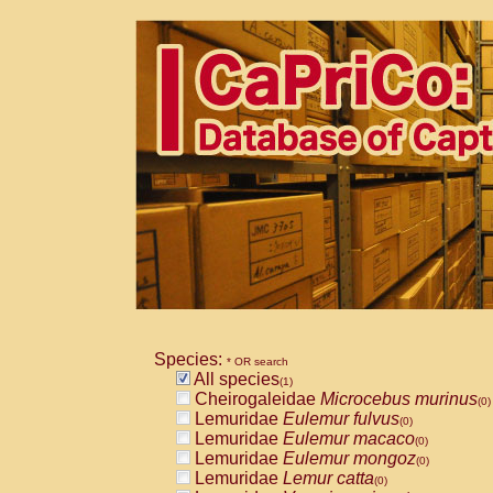
Species:
* OR search
All species
(1)
Cheirogaleidae
Microcebus murinus
(0)
Lemuridae
Eulemur fulvus
(0)
Lemuridae
Eulemur macaco
(0)
Lemuridae
Eulemur mongoz
(0)
Lemuridae
Lemur catta
(0)