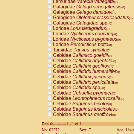
Lemuridae
Varecia variegata
(0)
Galagidae
Galago senegalensis
(0)
Galagidae
Galago demidovii
(0)
Galagidae
Otolemur crassicaudatus
(0)
Galagidae
Galagidae
spp.
(0)
Loridae
Loris tardigradus
(0)
Loridae
Nycticebus coucang
(0)
Loridae
Nycticebus pygmaeus
(0)
Loridae
Perodicticus potto
(0)
Tarsiidae
Tarsius syrichta
(0)
Cebidae
Callimico goeldii
(0)
Cebidae
Callithrix argentata
(0)
Cebidae
Callithrix geoffroyi
(0)
Cebidae
Callithrix humeralifer
(0)
Cebidae
Callithrix jacchus
(0)
Cebidae
Callithrix penicillata
(0)
Cebidae
Callithrix
spp.
(0)
Cebidae
Cebuella pygmaea
(0)
Cebidae
Leontopithecus rosalia
(0)
Cebidae
Saguinus bicolor
(0)
Cebidae
Saguinus fuscicollis
(0)
Cebidae
Saguinus geoffroyi
(0)
Cebidae
Saguinus imperator
(0)
Result-----------1 - 1 of 1
Cebidae
Saguinus labiatus
(0)
No: 02272
Sex: F
Age: Unk
Cebidae
Saguinus leucopus
(0)