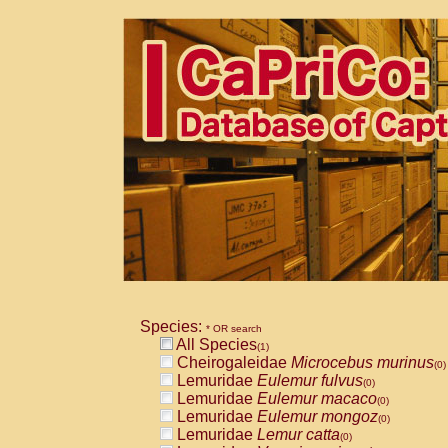
Species:
* OR search
All Species
(1)
Cheirogaleidae
Microcebus murinus
(0)
Lemuridae
Eulemur fulvus
(0)
Lemuridae
Eulemur macaco
(0)
Lemuridae
Eulemur mongoz
(0)
Lemuridae
Lemur catta
(0)