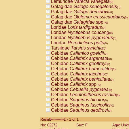
Lemuridae
Varecia variegata
(0)
Galagidae
Galago senegalensis
(0)
Galagidae
Galago demidovii
(0)
Galagidae
Otolemur crassicaudatus
(0)
Galagidae
Galagidae
spp.
(0)
Loridae
Loris tardigradus
(0)
Loridae
Nycticebus coucang
(0)
Loridae
Nycticebus pygmaeus
(0)
Loridae
Perodicticus potto
(0)
Tarsiidae
Tarsius syrichta
(0)
Cebidae
Callimico goeldii
(0)
Cebidae
Callithrix argentata
(0)
Cebidae
Callithrix geoffroyi
(0)
Cebidae
Callithrix humeralifer
(0)
Cebidae
Callithrix jacchus
(0)
Cebidae
Callithrix penicillata
(0)
Cebidae
Callithrix
spp.
(0)
Cebidae
Cebuella pygmaea
(0)
Cebidae
Leontopithecus rosalia
(0)
Cebidae
Saguinus bicolor
(0)
Cebidae
Saguinus fuscicollis
(0)
Cebidae
Saguinus geoffroyi
(0)
Cebidae
Saguinus imperator
(0)
Result-----------1 - 1 of 1
Cebidae
Saguinus labiatus
(0)
No: 02272
Sex: F
Age: Unk
Cebidae
Saguinus leucopus
(0)