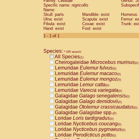
Family: Cebidae
Genus:
S
Cebidae
Saguinus midas
(0)
Specific name:
nigricollis
Subspecif
Cebidae
Saguinus mystax
(0)
Name:
Cebidae
Saguinus nigricollis
Skull: parts
Mandible: exist
(1)
Humerus: 
Cebidae
Saguinus oedipus
Ulna: exist
Scapula: exist
Femur: ex
(0)
Fibula: exist
Coxae: exist
Trunk: exi
Cebidae
Saguinus weddelli
(0)
Hand: exist
Foot: exist
Cebidae
Saguinus
spp.
(0)
Cebidae
Aotus trivirgatus
1 - 1 of 1
(0)
Cebidae
Cebus albifrons
(0)
Cebidae
Cebus apella
(0)
Species:
Cebidae
Cebus capucinus
* OR search
(0)
All Species
Cebidae
Cebus nigrivittatus
(1)
(0)
Cheirogaleidae
Microcebus murinus
Cebidae
Cebus
spp.
(0)
(0)
Lemuridae
Eulemur fulvus
Cebidae
Saimiri boliviensis
(0)
(0)
Lemuridae
Eulemur macaco
Cebidae
Saimiri sciureus
(0)
(0)
Lemuridae
Eulemur mongoz
Atelidae
Alouatta caraya
(0)
(0)
Lemuridae
Lemur catta
Atelidae
Alouatta fusca
(0)
(0)
Lemuridae
Varecia variegata
Atelidae
Alouatta seniculus
(0)
(0)
Galagidae
Galago senegalensis
Atelidae
Alouatta
spp.
(0)
(0)
Galagidae
Galago demidovii
Atelidae
Ateles belzebuth
(0)
(0)
Galagidae
Otolemur crassicaudatus
Atelidae
Ateles geoffroyi
(0)
(0)
Galagidae
Galagidae
spp.
Atelidae
Ateles paniscus
(0)
(0)
Loridae
Loris tardigradus
Atelidae
Ateles
spp.
(0)
(0)
Loridae
Nycticebus coucang
Atelidae
Lagothrix lagothricha
(0)
(0)
Loridae
Nycticebus pygmaeus
Atelidae
Lagothrix lagothricha cana
(0)
(0)
Loridae
Perodicticus potto
Pitheciidae
Cacajao calvus rubicundu
(0)