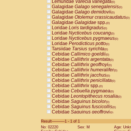
Lemuridae
Varecia variegata
(0)
Galagidae
Galago senegalensis
(0)
Galagidae
Galago demidovii
(0)
Galagidae
Otolemur crassicaudatus
(0)
Galagidae
Galagidae
spp.
(0)
Loridae
Loris tardigradus
(0)
Loridae
Nycticebus coucang
(0)
Loridae
Nycticebus pygmaeus
(0)
Loridae
Perodicticus potto
(0)
Tarsiidae
Tarsius syrichta
(0)
Cebidae
Callimico goeldii
(0)
Cebidae
Callithrix argentata
(0)
Cebidae
Callithrix geoffroyi
(0)
Cebidae
Callithrix humeralifer
(0)
Cebidae
Callithrix jacchus
(0)
Cebidae
Callithrix penicillata
(0)
Cebidae
Callithrix
spp.
(0)
Cebidae
Cebuella pygmaea
(0)
Cebidae
Leontopithecus rosalia
(0)
Cebidae
Saguinus bicolor
(0)
Cebidae
Saguinus fuscicollis
(0)
Cebidae
Saguinus geoffroyi
(0)
Cebidae
Saguinus imperator
(0)
Result-----------1 - 1 of 1
Cebidae
Saguinus labiatus
(0)
No: 02220
Sex: M
Age: Unk
Cebidae
Saguinus leucopus
(0)