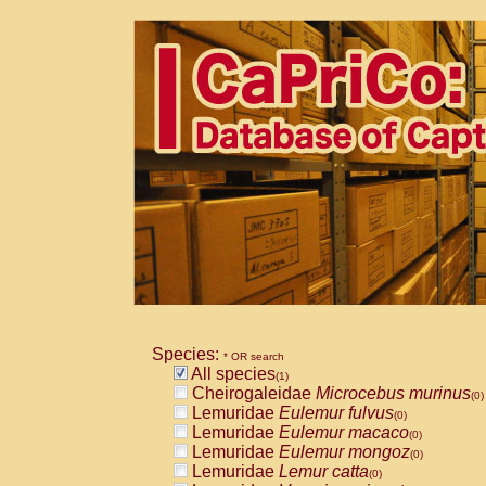
Species:
* OR search
All species
(1)
Cheirogaleidae
Microcebus murinus
(0)
Lemuridae
Eulemur fulvus
(0)
Lemuridae
Eulemur macaco
(0)
Lemuridae
Eulemur mongoz
(0)
Lemuridae
Lemur catta
(0)