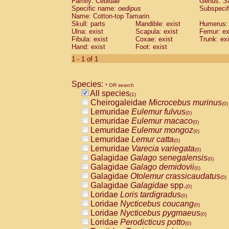
Family: Cebidae
Genus:
S
Cebidae
Saguinus midas
(0)
Specific name:
oedipus
Subspecif
Cebidae
Saguinus mystax
(0)
Name: Cotton-top Tamarin
Cebidae
Saguinus nigricollis
Skull: parts
Mandible: exist
(0)
Humerus: 
Cebidae
Saguinus oedipus
Ulna: exist
Scapula: exist
Femur: ex
(1)
Fibula: exist
Coxae: exist
Trunk: exi
Cebidae
Saguinus weddelli
(0)
Hand: exist
Foot: exist
Cebidae
Saguinus
spp.
(0)
Cebidae
Aotus trivirgatus
1 - 1 of 1
(0)
Cebidae
Cebus albifrons
(0)
Cebidae
Cebus apella
(0)
Species:
Cebidae
Cebus capucinus
* OR search
(0)
All species
Cebidae
Cebus nigrivittatus
(1)
(0)
Cheirogaleidae
Microcebus murinus
Cebidae
Cebus
spp.
(0)
(0)
Lemuridae
Eulemur fulvus
Cebidae
Saimiri boliviensis
(0)
(0)
Lemuridae
Eulemur macaco
Cebidae
Saimiri sciureus
(0)
(0)
Lemuridae
Eulemur mongoz
Atelidae
Alouatta caraya
(0)
(0)
Lemuridae
Lemur catta
Atelidae
Alouatta fusca
(0)
(0)
Lemuridae
Varecia variegata
Atelidae
Alouatta seniculus
(0)
(0)
Galagidae
Galago senegalensis
Atelidae
Alouatta
spp.
(0)
(0)
Galagidae
Galago demidovii
Atelidae
Ateles belzebuth
(0)
(0)
Galagidae
Otolemur crassicaudatus
Atelidae
Ateles geoffroyi
(0)
(0)
Galagidae
Galagidae
spp.
Atelidae
Ateles paniscus
(0)
(0)
Loridae
Loris tardigradus
Atelidae
Ateles
spp.
(0)
(0)
Loridae
Nycticebus coucang
Atelidae
Lagothrix lagothricha
(0)
(0)
Loridae
Nycticebus pygmaeus
Atelidae
Lagothrix lagothricha cana
(0)
(0)
Loridae
Perodicticus potto
Pitheciidae
Cacajao calvus rubicundu
(0)