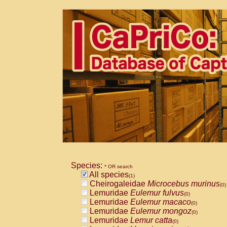
Species:
* OR search
All species
(1)
Cheirogaleidae
Microcebus murinus
(0)
Lemuridae
Eulemur fulvus
(0)
Lemuridae
Eulemur macaco
(0)
Lemuridae
Eulemur mongoz
(0)
Lemuridae
Lemur catta
(0)