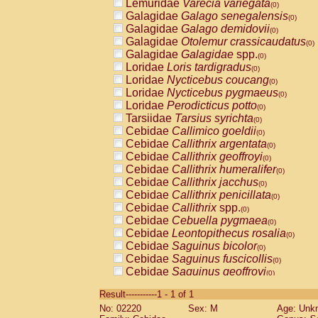
Lemuridae
Varecia variegata
(0)
Galagidae
Galago senegalensis
(0)
Galagidae
Galago demidovii
(0)
Galagidae
Otolemur crassicaudatus
(0)
Galagidae
Galagidae
spp.
(0)
Loridae
Loris tardigradus
(0)
Loridae
Nycticebus coucang
(0)
Loridae
Nycticebus pygmaeus
(0)
Loridae
Perodicticus potto
(0)
Tarsiidae
Tarsius syrichta
(0)
Cebidae
Callimico goeldii
(0)
Cebidae
Callithrix argentata
(0)
Cebidae
Callithrix geoffroyi
(0)
Cebidae
Callithrix humeralifer
(0)
Cebidae
Callithrix jacchus
(0)
Cebidae
Callithrix penicillata
(0)
Cebidae
Callithrix
spp.
(0)
Cebidae
Cebuella pygmaea
(0)
Cebidae
Leontopithecus rosalia
(0)
Cebidae
Saguinus bicolor
(0)
Cebidae
Saguinus fuscicollis
(0)
Cebidae
Saguinus geoffroyi
(0)
Cebidae
Saguinus imperator
(0)
Result-----------1 - 1 of 1
Cebidae
Saguinus labiatus
(0)
No: 02220
Sex: M
Age: Unk
Cebidae
Saguinus leucopus
(0)