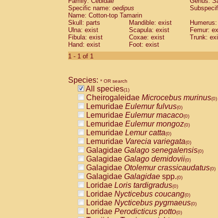
Family: Cebidae
Genus:
S
Cebidae
Saguinus midas
(0)
Specific name:
oedipus
Subspecif
Cebidae
Saguinus mystax
(0)
Name: Cotton-top Tamarin
Cebidae
Saguinus nigricollis
Skull: parts
Mandible: exist
(0)
Humerus: 
Cebidae
Saguinus oedipus
Ulna: exist
Scapula: exist
Femur: ex
(1)
Fibula: exist
Coxae: exist
Trunk: exi
Cebidae
Saguinus weddelli
(0)
Hand: exist
Foot: exist
Cebidae
Saguinus
spp.
(0)
Cebidae
Aotus trivirgatus
1 - 1 of 1
(0)
Cebidae
Cebus albifrons
(0)
Cebidae
Cebus apella
(0)
Species:
Cebidae
Cebus capucinus
* OR search
(0)
All species
Cebidae
Cebus nigrivittatus
(1)
(0)
Cheirogaleidae
Microcebus murinus
Cebidae
Cebus
spp.
(0)
(0)
Lemuridae
Eulemur fulvus
Cebidae
Saimiri boliviensis
(0)
(0)
Lemuridae
Eulemur macaco
Cebidae
Saimiri sciureus
(0)
(0)
Lemuridae
Eulemur mongoz
Atelidae
Alouatta caraya
(0)
(0)
Lemuridae
Lemur catta
Atelidae
Alouatta fusca
(0)
(0)
Lemuridae
Varecia variegata
Atelidae
Alouatta seniculus
(0)
(0)
Galagidae
Galago senegalensis
Atelidae
Alouatta
spp.
(0)
(0)
Galagidae
Galago demidovii
Atelidae
Ateles belzebuth
(0)
(0)
Galagidae
Otolemur crassicaudatus
Atelidae
Ateles geoffroyi
(0)
(0)
Galagidae
Galagidae
spp.
Atelidae
Ateles paniscus
(0)
(0)
Loridae
Loris tardigradus
Atelidae
Ateles
spp.
(0)
(0)
Loridae
Nycticebus coucang
Atelidae
Lagothrix lagothricha
(0)
(0)
Loridae
Nycticebus pygmaeus
Atelidae
Lagothrix lagothricha cana
(0)
(0)
Loridae
Perodicticus potto
Pitheciidae
Cacajao calvus rubicundu
(0)