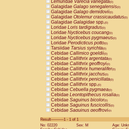
Lemuridae
Varecia variegata
(0)
Galagidae
Galago senegalensis
(0)
Galagidae
Galago demidovii
(0)
Galagidae
Otolemur crassicaudatus
(0)
Galagidae
Galagidae
spp.
(0)
Loridae
Loris tardigradus
(0)
Loridae
Nycticebus coucang
(0)
Loridae
Nycticebus pygmaeus
(0)
Loridae
Perodicticus potto
(0)
Tarsiidae
Tarsius syrichta
(0)
Cebidae
Callimico goeldii
(0)
Cebidae
Callithrix argentata
(0)
Cebidae
Callithrix geoffroyi
(0)
Cebidae
Callithrix humeralifer
(0)
Cebidae
Callithrix jacchus
(0)
Cebidae
Callithrix penicillata
(0)
Cebidae
Callithrix
spp.
(0)
Cebidae
Cebuella pygmaea
(0)
Cebidae
Leontopithecus rosalia
(0)
Cebidae
Saguinus bicolor
(0)
Cebidae
Saguinus fuscicollis
(0)
Cebidae
Saguinus geoffroyi
(0)
Cebidae
Saguinus imperator
(0)
Result-----------1 - 1 of 1
Cebidae
Saguinus labiatus
(0)
No: 02220
Sex: M
Age: Unk
Cebidae
Saguinus leucopus
(0)