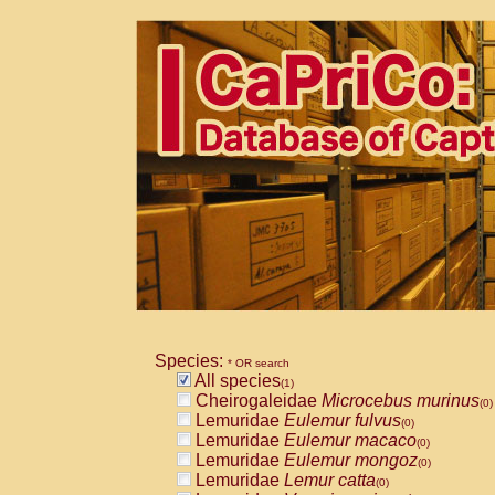
Species:
* OR search
All species
(1)
Cheirogaleidae
Microcebus murinus
(0)
Lemuridae
Eulemur fulvus
(0)
Lemuridae
Eulemur macaco
(0)
Lemuridae
Eulemur mongoz
(0)
Lemuridae
Lemur catta
(0)