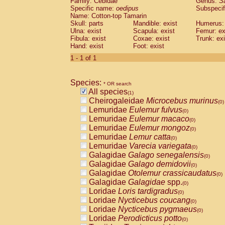
Family: Cebidae
Genus:
S
Cebidae
Saguinus midas
(0)
Specific name:
oedipus
Subspecif
Cebidae
Saguinus mystax
(0)
Name: Cotton-top Tamarin
Cebidae
Saguinus nigricollis
Skull: parts
Mandible: exist
(0)
Humerus: 
Cebidae
Saguinus oedipus
Ulna: exist
Scapula: exist
Femur: ex
(1)
Fibula: exist
Coxae: exist
Trunk: exi
Cebidae
Saguinus weddelli
(0)
Hand: exist
Foot: exist
Cebidae
Saguinus
spp.
(0)
Cebidae
Aotus trivirgatus
1 - 1 of 1
(0)
Cebidae
Cebus albifrons
(0)
Cebidae
Cebus apella
(0)
Species:
Cebidae
Cebus capucinus
* OR search
(0)
All species
Cebidae
Cebus nigrivittatus
(1)
(0)
Cheirogaleidae
Microcebus murinus
Cebidae
Cebus
spp.
(0)
(0)
Lemuridae
Eulemur fulvus
Cebidae
Saimiri boliviensis
(0)
(0)
Lemuridae
Eulemur macaco
Cebidae
Saimiri sciureus
(0)
(0)
Lemuridae
Eulemur mongoz
Atelidae
Alouatta caraya
(0)
(0)
Lemuridae
Lemur catta
Atelidae
Alouatta fusca
(0)
(0)
Lemuridae
Varecia variegata
Atelidae
Alouatta seniculus
(0)
(0)
Galagidae
Galago senegalensis
Atelidae
Alouatta
spp.
(0)
(0)
Galagidae
Galago demidovii
Atelidae
Ateles belzebuth
(0)
(0)
Galagidae
Otolemur crassicaudatus
Atelidae
Ateles geoffroyi
(0)
(0)
Galagidae
Galagidae
spp.
Atelidae
Ateles paniscus
(0)
(0)
Loridae
Loris tardigradus
Atelidae
Ateles
spp.
(0)
(0)
Loridae
Nycticebus coucang
Atelidae
Lagothrix lagothricha
(0)
(0)
Loridae
Nycticebus pygmaeus
Atelidae
Lagothrix lagothricha cana
(0)
(0)
Loridae
Perodicticus potto
Pitheciidae
Cacajao calvus rubicundu
(0)