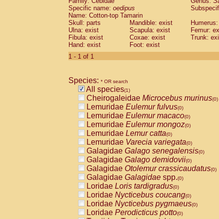
Family: Cebidae
Genus:
S
Cebidae
Saguinus midas
(0)
Specific name:
oedipus
Subspecif
Cebidae
Saguinus mystax
(0)
Name: Cotton-top Tamarin
Cebidae
Saguinus nigricollis
Skull: parts
Mandible: exist
(0)
Humerus: 
Cebidae
Saguinus oedipus
Ulna: exist
Scapula: exist
Femur: ex
(1)
Fibula: exist
Coxae: exist
Trunk: exi
Cebidae
Saguinus weddelli
(0)
Hand: exist
Foot: exist
Cebidae
Saguinus
spp.
(0)
Cebidae
Aotus trivirgatus
1 - 1 of 1
(0)
Cebidae
Cebus albifrons
(0)
Cebidae
Cebus apella
(0)
Species:
Cebidae
Cebus capucinus
* OR search
(0)
All species
Cebidae
Cebus nigrivittatus
(1)
(0)
Cheirogaleidae
Microcebus murinus
Cebidae
Cebus
spp.
(0)
(0)
Lemuridae
Eulemur fulvus
Cebidae
Saimiri boliviensis
(0)
(0)
Lemuridae
Eulemur macaco
Cebidae
Saimiri sciureus
(0)
(0)
Lemuridae
Eulemur mongoz
Atelidae
Alouatta caraya
(0)
(0)
Lemuridae
Lemur catta
Atelidae
Alouatta fusca
(0)
(0)
Lemuridae
Varecia variegata
Atelidae
Alouatta seniculus
(0)
(0)
Galagidae
Galago senegalensis
Atelidae
Alouatta
spp.
(0)
(0)
Galagidae
Galago demidovii
Atelidae
Ateles belzebuth
(0)
(0)
Galagidae
Otolemur crassicaudatus
Atelidae
Ateles geoffroyi
(0)
(0)
Galagidae
Galagidae
spp.
Atelidae
Ateles paniscus
(0)
(0)
Loridae
Loris tardigradus
Atelidae
Ateles
spp.
(0)
(0)
Loridae
Nycticebus coucang
Atelidae
Lagothrix lagothricha
(0)
(0)
Loridae
Nycticebus pygmaeus
Atelidae
Lagothrix lagothricha cana
(0)
(0)
Loridae
Perodicticus potto
Pitheciidae
Cacajao calvus rubicundu
(0)