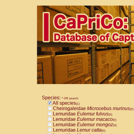
Species:
* OR search
All species
(1)
Cheirogaleidae
Microcebus murinus
(0)
Lemuridae
Eulemur fulvus
(0)
Lemuridae
Eulemur macaco
(0)
Lemuridae
Eulemur mongoz
(0)
Lemuridae
Lemur catta
(0)