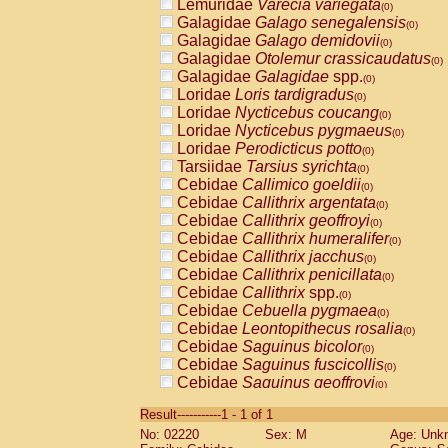
Lemuridae
Varecia variegata
(0)
Galagidae
Galago senegalensis
(0)
Galagidae
Galago demidovii
(0)
Galagidae
Otolemur crassicaudatus
(0)
Galagidae
Galagidae
spp.
(0)
Loridae
Loris tardigradus
(0)
Loridae
Nycticebus coucang
(0)
Loridae
Nycticebus pygmaeus
(0)
Loridae
Perodicticus potto
(0)
Tarsiidae
Tarsius syrichta
(0)
Cebidae
Callimico goeldii
(0)
Cebidae
Callithrix argentata
(0)
Cebidae
Callithrix geoffroyi
(0)
Cebidae
Callithrix humeralifer
(0)
Cebidae
Callithrix jacchus
(0)
Cebidae
Callithrix penicillata
(0)
Cebidae
Callithrix
spp.
(0)
Cebidae
Cebuella pygmaea
(0)
Cebidae
Leontopithecus rosalia
(0)
Cebidae
Saguinus bicolor
(0)
Cebidae
Saguinus fuscicollis
(0)
Cebidae
Saguinus geoffroyi
(0)
Cebidae
Saguinus imperator
(0)
Result-----------1 - 1 of 1
Cebidae
Saguinus labiatus
(0)
No: 02220
Sex: M
Age: Unk
Cebidae
Saguinus leucopus
(0)