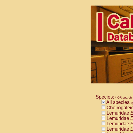
Species:
* OR search
All species
(1)
Cheirogalei
Lemuridae
E
Lemuridae
E
Lemuridae
E
Lemuridae
L