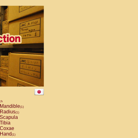
ch
Mandible
(1)
Radius
(1)
Scapula
Tibia
Coxae
Hand
(1)