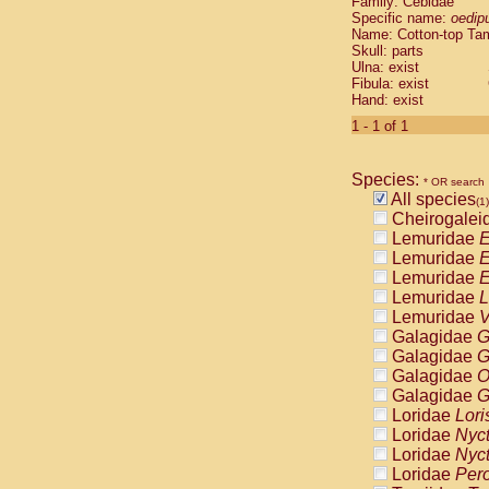
Family: Cebidae
Cebidae
Sa
Specific name:
oedip
Cebidae
Sa
Name: Cotton-top Ta
Cebidae
Sag
Skull: parts
Cebidae
Sa
Ulna: exist
Fibula: exist
Cebidae
Sag
Hand: exist
Cebidae
Sa
Cebidae
Aot
1 - 1 of 1
Cebidae
Ceb
Cebidae
Ceb
Species:
Cebidae
Ce
* OR search
All species
Cebidae
Ceb
(1)
Cheirogalei
Cebidae
Ce
Lemuridae
E
Cebidae
Sai
Lemuridae
E
Cebidae
Sai
Lemuridae
E
Atelidae
Alo
Lemuridae
L
Atelidae
Alo
Lemuridae
V
Atelidae
Alo
Galagidae
G
Atelidae
Alo
Galagidae
G
Atelidae
Ate
Galagidae
O
Atelidae
Ate
Galagidae
G
Atelidae
Ate
Loridae
Lori
Atelidae
Ate
Loridae
Nyc
Atelidae
Lag
Loridae
Nyc
Atelidae
Lag
Loridae
Pero
Pitheciidae