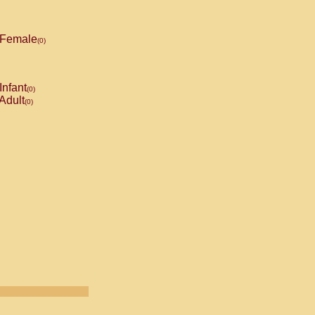
Female
(0)
Infant
(0)
Adult
(0)