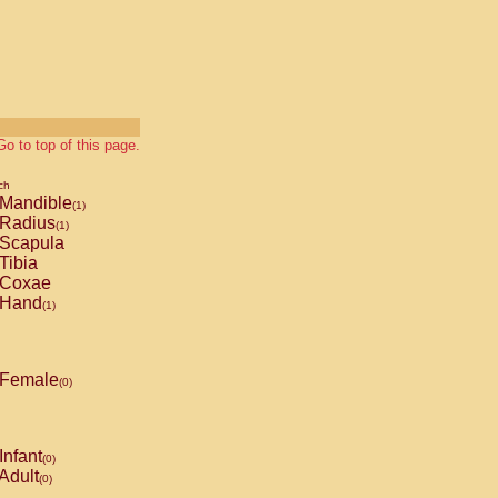
Go to top of this page.
ch
Mandible
(1)
Radius
(1)
Scapula
Tibia
Coxae
Hand
(1)
Female
(0)
Infant
(0)
Adult
(0)