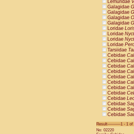
Lemuridae
V
Galagidae
G
Galagidae
G
Galagidae
O
Galagidae
G
Loridae
Lori
Loridae
Nyc
Loridae
Nyc
Loridae
Pero
Tarsiidae
Ta
Cebidae
Cal
Cebidae
Cal
Cebidae
Cal
Cebidae
Cal
Cebidae
Cal
Cebidae
Cal
Cebidae
Cal
Cebidae
Ce
Cebidae
Leo
Cebidae
Sag
Cebidae
Sag
Cebidae
Sag
Cebidae
Sag
Result-----------1 - 1 of
Cebidae
Sag
No: 02220
Cebidae
Sa