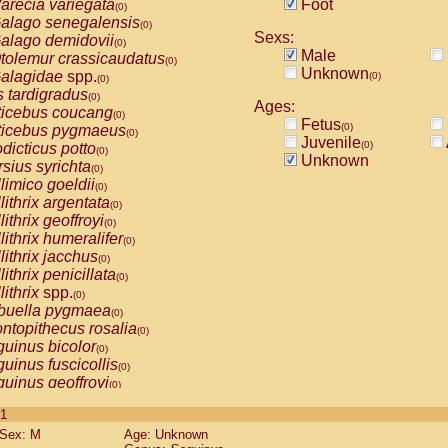
arecia variegata
Foot
(0)
alago senegalensis
(0)
Sexs:
alago demidovii
(0)
Male
tolemur crassicaudatus
(0)
Unknown
alagidae
spp.
(0)
(0)
s tardigradus
(0)
Ages:
ticebus coucang
(0)
Fetus
(0)
ticebus pygmaeus
(0)
Juvenile
(0)
dicticus potto
(0)
Unknown
rsius syrichta
(0)
limico goeldii
(0)
lithrix argentata
(0)
lithrix geoffroyi
(0)
lithrix humeralifer
(0)
lithrix jacchus
(0)
lithrix penicillata
(0)
lithrix
spp.
(0)
buella pygmaea
(0)
ntopithecus rosalia
(0)
uinus bicolor
(0)
uinus fuscicollis
(0)
uinus geoffroyi
(0)
uinus imperator
(0)
 1
uinus labiatus
(0)
Sex: M
Age: Unknown
guinus leucopus
(0)