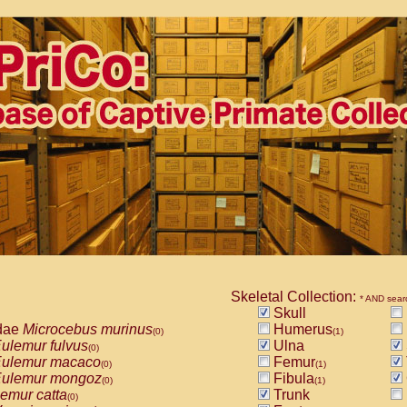
Skeletal Collection:
* AND sear
Skull
dae
Microcebus murinus
Humerus
(0)
(1)
ulemur fulvus
Ulna
(0)
ulemur macaco
Femur
(0)
(1)
ulemur mongoz
Fibula
(0)
(1)
emur catta
Trunk
(0)