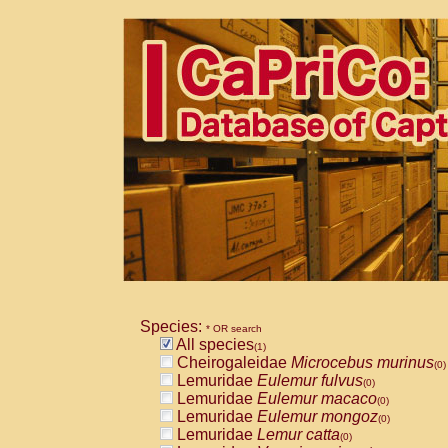
Species:
* OR search
All species
(1)
Cheirogaleidae
Microcebus murinus
(0)
Lemuridae
Eulemur fulvus
(0)
Lemuridae
Eulemur macaco
(0)
Lemuridae
Eulemur mongoz
(0)
Lemuridae
Lemur catta
(0)