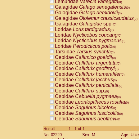
Lemuridae
Varecia variegata
(0)
Galagidae
Galago senegalensis
(0)
Galagidae
Galago demidovii
(0)
Galagidae
Otolemur crassicaudatus
(0)
Galagidae
Galagidae
spp.
(0)
Loridae
Loris tardigradus
(0)
Loridae
Nycticebus coucang
(0)
Loridae
Nycticebus pygmaeus
(0)
Loridae
Perodicticus potto
(0)
Tarsiidae
Tarsius syrichta
(0)
Cebidae
Callimico goeldii
(0)
Cebidae
Callithrix argentata
(0)
Cebidae
Callithrix geoffroyi
(0)
Cebidae
Callithrix humeralifer
(0)
Cebidae
Callithrix jacchus
(0)
Cebidae
Callithrix penicillata
(0)
Cebidae
Callithrix
spp.
(0)
Cebidae
Cebuella pygmaea
(0)
Cebidae
Leontopithecus rosalia
(0)
Cebidae
Saguinus bicolor
(0)
Cebidae
Saguinus fuscicollis
(0)
Cebidae
Saguinus geoffroyi
(0)
Cebidae
Saguinus imperator
(0)
Result-----------1 - 1 of 1
Cebidae
Saguinus labiatus
(0)
No: 02220
Sex: M
Age: Unk
Cebidae
Saguinus leucopus
(0)