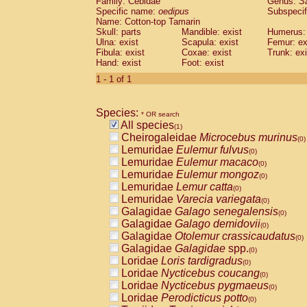
Family: Cebidae
Genus:
S
Cebidae
Saguinus midas
(0)
Specific name:
oedipus
Subspecif
Cebidae
Saguinus mystax
(0)
Name: Cotton-top Tamarin
Cebidae
Saguinus nigricollis
Skull: parts
Mandible: exist
(0)
Humerus: 
Cebidae
Saguinus oedipus
Ulna: exist
Scapula: exist
Femur: ex
(1)
Fibula: exist
Coxae: exist
Trunk: exi
Cebidae
Saguinus weddelli
(0)
Hand: exist
Foot: exist
Cebidae
Saguinus
spp.
(0)
Cebidae
Aotus trivirgatus
1 - 1 of 1
(0)
Cebidae
Cebus albifrons
(0)
Cebidae
Cebus apella
(0)
Species:
Cebidae
Cebus capucinus
* OR search
(0)
All species
Cebidae
Cebus nigrivittatus
(1)
(0)
Cheirogaleidae
Microcebus murinus
Cebidae
Cebus
spp.
(0)
(0)
Lemuridae
Eulemur fulvus
Cebidae
Saimiri boliviensis
(0)
(0)
Lemuridae
Eulemur macaco
Cebidae
Saimiri sciureus
(0)
(0)
Lemuridae
Eulemur mongoz
Atelidae
Alouatta caraya
(0)
(0)
Lemuridae
Lemur catta
Atelidae
Alouatta fusca
(0)
(0)
Lemuridae
Varecia variegata
Atelidae
Alouatta seniculus
(0)
(0)
Galagidae
Galago senegalensis
Atelidae
Alouatta
spp.
(0)
(0)
Galagidae
Galago demidovii
Atelidae
Ateles belzebuth
(0)
(0)
Galagidae
Otolemur crassicaudatus
Atelidae
Ateles geoffroyi
(0)
(0)
Galagidae
Galagidae
spp.
Atelidae
Ateles paniscus
(0)
(0)
Loridae
Loris tardigradus
Atelidae
Ateles
spp.
(0)
(0)
Loridae
Nycticebus coucang
Atelidae
Lagothrix lagothricha
(0)
(0)
Loridae
Nycticebus pygmaeus
Atelidae
Lagothrix lagothricha cana
(0)
(0)
Loridae
Perodicticus potto
Pitheciidae
Cacajao calvus rubicundu
(0)