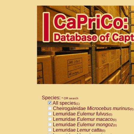
Species:
* OR search
All species
(1)
Cheirogaleidae
Microcebus murinus
(0)
Lemuridae
Eulemur fulvus
(0)
Lemuridae
Eulemur macaco
(0)
Lemuridae
Eulemur mongoz
(0)
Lemuridae
Lemur catta
(0)