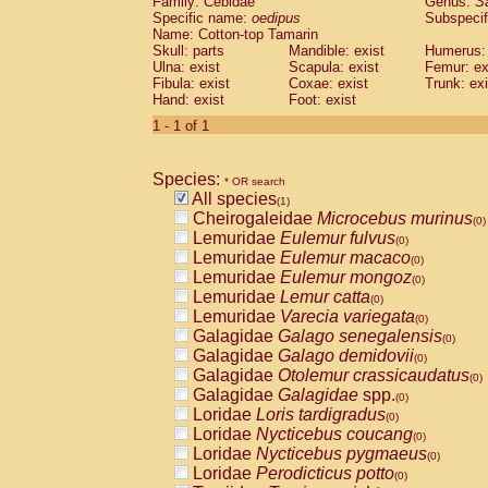
Family: Cebidae
Genus:
S
Cebidae
Saguinus midas
(0)
Specific name:
oedipus
Subspecif
Cebidae
Saguinus mystax
(0)
Name: Cotton-top Tamarin
Cebidae
Saguinus nigricollis
Skull: parts
Mandible: exist
(0)
Humerus: 
Cebidae
Saguinus oedipus
Ulna: exist
Scapula: exist
Femur: ex
(1)
Fibula: exist
Coxae: exist
Trunk: exi
Cebidae
Saguinus weddelli
(0)
Hand: exist
Foot: exist
Cebidae
Saguinus
spp.
(0)
Cebidae
Aotus trivirgatus
1 - 1 of 1
(0)
Cebidae
Cebus albifrons
(0)
Cebidae
Cebus apella
(0)
Species:
Cebidae
Cebus capucinus
* OR search
(0)
All species
Cebidae
Cebus nigrivittatus
(1)
(0)
Cheirogaleidae
Microcebus murinus
Cebidae
Cebus
spp.
(0)
(0)
Lemuridae
Eulemur fulvus
Cebidae
Saimiri boliviensis
(0)
(0)
Lemuridae
Eulemur macaco
Cebidae
Saimiri sciureus
(0)
(0)
Lemuridae
Eulemur mongoz
Atelidae
Alouatta caraya
(0)
(0)
Lemuridae
Lemur catta
Atelidae
Alouatta fusca
(0)
(0)
Lemuridae
Varecia variegata
Atelidae
Alouatta seniculus
(0)
(0)
Galagidae
Galago senegalensis
Atelidae
Alouatta
spp.
(0)
(0)
Galagidae
Galago demidovii
Atelidae
Ateles belzebuth
(0)
(0)
Galagidae
Otolemur crassicaudatus
Atelidae
Ateles geoffroyi
(0)
(0)
Galagidae
Galagidae
spp.
Atelidae
Ateles paniscus
(0)
(0)
Loridae
Loris tardigradus
Atelidae
Ateles
spp.
(0)
(0)
Loridae
Nycticebus coucang
Atelidae
Lagothrix lagothricha
(0)
(0)
Loridae
Nycticebus pygmaeus
Atelidae
Lagothrix lagothricha cana
(0)
(0)
Loridae
Perodicticus potto
Pitheciidae
Cacajao calvus rubicundu
(0)