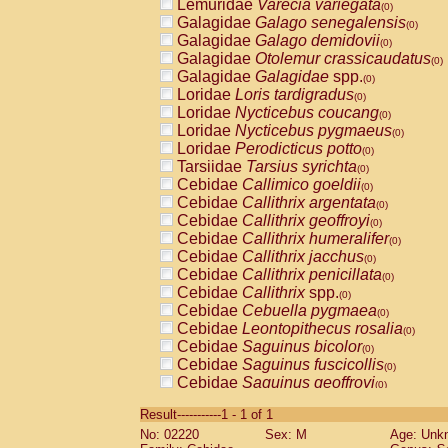
Lemuridae
Varecia variegata
(0)
Galagidae
Galago senegalensis
(0)
Galagidae
Galago demidovii
(0)
Galagidae
Otolemur crassicaudatus
(0)
Galagidae
Galagidae
spp.
(0)
Loridae
Loris tardigradus
(0)
Loridae
Nycticebus coucang
(0)
Loridae
Nycticebus pygmaeus
(0)
Loridae
Perodicticus potto
(0)
Tarsiidae
Tarsius syrichta
(0)
Cebidae
Callimico goeldii
(0)
Cebidae
Callithrix argentata
(0)
Cebidae
Callithrix geoffroyi
(0)
Cebidae
Callithrix humeralifer
(0)
Cebidae
Callithrix jacchus
(0)
Cebidae
Callithrix penicillata
(0)
Cebidae
Callithrix
spp.
(0)
Cebidae
Cebuella pygmaea
(0)
Cebidae
Leontopithecus rosalia
(0)
Cebidae
Saguinus bicolor
(0)
Cebidae
Saguinus fuscicollis
(0)
Cebidae
Saguinus geoffroyi
(0)
Cebidae
Saguinus imperator
(0)
Result-----------1 - 1 of 1
Cebidae
Saguinus labiatus
(0)
No: 02220
Sex: M
Age: Unk
Cebidae
Saguinus leucopus
(0)