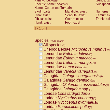
Family: Cebidae
Genus:
S
Cebidae
Saguinus midas
(0)
Specific name:
oedipus
Subspecif
Cebidae
Saguinus mystax
(0)
Name: Cotton-top Tamarin
Cebidae
Saguinus nigricollis
Skull: parts
Mandible: exist
(0)
Humerus: 
Cebidae
Saguinus oedipus
Ulna: exist
Scapula: exist
Femur: ex
(1)
Fibula: exist
Coxae: exist
Trunk: exi
Cebidae
Saguinus weddelli
(0)
Hand: exist
Foot: exist
Cebidae
Saguinus
spp.
(0)
Cebidae
Aotus trivirgatus
1 - 1 of 1
(0)
Cebidae
Cebus albifrons
(0)
Cebidae
Cebus apella
(0)
Species:
Cebidae
Cebus capucinus
* OR search
(0)
All species
Cebidae
Cebus nigrivittatus
(1)
(0)
Cheirogaleidae
Microcebus murinus
Cebidae
Cebus
spp.
(0)
(0)
Lemuridae
Eulemur fulvus
Cebidae
Saimiri boliviensis
(0)
(0)
Lemuridae
Eulemur macaco
Cebidae
Saimiri sciureus
(0)
(0)
Lemuridae
Eulemur mongoz
Atelidae
Alouatta caraya
(0)
(0)
Lemuridae
Lemur catta
Atelidae
Alouatta fusca
(0)
(0)
Lemuridae
Varecia variegata
Atelidae
Alouatta seniculus
(0)
(0)
Galagidae
Galago senegalensis
Atelidae
Alouatta
spp.
(0)
(0)
Galagidae
Galago demidovii
Atelidae
Ateles belzebuth
(0)
(0)
Galagidae
Otolemur crassicaudatus
Atelidae
Ateles geoffroyi
(0)
(0)
Galagidae
Galagidae
spp.
Atelidae
Ateles paniscus
(0)
(0)
Loridae
Loris tardigradus
Atelidae
Ateles
spp.
(0)
(0)
Loridae
Nycticebus coucang
Atelidae
Lagothrix lagothricha
(0)
(0)
Loridae
Nycticebus pygmaeus
Atelidae
Lagothrix lagothricha cana
(0)
(0)
Loridae
Perodicticus potto
Pitheciidae
Cacajao calvus rubicundu
(0)