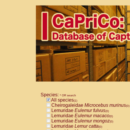
Species:
* OR search
All species
(1)
Cheirogaleidae
Microcebus murinus
(0)
Lemuridae
Eulemur fulvus
(0)
Lemuridae
Eulemur macaco
(0)
Lemuridae
Eulemur mongoz
(0)
Lemuridae
Lemur catta
(0)