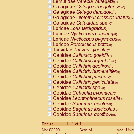
Lemuridae
Varecia variegata
(0)
Galagidae
Galago senegalensis
(0)
Galagidae
Galago demidovii
(0)
Galagidae
Otolemur crassicaudatus
(0)
Galagidae
Galagidae
spp.
(0)
Loridae
Loris tardigradus
(0)
Loridae
Nycticebus coucang
(0)
Loridae
Nycticebus pygmaeus
(0)
Loridae
Perodicticus potto
(0)
Tarsiidae
Tarsius syrichta
(0)
Cebidae
Callimico goeldii
(0)
Cebidae
Callithrix argentata
(0)
Cebidae
Callithrix geoffroyi
(0)
Cebidae
Callithrix humeralifer
(0)
Cebidae
Callithrix jacchus
(0)
Cebidae
Callithrix penicillata
(0)
Cebidae
Callithrix
spp.
(0)
Cebidae
Cebuella pygmaea
(0)
Cebidae
Leontopithecus rosalia
(0)
Cebidae
Saguinus bicolor
(0)
Cebidae
Saguinus fuscicollis
(0)
Cebidae
Saguinus geoffroyi
(0)
Cebidae
Saguinus imperator
(0)
Result-----------1 - 1 of 1
Cebidae
Saguinus labiatus
(0)
No: 02220
Sex: M
Age: Unk
Cebidae
Saguinus leucopus
(0)