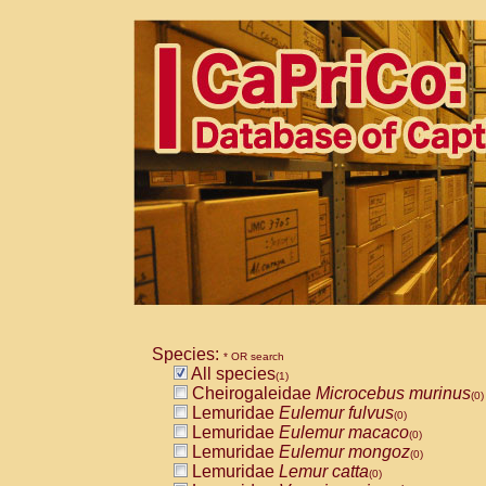
Species:
* OR search
All species
(1)
Cheirogaleidae
Microcebus murinus
(0)
Lemuridae
Eulemur fulvus
(0)
Lemuridae
Eulemur macaco
(0)
Lemuridae
Eulemur mongoz
(0)
Lemuridae
Lemur catta
(0)