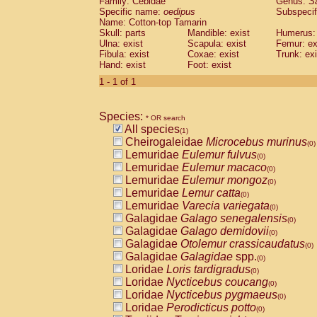
Family: Cebidae
Genus:
S
Cebidae
Saguinus midas
(0)
Specific name:
oedipus
Subspecif
Cebidae
Saguinus mystax
(0)
Name: Cotton-top Tamarin
Cebidae
Saguinus nigricollis
Skull: parts
Mandible: exist
(0)
Humerus: 
Cebidae
Saguinus oedipus
Ulna: exist
Scapula: exist
Femur: ex
(1)
Fibula: exist
Coxae: exist
Trunk: exi
Cebidae
Saguinus weddelli
(0)
Hand: exist
Foot: exist
Cebidae
Saguinus
spp.
(0)
Cebidae
Aotus trivirgatus
1 - 1 of 1
(0)
Cebidae
Cebus albifrons
(0)
Cebidae
Cebus apella
(0)
Species:
Cebidae
Cebus capucinus
* OR search
(0)
All species
Cebidae
Cebus nigrivittatus
(1)
(0)
Cheirogaleidae
Microcebus murinus
Cebidae
Cebus
spp.
(0)
(0)
Lemuridae
Eulemur fulvus
Cebidae
Saimiri boliviensis
(0)
(0)
Lemuridae
Eulemur macaco
Cebidae
Saimiri sciureus
(0)
(0)
Lemuridae
Eulemur mongoz
Atelidae
Alouatta caraya
(0)
(0)
Lemuridae
Lemur catta
Atelidae
Alouatta fusca
(0)
(0)
Lemuridae
Varecia variegata
Atelidae
Alouatta seniculus
(0)
(0)
Galagidae
Galago senegalensis
Atelidae
Alouatta
spp.
(0)
(0)
Galagidae
Galago demidovii
Atelidae
Ateles belzebuth
(0)
(0)
Galagidae
Otolemur crassicaudatus
Atelidae
Ateles geoffroyi
(0)
(0)
Galagidae
Galagidae
spp.
Atelidae
Ateles paniscus
(0)
(0)
Loridae
Loris tardigradus
Atelidae
Ateles
spp.
(0)
(0)
Loridae
Nycticebus coucang
Atelidae
Lagothrix lagothricha
(0)
(0)
Loridae
Nycticebus pygmaeus
Atelidae
Lagothrix lagothricha cana
(0)
(0)
Loridae
Perodicticus potto
Pitheciidae
Cacajao calvus rubicundu
(0)