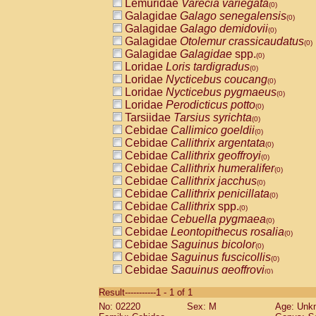
Lemuridae
Varecia variegata
(0)
Galagidae
Galago senegalensis
(0)
Galagidae
Galago demidovii
(0)
Galagidae
Otolemur crassicaudatus
(0)
Galagidae
Galagidae
spp.
(0)
Loridae
Loris tardigradus
(0)
Loridae
Nycticebus coucang
(0)
Loridae
Nycticebus pygmaeus
(0)
Loridae
Perodicticus potto
(0)
Tarsiidae
Tarsius syrichta
(0)
Cebidae
Callimico goeldii
(0)
Cebidae
Callithrix argentata
(0)
Cebidae
Callithrix geoffroyi
(0)
Cebidae
Callithrix humeralifer
(0)
Cebidae
Callithrix jacchus
(0)
Cebidae
Callithrix penicillata
(0)
Cebidae
Callithrix
spp.
(0)
Cebidae
Cebuella pygmaea
(0)
Cebidae
Leontopithecus rosalia
(0)
Cebidae
Saguinus bicolor
(0)
Cebidae
Saguinus fuscicollis
(0)
Cebidae
Saguinus geoffroyi
(0)
Cebidae
Saguinus imperator
(0)
Result-----------1 - 1 of 1
Cebidae
Saguinus labiatus
(0)
No: 02220
Sex: M
Age: Unk
Cebidae
Saguinus leucopus
(0)