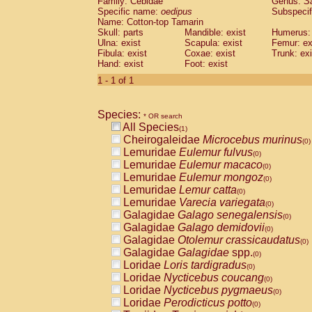
Family: Cebidae
Genus:
S
Cebidae
Saguinus midas
(0)
Specific name:
oedipus
Subspecif
Cebidae
Saguinus mystax
(0)
Name: Cotton-top Tamarin
Cebidae
Saguinus nigricollis
Skull: parts
Mandible: exist
(0)
Humerus: 
Cebidae
Saguinus oedipus
Ulna: exist
Scapula: exist
Femur: ex
(1)
Fibula: exist
Coxae: exist
Trunk: exi
Cebidae
Saguinus weddelli
(0)
Hand: exist
Foot: exist
Cebidae
Saguinus
spp.
(0)
Cebidae
Aotus trivirgatus
1 - 1 of 1
(0)
Cebidae
Cebus albifrons
(0)
Cebidae
Cebus apella
(0)
Species:
Cebidae
Cebus capucinus
* OR search
(0)
All Species
Cebidae
Cebus nigrivittatus
(1)
(0)
Cheirogaleidae
Microcebus murinus
Cebidae
Cebus
spp.
(0)
(0)
Lemuridae
Eulemur fulvus
Cebidae
Saimiri boliviensis
(0)
(0)
Lemuridae
Eulemur macaco
Cebidae
Saimiri sciureus
(0)
(0)
Lemuridae
Eulemur mongoz
Atelidae
Alouatta caraya
(0)
(0)
Lemuridae
Lemur catta
Atelidae
Alouatta fusca
(0)
(0)
Lemuridae
Varecia variegata
Atelidae
Alouatta seniculus
(0)
(0)
Galagidae
Galago senegalensis
Atelidae
Alouatta
spp.
(0)
(0)
Galagidae
Galago demidovii
Atelidae
Ateles belzebuth
(0)
(0)
Galagidae
Otolemur crassicaudatus
Atelidae
Ateles geoffroyi
(0)
(0)
Galagidae
Galagidae
spp.
Atelidae
Ateles paniscus
(0)
(0)
Loridae
Loris tardigradus
Atelidae
Ateles
spp.
(0)
(0)
Loridae
Nycticebus coucang
Atelidae
Lagothrix lagothricha
(0)
(0)
Loridae
Nycticebus pygmaeus
Atelidae
Lagothrix lagothricha cana
(0)
(0)
Loridae
Perodicticus potto
Pitheciidae
Cacajao calvus rubicundu
(0)