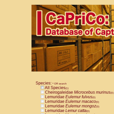
Species:
* OR search
All Species
(1)
Cheirogaleidae
Microcebus murinus
(0)
Lemuridae
Eulemur fulvus
(0)
Lemuridae
Eulemur macaco
(0)
Lemuridae
Eulemur mongoz
(0)
Lemuridae
Lemur catta
(0)