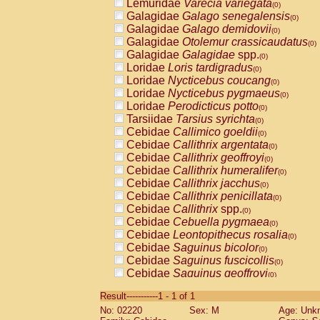
Lemuridae
Varecia variegata
(0)
Galagidae
Galago senegalensis
(0)
Galagidae
Galago demidovii
(0)
Galagidae
Otolemur crassicaudatus
(0)
Galagidae
Galagidae
spp.
(0)
Loridae
Loris tardigradus
(0)
Loridae
Nycticebus coucang
(0)
Loridae
Nycticebus pygmaeus
(0)
Loridae
Perodicticus potto
(0)
Tarsiidae
Tarsius syrichta
(0)
Cebidae
Callimico goeldii
(0)
Cebidae
Callithrix argentata
(0)
Cebidae
Callithrix geoffroyi
(0)
Cebidae
Callithrix humeralifer
(0)
Cebidae
Callithrix jacchus
(0)
Cebidae
Callithrix penicillata
(0)
Cebidae
Callithrix
spp.
(0)
Cebidae
Cebuella pygmaea
(0)
Cebidae
Leontopithecus rosalia
(0)
Cebidae
Saguinus bicolor
(0)
Cebidae
Saguinus fuscicollis
(0)
Cebidae
Saguinus geoffroyi
(0)
Cebidae
Saguinus imperator
(0)
Result-----------1 - 1 of 1
Cebidae
Saguinus labiatus
(0)
No: 02220
Sex: M
Age: Unk
Cebidae
Saguinus leucopus
(0)