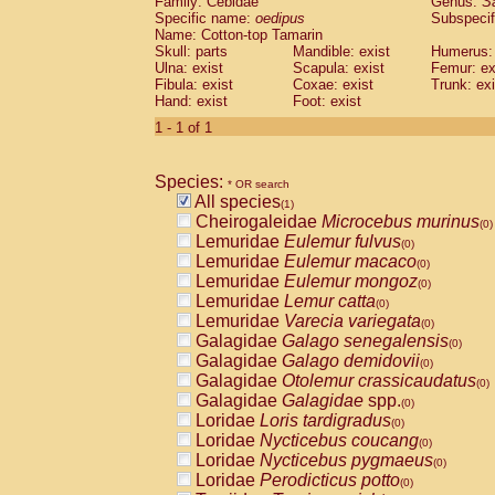
Family: Cebidae
Genus:
S
Cebidae
Saguinus midas
(0)
Specific name:
oedipus
Subspecif
Cebidae
Saguinus mystax
(0)
Name: Cotton-top Tamarin
Cebidae
Saguinus nigricollis
Skull: parts
Mandible: exist
(0)
Humerus: 
Cebidae
Saguinus oedipus
Ulna: exist
Scapula: exist
Femur: ex
(1)
Fibula: exist
Coxae: exist
Trunk: exi
Cebidae
Saguinus weddelli
(0)
Hand: exist
Foot: exist
Cebidae
Saguinus
spp.
(0)
Cebidae
Aotus trivirgatus
1 - 1 of 1
(0)
Cebidae
Cebus albifrons
(0)
Cebidae
Cebus apella
(0)
Species:
Cebidae
Cebus capucinus
* OR search
(0)
All species
Cebidae
Cebus nigrivittatus
(1)
(0)
Cheirogaleidae
Microcebus murinus
Cebidae
Cebus
spp.
(0)
(0)
Lemuridae
Eulemur fulvus
Cebidae
Saimiri boliviensis
(0)
(0)
Lemuridae
Eulemur macaco
Cebidae
Saimiri sciureus
(0)
(0)
Lemuridae
Eulemur mongoz
Atelidae
Alouatta caraya
(0)
(0)
Lemuridae
Lemur catta
Atelidae
Alouatta fusca
(0)
(0)
Lemuridae
Varecia variegata
Atelidae
Alouatta seniculus
(0)
(0)
Galagidae
Galago senegalensis
Atelidae
Alouatta
spp.
(0)
(0)
Galagidae
Galago demidovii
Atelidae
Ateles belzebuth
(0)
(0)
Galagidae
Otolemur crassicaudatus
Atelidae
Ateles geoffroyi
(0)
(0)
Galagidae
Galagidae
spp.
Atelidae
Ateles paniscus
(0)
(0)
Loridae
Loris tardigradus
Atelidae
Ateles
spp.
(0)
(0)
Loridae
Nycticebus coucang
Atelidae
Lagothrix lagothricha
(0)
(0)
Loridae
Nycticebus pygmaeus
Atelidae
Lagothrix lagothricha cana
(0)
(0)
Loridae
Perodicticus potto
Pitheciidae
Cacajao calvus rubicundu
(0)