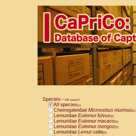
Species:
* OR search
All species
(1)
Cheirogaleidae
Microcebus murinus
(0)
Lemuridae
Eulemur fulvus
(0)
Lemuridae
Eulemur macaco
(0)
Lemuridae
Eulemur mongoz
(0)
Lemuridae
Lemur catta
(0)