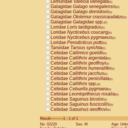
Lemuridae
Varecia variegata
(0)
Galagidae
Galago senegalensis
(0)
Galagidae
Galago demidovii
(0)
Galagidae
Otolemur crassicaudatus
(0)
Galagidae
Galagidae
spp.
(0)
Loridae
Loris tardigradus
(0)
Loridae
Nycticebus coucang
(0)
Loridae
Nycticebus pygmaeus
(0)
Loridae
Perodicticus potto
(0)
Tarsiidae
Tarsius syrichta
(0)
Cebidae
Callimico goeldii
(0)
Cebidae
Callithrix argentata
(0)
Cebidae
Callithrix geoffroyi
(0)
Cebidae
Callithrix humeralifer
(0)
Cebidae
Callithrix jacchus
(0)
Cebidae
Callithrix penicillata
(0)
Cebidae
Callithrix
spp.
(0)
Cebidae
Cebuella pygmaea
(0)
Cebidae
Leontopithecus rosalia
(0)
Cebidae
Saguinus bicolor
(0)
Cebidae
Saguinus fuscicollis
(0)
Cebidae
Saguinus geoffroyi
(0)
Cebidae
Saguinus imperator
(0)
Result-----------1 - 1 of 1
Cebidae
Saguinus labiatus
(0)
No: 02220
Sex: M
Age: Unk
Cebidae
Saguinus leucopus
(0)