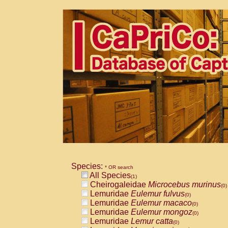
Species:
* OR search
All Species
(1)
Cheirogaleidae
Microcebus murinus
(0)
Lemuridae
Eulemur fulvus
(0)
Lemuridae
Eulemur macaco
(0)
Lemuridae
Eulemur mongoz
(0)
Lemuridae
Lemur catta
(0)