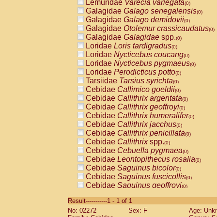
Lemuridae
Varecia variegata
(0)
Galagidae
Galago senegalensis
(0)
Galagidae
Galago demidovii
(0)
Galagidae
Otolemur crassicaudatus
(0)
Galagidae
Galagidae
spp.
(0)
Loridae
Loris tardigradus
(0)
Loridae
Nycticebus coucang
(0)
Loridae
Nycticebus pygmaeus
(0)
Loridae
Perodicticus potto
(0)
Tarsiidae
Tarsius syrichta
(0)
Cebidae
Callimico goeldii
(0)
Cebidae
Callithrix argentata
(0)
Cebidae
Callithrix geoffroyi
(0)
Cebidae
Callithrix humeralifer
(0)
Cebidae
Callithrix jacchus
(0)
Cebidae
Callithrix penicillata
(0)
Cebidae
Callithrix
spp.
(0)
Cebidae
Cebuella pygmaea
(0)
Cebidae
Leontopithecus rosalia
(0)
Cebidae
Saguinus bicolor
(0)
Cebidae
Saguinus fuscicollis
(0)
Cebidae
Saguinus geoffroyi
(0)
Cebidae
Saguinus imperator
(0)
Result-----------1 - 1 of 1
Cebidae
Saguinus labiatus
(0)
No: 02272
Sex: F
Age: Unk
Cebidae
Saguinus leucopus
(0)