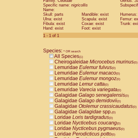
Family: Cebidae
Genus:
S
Cebidae
Saguinus midas
(0)
Specific name:
nigricollis
Subspecif
Cebidae
Saguinus mystax
(0)
Name:
Cebidae
Saguinus nigricollis
Skull: parts
Mandible: exist
(1)
Humerus: 
Cebidae
Saguinus oedipus
Ulna: exist
Scapula: exist
Femur: ex
(0)
Fibula: exist
Coxae: exist
Trunk: exi
Cebidae
Saguinus weddelli
(0)
Hand: exist
Foot: exist
Cebidae
Saguinus
spp.
(0)
Cebidae
Aotus trivirgatus
1 - 1 of 1
(0)
Cebidae
Cebus albifrons
(0)
Cebidae
Cebus apella
(0)
Species:
Cebidae
Cebus capucinus
* OR search
(0)
All Species
Cebidae
Cebus nigrivittatus
(1)
(0)
Cheirogaleidae
Microcebus murinus
Cebidae
Cebus
spp.
(0)
(0)
Lemuridae
Eulemur fulvus
Cebidae
Saimiri boliviensis
(0)
(0)
Lemuridae
Eulemur macaco
Cebidae
Saimiri sciureus
(0)
(0)
Lemuridae
Eulemur mongoz
Atelidae
Alouatta caraya
(0)
(0)
Lemuridae
Lemur catta
Atelidae
Alouatta fusca
(0)
(0)
Lemuridae
Varecia variegata
Atelidae
Alouatta seniculus
(0)
(0)
Galagidae
Galago senegalensis
Atelidae
Alouatta
spp.
(0)
(0)
Galagidae
Galago demidovii
Atelidae
Ateles belzebuth
(0)
(0)
Galagidae
Otolemur crassicaudatus
Atelidae
Ateles geoffroyi
(0)
(0)
Galagidae
Galagidae
spp.
Atelidae
Ateles paniscus
(0)
(0)
Loridae
Loris tardigradus
Atelidae
Ateles
spp.
(0)
(0)
Loridae
Nycticebus coucang
Atelidae
Lagothrix lagothricha
(0)
(0)
Loridae
Nycticebus pygmaeus
Atelidae
Lagothrix lagothricha cana
(0)
(0)
Loridae
Perodicticus potto
Pitheciidae
Cacajao calvus rubicundu
(0)