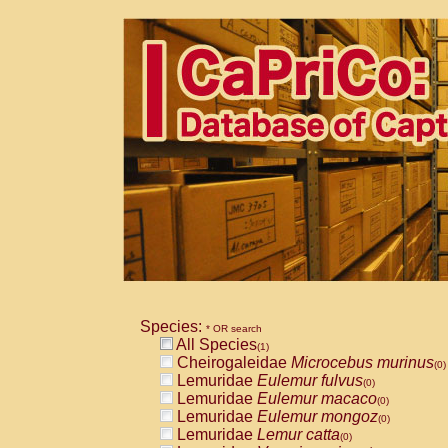
Species:
* OR search
All Species
(1)
Cheirogaleidae
Microcebus murinus
(0)
Lemuridae
Eulemur fulvus
(0)
Lemuridae
Eulemur macaco
(0)
Lemuridae
Eulemur mongoz
(0)
Lemuridae
Lemur catta
(0)