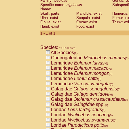
Family: Cebidae
Genus:
S
Cebidae
Saguinus midas
(0)
Specific name:
nigricollis
Subspecif
Cebidae
Saguinus mystax
(0)
Name:
Cebidae
Saguinus nigricollis
Skull: parts
Mandible: exist
(1)
Humerus: 
Cebidae
Saguinus oedipus
Ulna: exist
Scapula: exist
Femur: ex
(0)
Fibula: exist
Coxae: exist
Trunk: exi
Cebidae
Saguinus weddelli
(0)
Hand: exist
Foot: exist
Cebidae
Saguinus
spp.
(0)
Cebidae
Aotus trivirgatus
1 - 1 of 1
(0)
Cebidae
Cebus albifrons
(0)
Cebidae
Cebus apella
(0)
Species:
Cebidae
Cebus capucinus
* OR search
(0)
All Species
Cebidae
Cebus nigrivittatus
(1)
(0)
Cheirogaleidae
Microcebus murinus
Cebidae
Cebus
spp.
(0)
(0)
Lemuridae
Eulemur fulvus
Cebidae
Saimiri boliviensis
(0)
(0)
Lemuridae
Eulemur macaco
Cebidae
Saimiri sciureus
(0)
(0)
Lemuridae
Eulemur mongoz
Atelidae
Alouatta caraya
(0)
(0)
Lemuridae
Lemur catta
Atelidae
Alouatta fusca
(0)
(0)
Lemuridae
Varecia variegata
Atelidae
Alouatta seniculus
(0)
(0)
Galagidae
Galago senegalensis
Atelidae
Alouatta
spp.
(0)
(0)
Galagidae
Galago demidovii
Atelidae
Ateles belzebuth
(0)
(0)
Galagidae
Otolemur crassicaudatus
Atelidae
Ateles geoffroyi
(0)
(0)
Galagidae
Galagidae
spp.
Atelidae
Ateles paniscus
(0)
(0)
Loridae
Loris tardigradus
Atelidae
Ateles
spp.
(0)
(0)
Loridae
Nycticebus coucang
Atelidae
Lagothrix lagothricha
(0)
(0)
Loridae
Nycticebus pygmaeus
Atelidae
Lagothrix lagothricha cana
(0)
(0)
Loridae
Perodicticus potto
Pitheciidae
Cacajao calvus rubicundu
(0)