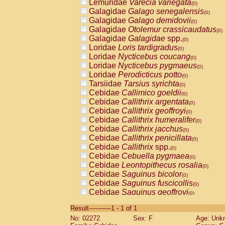
Lemuridae
Varecia variegata
(0)
Galagidae
Galago senegalensis
(0)
Galagidae
Galago demidovii
(0)
Galagidae
Otolemur crassicaudatus
(0)
Galagidae
Galagidae
spp.
(0)
Loridae
Loris tardigradus
(0)
Loridae
Nycticebus coucang
(0)
Loridae
Nycticebus pygmaeus
(0)
Loridae
Perodicticus potto
(0)
Tarsiidae
Tarsius syrichta
(0)
Cebidae
Callimico goeldii
(0)
Cebidae
Callithrix argentata
(0)
Cebidae
Callithrix geoffroyi
(0)
Cebidae
Callithrix humeralifer
(0)
Cebidae
Callithrix jacchus
(0)
Cebidae
Callithrix penicillata
(0)
Cebidae
Callithrix
spp.
(0)
Cebidae
Cebuella pygmaea
(0)
Cebidae
Leontopithecus rosalia
(0)
Cebidae
Saguinus bicolor
(0)
Cebidae
Saguinus fuscicollis
(0)
Cebidae
Saguinus geoffroyi
(0)
Cebidae
Saguinus imperator
(0)
Result-----------1 - 1 of 1
Cebidae
Saguinus labiatus
(0)
No: 02272
Sex: F
Age: Unk
Cebidae
Saguinus leucopus
(0)