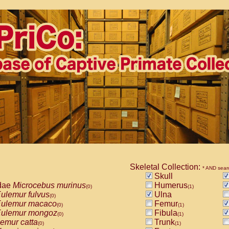
Skeletal Collection:
* AND sear
Skull
dae
Microcebus murinus
Humerus
(0)
(1)
ulemur fulvus
Ulna
(0)
ulemur macaco
Femur
(0)
(1)
ulemur mongoz
Fibula
(0)
(1)
emur catta
Trunk
(0)
(1)