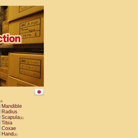
ch
Mandible
Radius
Scapula
(1)
Tibia
Coxae
Hand
(1)