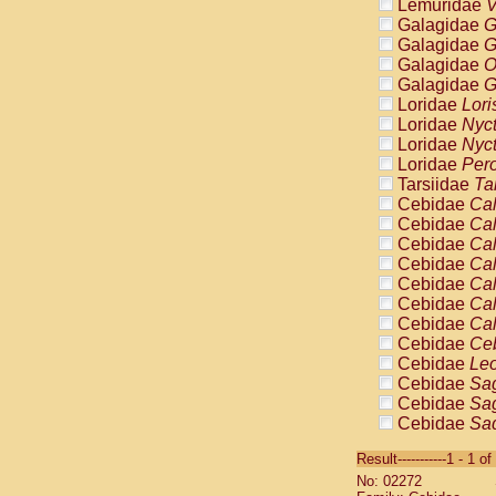
Lemuridae
V
Galagidae
G
Galagidae
G
Galagidae
O
Galagidae
G
Loridae
Lori
Loridae
Nyc
Loridae
Nyc
Loridae
Pero
Tarsiidae
Ta
Cebidae
Cal
Cebidae
Cal
Cebidae
Cal
Cebidae
Cal
Cebidae
Cal
Cebidae
Cal
Cebidae
Cal
Cebidae
Ce
Cebidae
Leo
Cebidae
Sag
Cebidae
Sag
Cebidae
Sag
Cebidae
Sag
Result-----------1 - 1 of
Cebidae
Sag
No: 02272
Cebidae
Sa