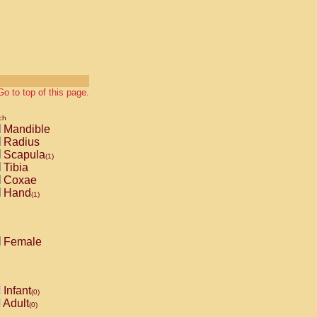
Go to top of this page.
ch
Mandible
Radius
Scapula
(1)
Tibia
Coxae
Hand
(1)
Female
Infant
(0)
Adult
(0)