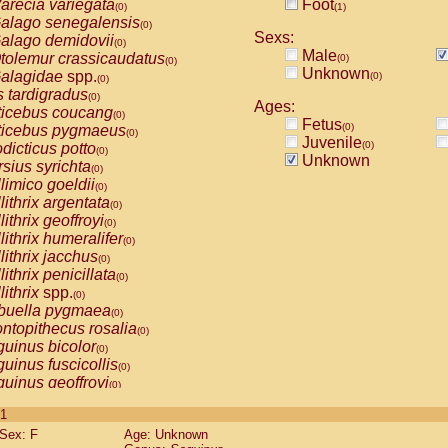
arecia variegata
Foot
(0)
(1)
alago senegalensis
(0)
Sexs:
alago demidovii
(0)
Male
tolemur crassicaudatus
(0)
(0)
Unknown
alagidae
spp.
(0)
(0)
s tardigradus
(0)
Ages:
ticebus coucang
(0)
Fetus
(0)
ticebus pygmaeus
(0)
Juvenile
(0)
dicticus potto
(0)
Unknown
rsius syrichta
(0)
limico goeldii
(0)
lithrix argentata
(0)
lithrix geoffroyi
(0)
lithrix humeralifer
(0)
lithrix jacchus
(0)
lithrix penicillata
(0)
lithrix
spp.
(0)
buella pygmaea
(0)
ntopithecus rosalia
(0)
uinus bicolor
(0)
uinus fuscicollis
(0)
uinus geoffroyi
(0)
uinus imperator
(0)
 1
uinus labiatus
(0)
Sex: F
Age: Unknown
guinus leucopus
(0)