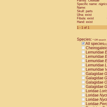
Family: Cebidae
Cebidae
Sa
Specific name:
nigrico
Cebidae
Sa
Name:
Cebidae
Sag
Skull: parts
Cebidae
Sa
Ulna: exist
Fibula: exist
Cebidae
Sag
Hand: exist
Cebidae
Sa
Cebidae
Aot
1 - 1 of 1
Cebidae
Ceb
Cebidae
Ceb
Species:
Cebidae
Ce
* OR search
All species
Cebidae
Ceb
(1)
Cheirogalei
Cebidae
Ce
Lemuridae
E
Cebidae
Sai
Lemuridae
E
Cebidae
Sai
Lemuridae
E
Atelidae
Alo
Lemuridae
L
Atelidae
Alo
Lemuridae
V
Atelidae
Alo
Galagidae
G
Atelidae
Alo
Galagidae
G
Atelidae
Ate
Galagidae
O
Atelidae
Ate
Galagidae
G
Atelidae
Ate
Loridae
Lori
Atelidae
Ate
Loridae
Nyc
Atelidae
Lag
Loridae
Nyc
Atelidae
Lag
Loridae
Pero
Pitheciidae