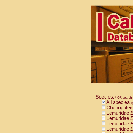
Species:
* OR search
All species
(1)
Cheirogalei
Lemuridae
E
Lemuridae
E
Lemuridae
E
Lemuridae
L