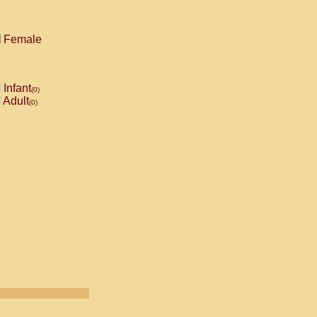
Female
Infant
(0)
Adult
(0)