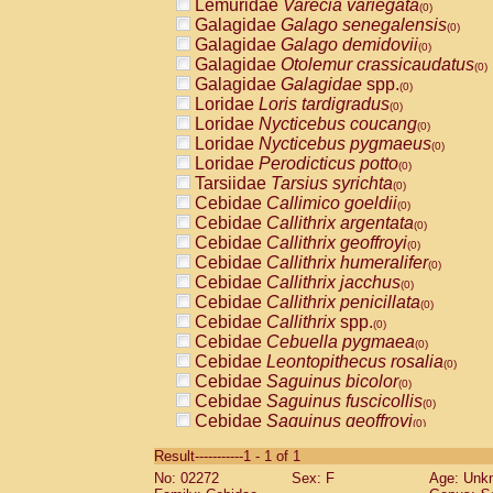
Lemuridae
Varecia variegata
(0)
Galagidae
Galago senegalensis
(0)
Galagidae
Galago demidovii
(0)
Galagidae
Otolemur crassicaudatus
(0)
Galagidae
Galagidae
spp.
(0)
Loridae
Loris tardigradus
(0)
Loridae
Nycticebus coucang
(0)
Loridae
Nycticebus pygmaeus
(0)
Loridae
Perodicticus potto
(0)
Tarsiidae
Tarsius syrichta
(0)
Cebidae
Callimico goeldii
(0)
Cebidae
Callithrix argentata
(0)
Cebidae
Callithrix geoffroyi
(0)
Cebidae
Callithrix humeralifer
(0)
Cebidae
Callithrix jacchus
(0)
Cebidae
Callithrix penicillata
(0)
Cebidae
Callithrix
spp.
(0)
Cebidae
Cebuella pygmaea
(0)
Cebidae
Leontopithecus rosalia
(0)
Cebidae
Saguinus bicolor
(0)
Cebidae
Saguinus fuscicollis
(0)
Cebidae
Saguinus geoffroyi
(0)
Cebidae
Saguinus imperator
(0)
Result-----------1 - 1 of 1
Cebidae
Saguinus labiatus
(0)
No: 02272
Sex: F
Age: Unk
Cebidae
Saguinus leucopus
(0)