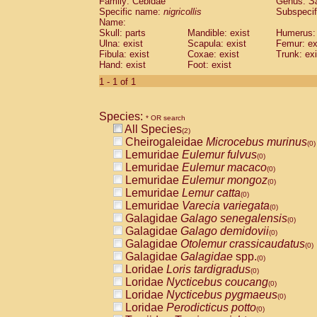
Family: Cebidae
Genus:
S
Cebidae
Saguinus midas
(0)
Specific name:
nigricollis
Subspecif
Cebidae
Saguinus mystax
(0)
Name:
Cebidae
Saguinus nigricollis
Skull: parts
Mandible: exist
(1)
Humerus: 
Cebidae
Saguinus oedipus
Ulna: exist
Scapula: exist
Femur: ex
(1)
Fibula: exist
Coxae: exist
Trunk: exi
Cebidae
Saguinus weddelli
(0)
Hand: exist
Foot: exist
Cebidae
Saguinus
spp.
(0)
Cebidae
Aotus trivirgatus
1 - 1 of 1
(0)
Cebidae
Cebus albifrons
(0)
Cebidae
Cebus apella
(0)
Species:
Cebidae
Cebus capucinus
* OR search
(0)
All Species
Cebidae
Cebus nigrivittatus
(2)
(0)
Cheirogaleidae
Microcebus murinus
Cebidae
Cebus
spp.
(0)
(0)
Lemuridae
Eulemur fulvus
Cebidae
Saimiri boliviensis
(0)
(0)
Lemuridae
Eulemur macaco
Cebidae
Saimiri sciureus
(0)
(0)
Lemuridae
Eulemur mongoz
Atelidae
Alouatta caraya
(0)
(0)
Lemuridae
Lemur catta
Atelidae
Alouatta fusca
(0)
(0)
Lemuridae
Varecia variegata
Atelidae
Alouatta seniculus
(0)
(0)
Galagidae
Galago senegalensis
Atelidae
Alouatta
spp.
(0)
(0)
Galagidae
Galago demidovii
Atelidae
Ateles belzebuth
(0)
(0)
Galagidae
Otolemur crassicaudatus
Atelidae
Ateles geoffroyi
(0)
(0)
Galagidae
Galagidae
spp.
Atelidae
Ateles paniscus
(0)
(0)
Loridae
Loris tardigradus
Atelidae
Ateles
spp.
(0)
(0)
Loridae
Nycticebus coucang
Atelidae
Lagothrix lagothricha
(0)
(0)
Loridae
Nycticebus pygmaeus
Atelidae
Lagothrix lagothricha cana
(0)
(0)
Loridae
Perodicticus potto
Pitheciidae
Cacajao calvus rubicundu
(0)