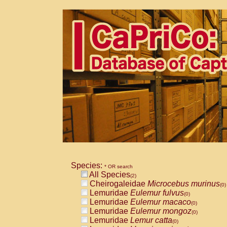
Species:
* OR search
All Species
(2)
Cheirogaleidae
Microcebus murinus
(0)
Lemuridae
Eulemur fulvus
(0)
Lemuridae
Eulemur macaco
(0)
Lemuridae
Eulemur mongoz
(0)
Lemuridae
Lemur catta
(0)