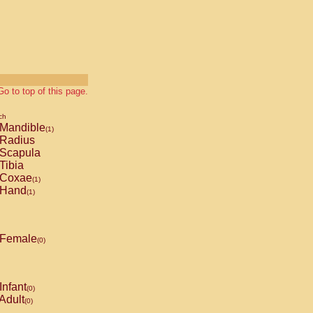
Go to top of this page.
ch
Mandible
(1)
Radius
Scapula
Tibia
Coxae
(1)
Hand
(1)
Female
(0)
Infant
(0)
Adult
(0)