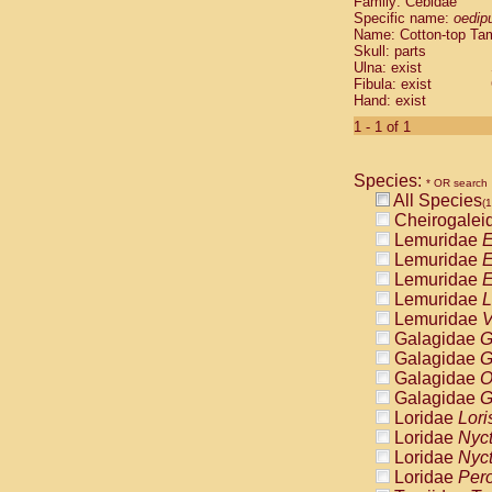
Family: Cebidae
Cebidae
Sa
Specific name:
oedip
Cebidae
Sa
Name: Cotton-top Ta
Cebidae
Sag
Skull: parts
Cebidae
Sa
Ulna: exist
Fibula: exist
Cebidae
Sag
Hand: exist
Cebidae
Sa
Cebidae
Aot
1 - 1 of 1
Cebidae
Ceb
Cebidae
Ceb
Species:
Cebidae
Ce
* OR search
All Species
Cebidae
Ceb
(1
Cheirogalei
Cebidae
Ce
Lemuridae
E
Cebidae
Sai
Lemuridae
E
Cebidae
Sai
Lemuridae
E
Atelidae
Alo
Lemuridae
L
Atelidae
Alo
Lemuridae
V
Atelidae
Alo
Galagidae
G
Atelidae
Alo
Galagidae
G
Atelidae
Ate
Galagidae
O
Atelidae
Ate
Galagidae
G
Atelidae
Ate
Loridae
Lori
Atelidae
Ate
Loridae
Nyc
Atelidae
Lag
Loridae
Nyc
Atelidae
Lag
Loridae
Pero
Pitheciidae