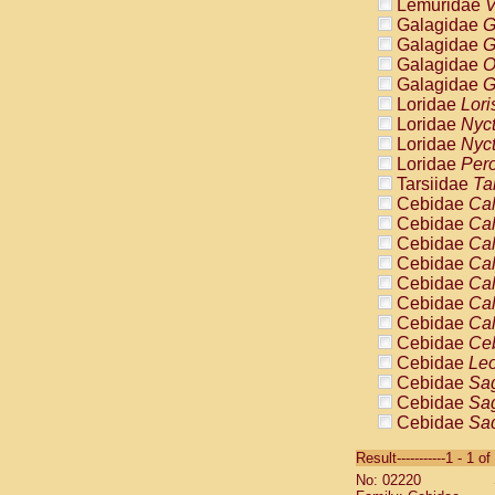
Lemuridae
V
Galagidae
G
Galagidae
G
Galagidae
O
Galagidae
G
Loridae
Lori
Loridae
Nyc
Loridae
Nyc
Loridae
Pero
Tarsiidae
Ta
Cebidae
Cal
Cebidae
Cal
Cebidae
Cal
Cebidae
Cal
Cebidae
Cal
Cebidae
Cal
Cebidae
Cal
Cebidae
Ce
Cebidae
Leo
Cebidae
Sag
Cebidae
Sag
Cebidae
Sag
Cebidae
Sag
Result-----------1 - 1 of
Cebidae
Sag
No: 02220
Cebidae
Sa