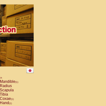
ch
Mandible
(1)
Radius
Scapula
Tibia
Coxae
(1)
Hand
(1)