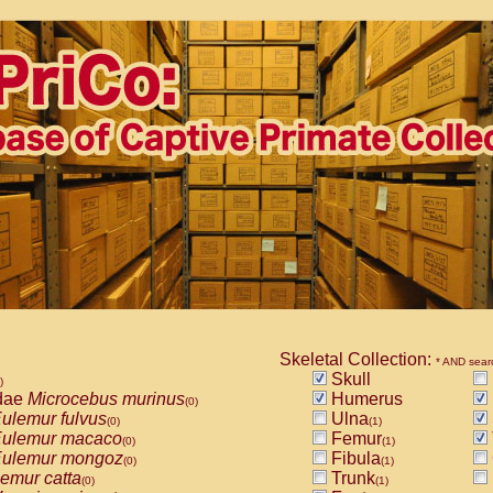
Skeletal Collection:
* AND sear
Skull
)
dae
Microcebus murinus
Humerus
(0)
ulemur fulvus
Ulna
(0)
(1)
ulemur macaco
Femur
(0)
(1)
ulemur mongoz
Fibula
(0)
(1)
emur catta
Trunk
(0)
(1)