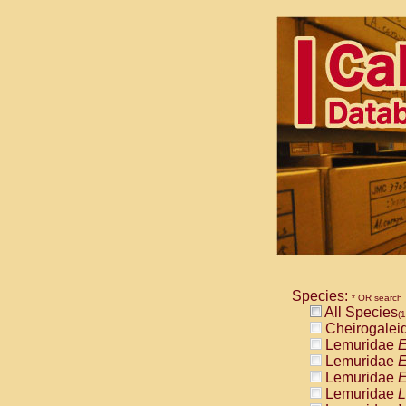
Species:
* OR search
All Species
(1
Cheirogalei
Lemuridae
E
Lemuridae
E
Lemuridae
E
Lemuridae
L