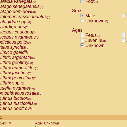
arecia variegata
Foot
(0)
(1)
alago senegalensis
(0)
Sexs:
alago demidovii
(0)
Male
tolemur crassicaudatus
(0)
Unknown
alagidae
spp.
(0)
(0)
s tardigradus
(0)
Ages:
ticebus coucang
(0)
Fetus
(0)
ticebus pygmaeus
(0)
Juvenile
(0)
dicticus potto
(0)
Unknown
rsius syrichta
(0)
limico goeldii
(0)
lithrix argentata
(0)
lithrix geoffroyi
(0)
lithrix humeralifer
(0)
lithrix jacchus
(0)
lithrix penicillata
(0)
lithrix
spp.
(0)
buella pygmaea
(0)
ntopithecus rosalia
(0)
uinus bicolor
(0)
uinus fuscicollis
(0)
uinus geoffroyi
(0)
uinus imperator
(0)
 1
uinus labiatus
(0)
Sex: M
Age: Unknown
guinus leucopus
(0)