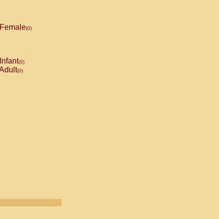
Female
(0)
Infant
(0)
Adult
(0)