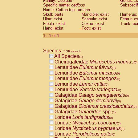
Family: Cebidae
Genus:
S
Cebidae
Saguinus midas
(0)
Specific name:
oedipus
Subspecif
Cebidae
Saguinus mystax
(0)
Name: Cotton-top Tamarin
Cebidae
Saguinus nigricollis
Skull: parts
Mandible: exist
(0)
Humerus: 
Cebidae
Saguinus oedipus
Ulna: exist
Scapula: exist
Femur: ex
(1)
Fibula: exist
Coxae: exist
Trunk: exi
Cebidae
Saguinus weddelli
(0)
Hand: exist
Foot: exist
Cebidae
Saguinus
spp.
(0)
Cebidae
Aotus trivirgatus
1 - 1 of 1
(0)
Cebidae
Cebus albifrons
(0)
Cebidae
Cebus apella
(0)
Species:
Cebidae
Cebus capucinus
* OR search
(0)
All Species
Cebidae
Cebus nigrivittatus
(1)
(0)
Cheirogaleidae
Microcebus murinus
Cebidae
Cebus
spp.
(0)
(0)
Lemuridae
Eulemur fulvus
Cebidae
Saimiri boliviensis
(0)
(0)
Lemuridae
Eulemur macaco
Cebidae
Saimiri sciureus
(0)
(0)
Lemuridae
Eulemur mongoz
Atelidae
Alouatta caraya
(0)
(0)
Lemuridae
Lemur catta
Atelidae
Alouatta fusca
(0)
(0)
Lemuridae
Varecia variegata
Atelidae
Alouatta seniculus
(0)
(0)
Galagidae
Galago senegalensis
Atelidae
Alouatta
spp.
(0)
(0)
Galagidae
Galago demidovii
Atelidae
Ateles belzebuth
(0)
(0)
Galagidae
Otolemur crassicaudatus
Atelidae
Ateles geoffroyi
(0)
(0)
Galagidae
Galagidae
spp.
Atelidae
Ateles paniscus
(0)
(0)
Loridae
Loris tardigradus
Atelidae
Ateles
spp.
(0)
(0)
Loridae
Nycticebus coucang
Atelidae
Lagothrix lagothricha
(0)
(0)
Loridae
Nycticebus pygmaeus
Atelidae
Lagothrix lagothricha cana
(0)
(0)
Loridae
Perodicticus potto
Pitheciidae
Cacajao calvus rubicundu
(0)