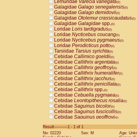
Lemuridae
Varecia variegata
(0)
Galagidae
Galago senegalensis
(0)
Galagidae
Galago demidovii
(0)
Galagidae
Otolemur crassicaudatus
(0)
Galagidae
Galagidae
spp.
(0)
Loridae
Loris tardigradus
(0)
Loridae
Nycticebus coucang
(0)
Loridae
Nycticebus pygmaeus
(0)
Loridae
Perodicticus potto
(0)
Tarsiidae
Tarsius syrichta
(0)
Cebidae
Callimico goeldii
(0)
Cebidae
Callithrix argentata
(0)
Cebidae
Callithrix geoffroyi
(0)
Cebidae
Callithrix humeralifer
(0)
Cebidae
Callithrix jacchus
(0)
Cebidae
Callithrix penicillata
(0)
Cebidae
Callithrix
spp.
(0)
Cebidae
Cebuella pygmaea
(0)
Cebidae
Leontopithecus rosalia
(0)
Cebidae
Saguinus bicolor
(0)
Cebidae
Saguinus fuscicollis
(0)
Cebidae
Saguinus geoffroyi
(0)
Cebidae
Saguinus imperator
(0)
Result-----------1 - 1 of 1
Cebidae
Saguinus labiatus
(0)
No: 02220
Sex: M
Age: Unk
Cebidae
Saguinus leucopus
(0)