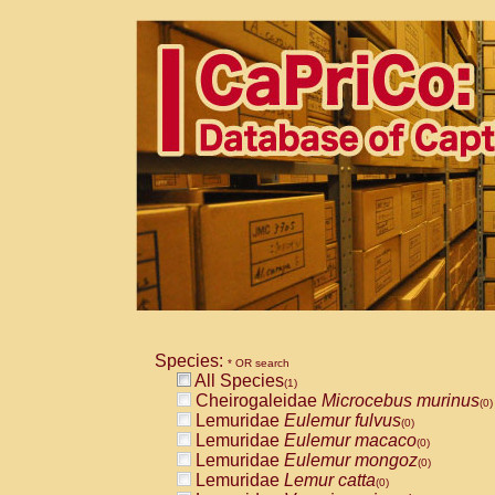
Species:
* OR search
All Species
(1)
Cheirogaleidae
Microcebus murinus
(0)
Lemuridae
Eulemur fulvus
(0)
Lemuridae
Eulemur macaco
(0)
Lemuridae
Eulemur mongoz
(0)
Lemuridae
Lemur catta
(0)