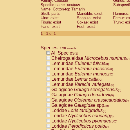
Family: Cebidae
Genus:
S
Cebidae
Saguinus midas
(0)
Specific name:
oedipus
Subspecif
Cebidae
Saguinus mystax
(0)
Name: Cotton-top Tamarin
Cebidae
Saguinus nigricollis
Skull: parts
Mandible: exist
(0)
Humerus: 
Cebidae
Saguinus oedipus
Ulna: exist
Scapula: exist
Femur: ex
(1)
Fibula: exist
Coxae: exist
Trunk: exi
Cebidae
Saguinus weddelli
(0)
Hand: exist
Foot: exist
Cebidae
Saguinus
spp.
(0)
Cebidae
Aotus trivirgatus
1 - 1 of 1
(0)
Cebidae
Cebus albifrons
(0)
Cebidae
Cebus apella
(0)
Species:
Cebidae
Cebus capucinus
* OR search
(0)
All Species
Cebidae
Cebus nigrivittatus
(1)
(0)
Cheirogaleidae
Microcebus murinus
Cebidae
Cebus
spp.
(0)
(0)
Lemuridae
Eulemur fulvus
Cebidae
Saimiri boliviensis
(0)
(0)
Lemuridae
Eulemur macaco
Cebidae
Saimiri sciureus
(0)
(0)
Lemuridae
Eulemur mongoz
Atelidae
Alouatta caraya
(0)
(0)
Lemuridae
Lemur catta
Atelidae
Alouatta fusca
(0)
(0)
Lemuridae
Varecia variegata
Atelidae
Alouatta seniculus
(0)
(0)
Galagidae
Galago senegalensis
Atelidae
Alouatta
spp.
(0)
(0)
Galagidae
Galago demidovii
Atelidae
Ateles belzebuth
(0)
(0)
Galagidae
Otolemur crassicaudatus
Atelidae
Ateles geoffroyi
(0)
(0)
Galagidae
Galagidae
spp.
Atelidae
Ateles paniscus
(0)
(0)
Loridae
Loris tardigradus
Atelidae
Ateles
spp.
(0)
(0)
Loridae
Nycticebus coucang
Atelidae
Lagothrix lagothricha
(0)
(0)
Loridae
Nycticebus pygmaeus
Atelidae
Lagothrix lagothricha cana
(0)
(0)
Loridae
Perodicticus potto
Pitheciidae
Cacajao calvus rubicundu
(0)