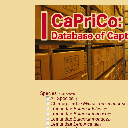
Species:
* OR search
All Species
(1)
Cheirogaleidae
Microcebus murinus
(0)
Lemuridae
Eulemur fulvus
(0)
Lemuridae
Eulemur macaco
(0)
Lemuridae
Eulemur mongoz
(0)
Lemuridae
Lemur catta
(0)