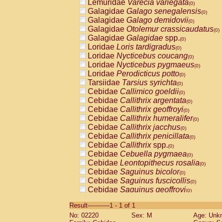
Lemuridae
Varecia variegata
(0)
Galagidae
Galago senegalensis
(0)
Galagidae
Galago demidovii
(0)
Galagidae
Otolemur crassicaudatus
(0)
Galagidae
Galagidae
spp.
(0)
Loridae
Loris tardigradus
(0)
Loridae
Nycticebus coucang
(0)
Loridae
Nycticebus pygmaeus
(0)
Loridae
Perodicticus potto
(0)
Tarsiidae
Tarsius syrichta
(0)
Cebidae
Callimico goeldii
(0)
Cebidae
Callithrix argentata
(0)
Cebidae
Callithrix geoffroyi
(0)
Cebidae
Callithrix humeralifer
(0)
Cebidae
Callithrix jacchus
(0)
Cebidae
Callithrix penicillata
(0)
Cebidae
Callithrix
spp.
(0)
Cebidae
Cebuella pygmaea
(0)
Cebidae
Leontopithecus rosalia
(0)
Cebidae
Saguinus bicolor
(0)
Cebidae
Saguinus fuscicollis
(0)
Cebidae
Saguinus geoffroyi
(0)
Cebidae
Saguinus imperator
(0)
Result-----------1 - 1 of 1
Cebidae
Saguinus labiatus
(0)
No: 02220
Sex: M
Age: Unk
Cebidae
Saguinus leucopus
(0)