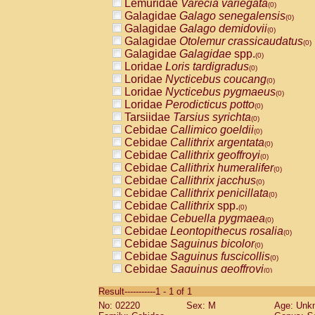
Lemuridae
Varecia variegata
(0)
Galagidae
Galago senegalensis
(0)
Galagidae
Galago demidovii
(0)
Galagidae
Otolemur crassicaudatus
(0)
Galagidae
Galagidae
spp.
(0)
Loridae
Loris tardigradus
(0)
Loridae
Nycticebus coucang
(0)
Loridae
Nycticebus pygmaeus
(0)
Loridae
Perodicticus potto
(0)
Tarsiidae
Tarsius syrichta
(0)
Cebidae
Callimico goeldii
(0)
Cebidae
Callithrix argentata
(0)
Cebidae
Callithrix geoffroyi
(0)
Cebidae
Callithrix humeralifer
(0)
Cebidae
Callithrix jacchus
(0)
Cebidae
Callithrix penicillata
(0)
Cebidae
Callithrix
spp.
(0)
Cebidae
Cebuella pygmaea
(0)
Cebidae
Leontopithecus rosalia
(0)
Cebidae
Saguinus bicolor
(0)
Cebidae
Saguinus fuscicollis
(0)
Cebidae
Saguinus geoffroyi
(0)
Cebidae
Saguinus imperator
(0)
Result-----------1 - 1 of 1
Cebidae
Saguinus labiatus
(0)
No: 02220
Sex: M
Age: Unk
Cebidae
Saguinus leucopus
(0)