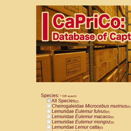
Species:
* OR search
All Species
(2)
Cheirogaleidae
Microcebus murinus
(0)
Lemuridae
Eulemur fulvus
(0)
Lemuridae
Eulemur macaco
(0)
Lemuridae
Eulemur mongoz
(0)
Lemuridae
Lemur catta
(0)