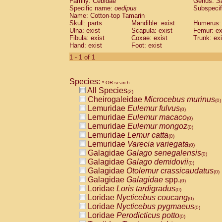
Family: Cebidae
Genus:
S
Cebidae
Saguinus midas
(0)
Specific name:
oedipus
Subspecif
Cebidae
Saguinus mystax
(0)
Name: Cotton-top Tamarin
Cebidae
Saguinus nigricollis
Skull: parts
Mandible: exist
(1)
Humerus: 
Cebidae
Saguinus oedipus
Ulna: exist
Scapula: exist
Femur: ex
(1)
Fibula: exist
Coxae: exist
Trunk: exi
Cebidae
Saguinus weddelli
(0)
Hand: exist
Foot: exist
Cebidae
Saguinus
spp.
(0)
Cebidae
Aotus trivirgatus
1 - 1 of 1
(0)
Cebidae
Cebus albifrons
(0)
Cebidae
Cebus apella
(0)
Species:
Cebidae
Cebus capucinus
* OR search
(0)
All Species
Cebidae
Cebus nigrivittatus
(2)
(0)
Cheirogaleidae
Microcebus murinus
Cebidae
Cebus
spp.
(0)
(0)
Lemuridae
Eulemur fulvus
Cebidae
Saimiri boliviensis
(0)
(0)
Lemuridae
Eulemur macaco
Cebidae
Saimiri sciureus
(0)
(0)
Lemuridae
Eulemur mongoz
Atelidae
Alouatta caraya
(0)
(0)
Lemuridae
Lemur catta
Atelidae
Alouatta fusca
(0)
(0)
Lemuridae
Varecia variegata
Atelidae
Alouatta seniculus
(0)
(0)
Galagidae
Galago senegalensis
Atelidae
Alouatta
spp.
(0)
(0)
Galagidae
Galago demidovii
Atelidae
Ateles belzebuth
(0)
(0)
Galagidae
Otolemur crassicaudatus
Atelidae
Ateles geoffroyi
(0)
(0)
Galagidae
Galagidae
spp.
Atelidae
Ateles paniscus
(0)
(0)
Loridae
Loris tardigradus
Atelidae
Ateles
spp.
(0)
(0)
Loridae
Nycticebus coucang
Atelidae
Lagothrix lagothricha
(0)
(0)
Loridae
Nycticebus pygmaeus
Atelidae
Lagothrix lagothricha cana
(0)
(0)
Loridae
Perodicticus potto
Pitheciidae
Cacajao calvus rubicundu
(0)