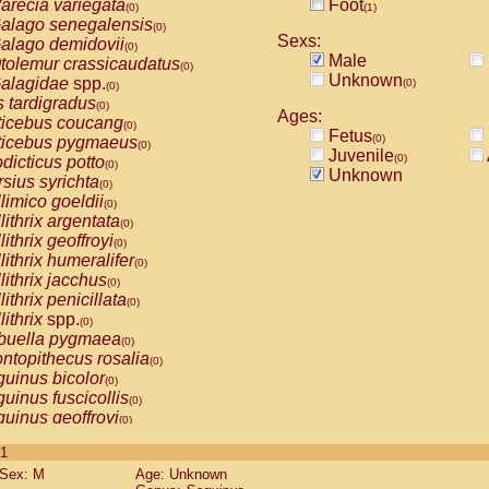
arecia variegata
Foot
(0)
(1)
alago senegalensis
(0)
Sexs:
alago demidovii
(0)
Male
tolemur crassicaudatus
(0)
Unknown
alagidae
spp.
(0)
(0)
s tardigradus
(0)
Ages:
ticebus coucang
(0)
Fetus
(0)
ticebus pygmaeus
(0)
Juvenile
(0)
dicticus potto
(0)
Unknown
rsius syrichta
(0)
limico goeldii
(0)
lithrix argentata
(0)
lithrix geoffroyi
(0)
lithrix humeralifer
(0)
lithrix jacchus
(0)
lithrix penicillata
(0)
lithrix
spp.
(0)
buella pygmaea
(0)
ntopithecus rosalia
(0)
uinus bicolor
(0)
uinus fuscicollis
(0)
uinus geoffroyi
(0)
uinus imperator
(0)
 1
uinus labiatus
(0)
Sex: M
Age: Unknown
guinus leucopus
(0)