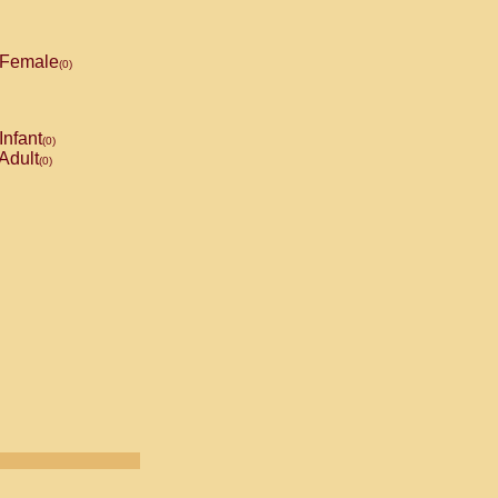
Female
(0)
Infant
(0)
Adult
(0)