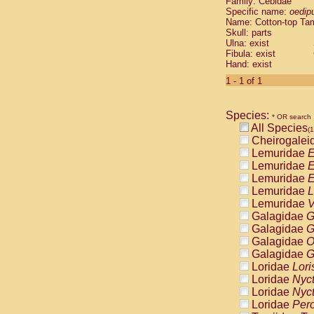
Family: Cebidae
Cebidae
Sa
Specific name:
oedip
Cebidae
Sa
Name: Cotton-top Ta
Cebidae
Sag
Skull: parts
Cebidae
Sa
Ulna: exist
Fibula: exist
Cebidae
Sag
Hand: exist
Cebidae
Sa
Cebidae
Aot
1 - 1 of 1
Cebidae
Ceb
Cebidae
Ceb
Species:
Cebidae
Ce
* OR search
All Species
Cebidae
Ceb
(1
Cheirogalei
Cebidae
Ce
Lemuridae
E
Cebidae
Sai
Lemuridae
E
Cebidae
Sai
Lemuridae
E
Atelidae
Alo
Lemuridae
L
Atelidae
Alo
Lemuridae
V
Atelidae
Alo
Galagidae
G
Atelidae
Alo
Galagidae
G
Atelidae
Ate
Galagidae
O
Atelidae
Ate
Galagidae
G
Atelidae
Ate
Loridae
Lori
Atelidae
Ate
Loridae
Nyc
Atelidae
Lag
Loridae
Nyc
Atelidae
Lag
Loridae
Pero
Pitheciidae