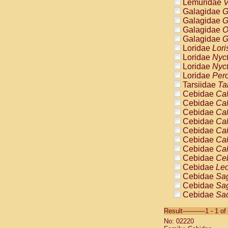
Lemuridae
V
Galagidae
G
Galagidae
G
Galagidae
O
Galagidae
G
Loridae
Lori
Loridae
Nyc
Loridae
Nyc
Loridae
Pero
Tarsiidae
Ta
Cebidae
Cal
Cebidae
Cal
Cebidae
Cal
Cebidae
Cal
Cebidae
Cal
Cebidae
Cal
Cebidae
Cal
Cebidae
Ce
Cebidae
Leo
Cebidae
Sag
Cebidae
Sag
Cebidae
Sag
Cebidae
Sag
Result-----------1 - 1 of
Cebidae
Sag
No: 02220
Cebidae
Sa