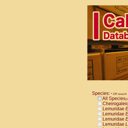
Species:
* OR search
All Species
(1
Cheirogalei
Lemuridae
E
Lemuridae
E
Lemuridae
E
Lemuridae
L