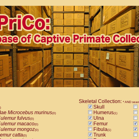
Skeletal Collection:
* AND sear
Skull
)
dae
Microcebus murinus
Humerus
(0)
(1)
ulemur fulvus
Ulna
(0)
ulemur macaco
Femur
(0)
ulemur mongoz
Fibula
(0)
(1)
emur catta
Trunk
(0)