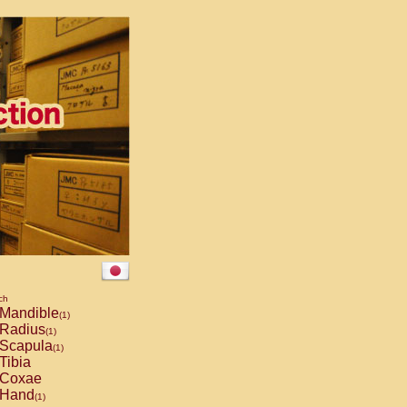
ch
Mandible
(1)
Radius
(1)
Scapula
(1)
Tibia
Coxae
Hand
(1)