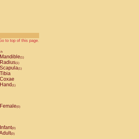
Go to top of this page.
ch
Mandible
(1)
Radius
(1)
Scapula
(1)
Tibia
Coxae
Hand
(1)
Female
(0)
Infant
(0)
Adult
(0)