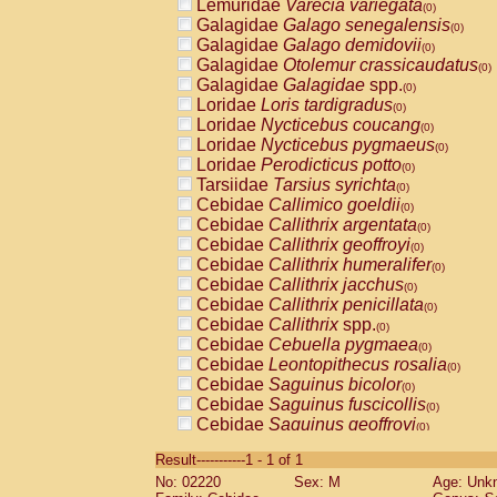
Lemuridae
Varecia variegata
(0)
Galagidae
Galago senegalensis
(0)
Galagidae
Galago demidovii
(0)
Galagidae
Otolemur crassicaudatus
(0)
Galagidae
Galagidae
spp.
(0)
Loridae
Loris tardigradus
(0)
Loridae
Nycticebus coucang
(0)
Loridae
Nycticebus pygmaeus
(0)
Loridae
Perodicticus potto
(0)
Tarsiidae
Tarsius syrichta
(0)
Cebidae
Callimico goeldii
(0)
Cebidae
Callithrix argentata
(0)
Cebidae
Callithrix geoffroyi
(0)
Cebidae
Callithrix humeralifer
(0)
Cebidae
Callithrix jacchus
(0)
Cebidae
Callithrix penicillata
(0)
Cebidae
Callithrix
spp.
(0)
Cebidae
Cebuella pygmaea
(0)
Cebidae
Leontopithecus rosalia
(0)
Cebidae
Saguinus bicolor
(0)
Cebidae
Saguinus fuscicollis
(0)
Cebidae
Saguinus geoffroyi
(0)
Cebidae
Saguinus imperator
(0)
Result-----------1 - 1 of 1
Cebidae
Saguinus labiatus
(0)
No: 02220
Sex: M
Age: Unk
Cebidae
Saguinus leucopus
(0)