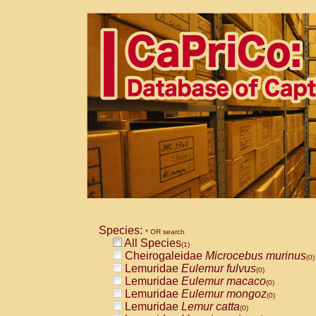
Species:
* OR search
All Species
(1)
Cheirogaleidae
Microcebus murinus
(0)
Lemuridae
Eulemur fulvus
(0)
Lemuridae
Eulemur macaco
(0)
Lemuridae
Eulemur mongoz
(0)
Lemuridae
Lemur catta
(0)