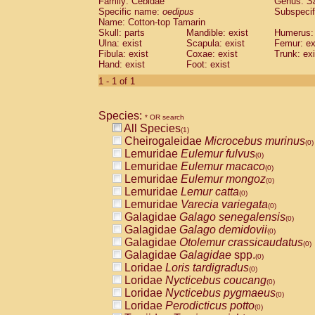
Family: Cebidae
Genus:
S
Cebidae
Saguinus midas
(0)
Specific name:
oedipus
Subspecif
Cebidae
Saguinus mystax
(0)
Name: Cotton-top Tamarin
Cebidae
Saguinus nigricollis
Skull: parts
Mandible: exist
(0)
Humerus: 
Cebidae
Saguinus oedipus
Ulna: exist
Scapula: exist
Femur: ex
(1)
Fibula: exist
Coxae: exist
Trunk: exi
Cebidae
Saguinus weddelli
(0)
Hand: exist
Foot: exist
Cebidae
Saguinus
spp.
(0)
Cebidae
Aotus trivirgatus
1 - 1 of 1
(0)
Cebidae
Cebus albifrons
(0)
Cebidae
Cebus apella
(0)
Species:
Cebidae
Cebus capucinus
* OR search
(0)
All Species
Cebidae
Cebus nigrivittatus
(1)
(0)
Cheirogaleidae
Microcebus murinus
Cebidae
Cebus
spp.
(0)
(0)
Lemuridae
Eulemur fulvus
Cebidae
Saimiri boliviensis
(0)
(0)
Lemuridae
Eulemur macaco
Cebidae
Saimiri sciureus
(0)
(0)
Lemuridae
Eulemur mongoz
Atelidae
Alouatta caraya
(0)
(0)
Lemuridae
Lemur catta
Atelidae
Alouatta fusca
(0)
(0)
Lemuridae
Varecia variegata
Atelidae
Alouatta seniculus
(0)
(0)
Galagidae
Galago senegalensis
Atelidae
Alouatta
spp.
(0)
(0)
Galagidae
Galago demidovii
Atelidae
Ateles belzebuth
(0)
(0)
Galagidae
Otolemur crassicaudatus
Atelidae
Ateles geoffroyi
(0)
(0)
Galagidae
Galagidae
spp.
Atelidae
Ateles paniscus
(0)
(0)
Loridae
Loris tardigradus
Atelidae
Ateles
spp.
(0)
(0)
Loridae
Nycticebus coucang
Atelidae
Lagothrix lagothricha
(0)
(0)
Loridae
Nycticebus pygmaeus
Atelidae
Lagothrix lagothricha cana
(0)
(0)
Loridae
Perodicticus potto
Pitheciidae
Cacajao calvus rubicundu
(0)