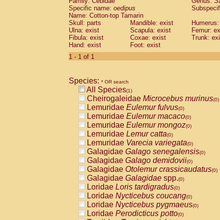
Family: Cebidae
Genus:
S
Cebidae
Saguinus midas
(0)
Specific name:
oedipus
Subspecif
Cebidae
Saguinus mystax
(0)
Name: Cotton-top Tamarin
Cebidae
Saguinus nigricollis
Skull: parts
Mandible: exist
(0)
Humerus: 
Cebidae
Saguinus oedipus
Ulna: exist
Scapula: exist
Femur: ex
(1)
Fibula: exist
Coxae: exist
Trunk: exi
Cebidae
Saguinus weddelli
(0)
Hand: exist
Foot: exist
Cebidae
Saguinus
spp.
(0)
Cebidae
Aotus trivirgatus
1 - 1 of 1
(0)
Cebidae
Cebus albifrons
(0)
Cebidae
Cebus apella
(0)
Species:
Cebidae
Cebus capucinus
* OR search
(0)
All Species
Cebidae
Cebus nigrivittatus
(1)
(0)
Cheirogaleidae
Microcebus murinus
Cebidae
Cebus
spp.
(0)
(0)
Lemuridae
Eulemur fulvus
Cebidae
Saimiri boliviensis
(0)
(0)
Lemuridae
Eulemur macaco
Cebidae
Saimiri sciureus
(0)
(0)
Lemuridae
Eulemur mongoz
Atelidae
Alouatta caraya
(0)
(0)
Lemuridae
Lemur catta
Atelidae
Alouatta fusca
(0)
(0)
Lemuridae
Varecia variegata
Atelidae
Alouatta seniculus
(0)
(0)
Galagidae
Galago senegalensis
Atelidae
Alouatta
spp.
(0)
(0)
Galagidae
Galago demidovii
Atelidae
Ateles belzebuth
(0)
(0)
Galagidae
Otolemur crassicaudatus
Atelidae
Ateles geoffroyi
(0)
(0)
Galagidae
Galagidae
spp.
Atelidae
Ateles paniscus
(0)
(0)
Loridae
Loris tardigradus
Atelidae
Ateles
spp.
(0)
(0)
Loridae
Nycticebus coucang
Atelidae
Lagothrix lagothricha
(0)
(0)
Loridae
Nycticebus pygmaeus
Atelidae
Lagothrix lagothricha cana
(0)
(0)
Loridae
Perodicticus potto
Pitheciidae
Cacajao calvus rubicundu
(0)