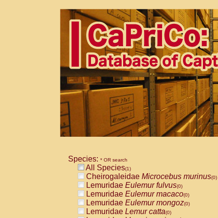
Species:
* OR search
All Species
(1)
Cheirogaleidae
Microcebus murinus
(0)
Lemuridae
Eulemur fulvus
(0)
Lemuridae
Eulemur macaco
(0)
Lemuridae
Eulemur mongoz
(0)
Lemuridae
Lemur catta
(0)