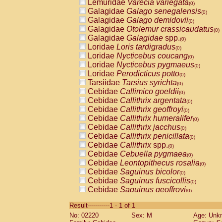
Lemuridae
Varecia variegata
(0)
Galagidae
Galago senegalensis
(0)
Galagidae
Galago demidovii
(0)
Galagidae
Otolemur crassicaudatus
(0)
Galagidae
Galagidae
spp.
(0)
Loridae
Loris tardigradus
(0)
Loridae
Nycticebus coucang
(0)
Loridae
Nycticebus pygmaeus
(0)
Loridae
Perodicticus potto
(0)
Tarsiidae
Tarsius syrichta
(0)
Cebidae
Callimico goeldii
(0)
Cebidae
Callithrix argentata
(0)
Cebidae
Callithrix geoffroyi
(0)
Cebidae
Callithrix humeralifer
(0)
Cebidae
Callithrix jacchus
(0)
Cebidae
Callithrix penicillata
(0)
Cebidae
Callithrix
spp.
(0)
Cebidae
Cebuella pygmaea
(0)
Cebidae
Leontopithecus rosalia
(0)
Cebidae
Saguinus bicolor
(0)
Cebidae
Saguinus fuscicollis
(0)
Cebidae
Saguinus geoffroyi
(0)
Cebidae
Saguinus imperator
(0)
Result-----------1 - 1 of 1
Cebidae
Saguinus labiatus
(0)
No: 02220
Sex: M
Age: Unk
Cebidae
Saguinus leucopus
(0)