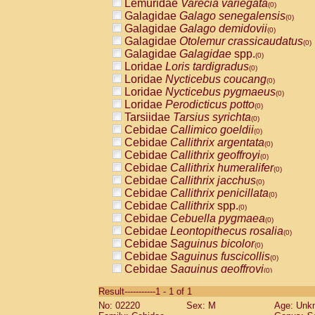
Lemuridae
Varecia variegata
(0)
Galagidae
Galago senegalensis
(0)
Galagidae
Galago demidovii
(0)
Galagidae
Otolemur crassicaudatus
(0)
Galagidae
Galagidae
spp.
(0)
Loridae
Loris tardigradus
(0)
Loridae
Nycticebus coucang
(0)
Loridae
Nycticebus pygmaeus
(0)
Loridae
Perodicticus potto
(0)
Tarsiidae
Tarsius syrichta
(0)
Cebidae
Callimico goeldii
(0)
Cebidae
Callithrix argentata
(0)
Cebidae
Callithrix geoffroyi
(0)
Cebidae
Callithrix humeralifer
(0)
Cebidae
Callithrix jacchus
(0)
Cebidae
Callithrix penicillata
(0)
Cebidae
Callithrix
spp.
(0)
Cebidae
Cebuella pygmaea
(0)
Cebidae
Leontopithecus rosalia
(0)
Cebidae
Saguinus bicolor
(0)
Cebidae
Saguinus fuscicollis
(0)
Cebidae
Saguinus geoffroyi
(0)
Cebidae
Saguinus imperator
(0)
Result-----------1 - 1 of 1
Cebidae
Saguinus labiatus
(0)
No: 02220
Sex: M
Age: Unk
Cebidae
Saguinus leucopus
(0)