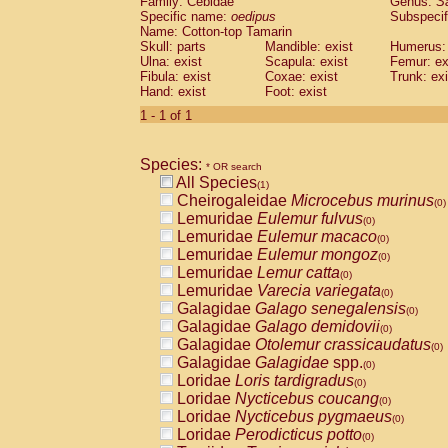
Family: Cebidae
Genus:
S
Cebidae
Saguinus midas
(0)
Specific name:
oedipus
Subspecif
Cebidae
Saguinus mystax
(0)
Name: Cotton-top Tamarin
Cebidae
Saguinus nigricollis
Skull: parts
Mandible: exist
(0)
Humerus: 
Cebidae
Saguinus oedipus
Ulna: exist
Scapula: exist
Femur: ex
(1)
Fibula: exist
Coxae: exist
Trunk: exi
Cebidae
Saguinus weddelli
(0)
Hand: exist
Foot: exist
Cebidae
Saguinus
spp.
(0)
Cebidae
Aotus trivirgatus
1 - 1 of 1
(0)
Cebidae
Cebus albifrons
(0)
Cebidae
Cebus apella
(0)
Species:
Cebidae
Cebus capucinus
* OR search
(0)
All Species
Cebidae
Cebus nigrivittatus
(1)
(0)
Cheirogaleidae
Microcebus murinus
Cebidae
Cebus
spp.
(0)
(0)
Lemuridae
Eulemur fulvus
Cebidae
Saimiri boliviensis
(0)
(0)
Lemuridae
Eulemur macaco
Cebidae
Saimiri sciureus
(0)
(0)
Lemuridae
Eulemur mongoz
Atelidae
Alouatta caraya
(0)
(0)
Lemuridae
Lemur catta
Atelidae
Alouatta fusca
(0)
(0)
Lemuridae
Varecia variegata
Atelidae
Alouatta seniculus
(0)
(0)
Galagidae
Galago senegalensis
Atelidae
Alouatta
spp.
(0)
(0)
Galagidae
Galago demidovii
Atelidae
Ateles belzebuth
(0)
(0)
Galagidae
Otolemur crassicaudatus
Atelidae
Ateles geoffroyi
(0)
(0)
Galagidae
Galagidae
spp.
Atelidae
Ateles paniscus
(0)
(0)
Loridae
Loris tardigradus
Atelidae
Ateles
spp.
(0)
(0)
Loridae
Nycticebus coucang
Atelidae
Lagothrix lagothricha
(0)
(0)
Loridae
Nycticebus pygmaeus
Atelidae
Lagothrix lagothricha cana
(0)
(0)
Loridae
Perodicticus potto
Pitheciidae
Cacajao calvus rubicundu
(0)