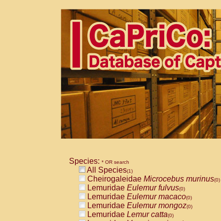
Species:
* OR search
All Species
(1)
Cheirogaleidae
Microcebus murinus
(0)
Lemuridae
Eulemur fulvus
(0)
Lemuridae
Eulemur macaco
(0)
Lemuridae
Eulemur mongoz
(0)
Lemuridae
Lemur catta
(0)