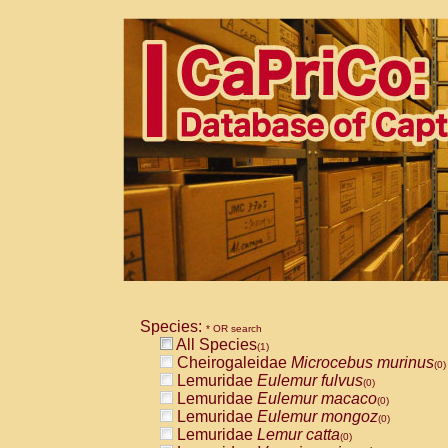
Species:
* OR search
All Species
(1)
Cheirogaleidae
Microcebus murinus
(0)
Lemuridae
Eulemur fulvus
(0)
Lemuridae
Eulemur macaco
(0)
Lemuridae
Eulemur mongoz
(0)
Lemuridae
Lemur catta
(0)