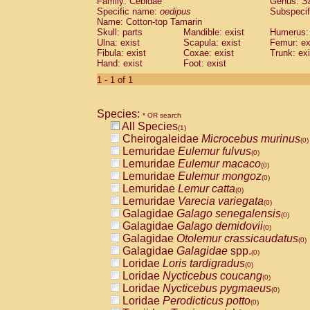
Family: Cebidae
Genus:
S
Cebidae
Saguinus midas
(0)
Specific name:
oedipus
Subspecif
Cebidae
Saguinus mystax
(0)
Name: Cotton-top Tamarin
Cebidae
Saguinus nigricollis
Skull: parts
Mandible: exist
(0)
Humerus: 
Cebidae
Saguinus oedipus
Ulna: exist
Scapula: exist
Femur: ex
(1)
Fibula: exist
Coxae: exist
Trunk: exi
Cebidae
Saguinus weddelli
(0)
Hand: exist
Foot: exist
Cebidae
Saguinus
spp.
(0)
Cebidae
Aotus trivirgatus
1 - 1 of 1
(0)
Cebidae
Cebus albifrons
(0)
Cebidae
Cebus apella
(0)
Species:
Cebidae
Cebus capucinus
* OR search
(0)
All Species
Cebidae
Cebus nigrivittatus
(1)
(0)
Cheirogaleidae
Microcebus murinus
Cebidae
Cebus
spp.
(0)
(0)
Lemuridae
Eulemur fulvus
Cebidae
Saimiri boliviensis
(0)
(0)
Lemuridae
Eulemur macaco
Cebidae
Saimiri sciureus
(0)
(0)
Lemuridae
Eulemur mongoz
Atelidae
Alouatta caraya
(0)
(0)
Lemuridae
Lemur catta
Atelidae
Alouatta fusca
(0)
(0)
Lemuridae
Varecia variegata
Atelidae
Alouatta seniculus
(0)
(0)
Galagidae
Galago senegalensis
Atelidae
Alouatta
spp.
(0)
(0)
Galagidae
Galago demidovii
Atelidae
Ateles belzebuth
(0)
(0)
Galagidae
Otolemur crassicaudatus
Atelidae
Ateles geoffroyi
(0)
(0)
Galagidae
Galagidae
spp.
Atelidae
Ateles paniscus
(0)
(0)
Loridae
Loris tardigradus
Atelidae
Ateles
spp.
(0)
(0)
Loridae
Nycticebus coucang
Atelidae
Lagothrix lagothricha
(0)
(0)
Loridae
Nycticebus pygmaeus
Atelidae
Lagothrix lagothricha cana
(0)
(0)
Loridae
Perodicticus potto
Pitheciidae
Cacajao calvus rubicundu
(0)