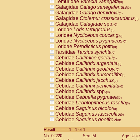
Lemuridae
Varecia variegata
(0)
Galagidae
Galago senegalensis
(0)
Galagidae
Galago demidovii
(0)
Galagidae
Otolemur crassicaudatus
(0)
Galagidae
Galagidae
spp.
(0)
Loridae
Loris tardigradus
(0)
Loridae
Nycticebus coucang
(0)
Loridae
Nycticebus pygmaeus
(0)
Loridae
Perodicticus potto
(0)
Tarsiidae
Tarsius syrichta
(0)
Cebidae
Callimico goeldii
(0)
Cebidae
Callithrix argentata
(0)
Cebidae
Callithrix geoffroyi
(0)
Cebidae
Callithrix humeralifer
(0)
Cebidae
Callithrix jacchus
(0)
Cebidae
Callithrix penicillata
(0)
Cebidae
Callithrix
spp.
(0)
Cebidae
Cebuella pygmaea
(0)
Cebidae
Leontopithecus rosalia
(0)
Cebidae
Saguinus bicolor
(0)
Cebidae
Saguinus fuscicollis
(0)
Cebidae
Saguinus geoffroyi
(0)
Cebidae
Saguinus imperator
(0)
Result-----------1 - 1 of 1
Cebidae
Saguinus labiatus
(0)
No: 02220
Sex: M
Age: Unk
Cebidae
Saguinus leucopus
(0)